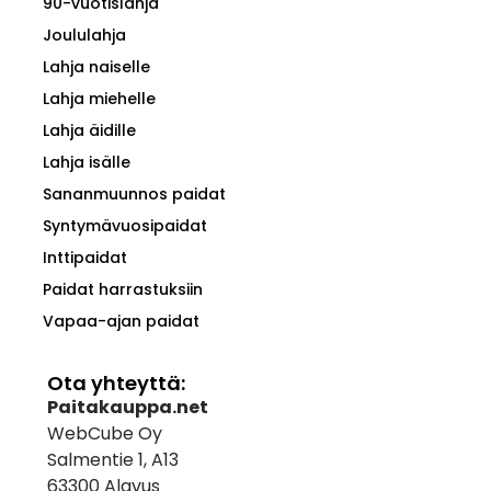
90-vuotislahja
Joululahja
Lahja naiselle
Lahja miehelle
Lahja äidille
Lahja isälle
Sananmuunnos paidat
Syntymävuosipaidat
Inttipaidat
Paidat harrastuksiin
Vapaa-ajan paidat
Ota yhteyttä:
Paitakauppa.net
WebCube Oy
Salmentie 1, A13
63300 Alavus