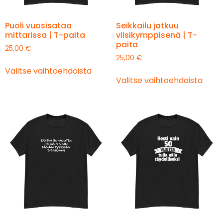
Puoli vuosisataa
Seikkailu jatkuu
mittarissa | T-paita
viisikymppisenä | T-
paita
25,00
€
25,00
€
Valitse vaihtoehdoista
Valitse vaihtoehdoista