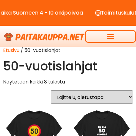
ka Suomeen 4 - 10 arkipäivää
Toimituskulut va
Etusivu
/ 50-vuotislahjat
50-vuotislahjat
Näytetään kaikki 8 tulosta