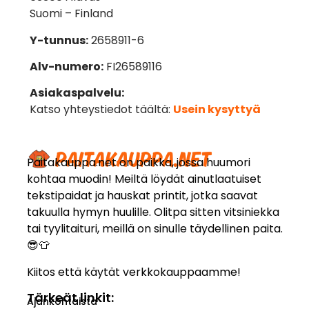
Suomi – Finland
Y-tunnus:
2658911-6
Alv-numero:
FI26589116
Asiakaspalvelu:
Katso yhteystiedot täältä:
Usein kysyttyä
Paitakauppa.net on paikka, jossa huumori
kohtaa muodin! Meiltä löydät ainutlaatuiset
tekstipaidat ja hauskat printit, jotka saavat
takuulla hymyn huulille. Olitpa sitten vitsiniekka
tai tyylitaituri, meillä on sinulle täydellinen paita.
😎👕
Kiitos että käytät verkkokauppaamme!
Tärkeät linkit:
Ajankohtaista