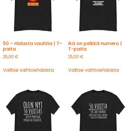
50 – Hidasta vauhtia | T-
Ikä on pelkkä numero |
paita
T-paita
25,00
€
25,00
€
Valitse vaihtoehdoista
Valitse vaihtoehdoista