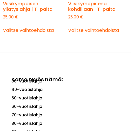
Viisikymppisen
Viisikymppisenä
yllätyslahja | T-paita
kohdillaan | T-paita
25,00
€
25,00
€
Valitse vaihtoehdoista
Valitse vaihtoehdoista
Katso myös nämä:
30-vuotislahja
40-vuotislahja
50-vuotislahja
60-vuotislahja
70-vuotislahja
80-vuotislahja