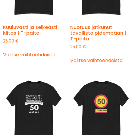
Kuuluvasti ja selkeästi
Nuoruus jatkunut
kiitos | T-paita
tavallista pidempään |
T-paita
25,00
€
25,00
€
Valitse vaihtoehdoista
Valitse vaihtoehdoista