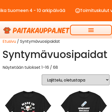
 Suomeen 4 - 10 arkipäivää
Toimituskulut vai
Etusivu
/ Syntymävuosipaidat
Syntymävuosipaidat
Näytetään tulokset 1–16 / 68