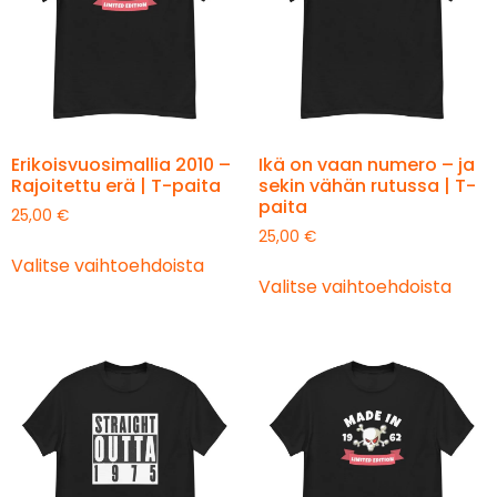
Erikoisvuosimallia 2010 –
Ikä on vaan numero – ja
Rajoitettu erä | T-paita
sekin vähän rutussa | T-
paita
25,00
€
25,00
€
Valitse vaihtoehdoista
Valitse vaihtoehdoista