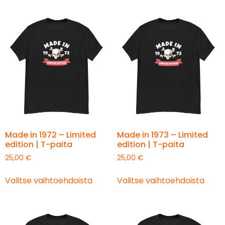
Made in 1972 – Limited
Made in 1973 – Limited
edition | T-paita
edition | T-paita
25,00
€
25,00
€
Valitse vaihtoehdoista
Valitse vaihtoehdoista