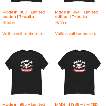
Made in 1963 – Limited
Made in 1964 – Limited
edition | T-paita
edition | T-paita
25,00
€
25,00
€
Valitse vaihtoehdoista
Valitse vaihtoehdoista
Made in 1965 – Limited
MADE IN 1966 – LIMITED