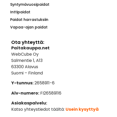
Syntymävuosipaidat
Inttipaidat
Paidat harrastuksiin
Vapaa-ajan paidat
Ota yhteyttä:
Paitakauppa.net
WebCube Oy
Salmentie 1, A13
63300 Alavus
Suomi – Finland
Y-tunnus:
2658911-6
Alv-numero:
FI26589116
Asiakaspalvelu:
Katso yhteystiedot täältä:
Usein kysyttyä