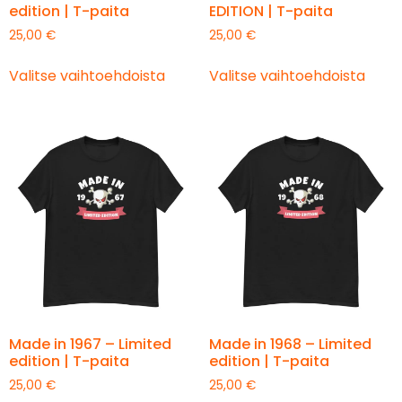
edition | T-paita
EDITION | T-paita
25,00
€
25,00
€
Valitse vaihtoehdoista
Valitse vaihtoehdoista
Made in 1967 – Limited
Made in 1968 – Limited
edition | T-paita
edition | T-paita
25,00
€
25,00
€