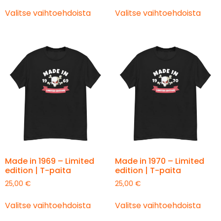
Valitse vaihtoehdoista
Valitse vaihtoehdoista
Made in 1969 – Limited
Made in 1970 – Limited
edition | T-paita
edition | T-paita
25,00
€
25,00
€
Valitse vaihtoehdoista
Valitse vaihtoehdoista