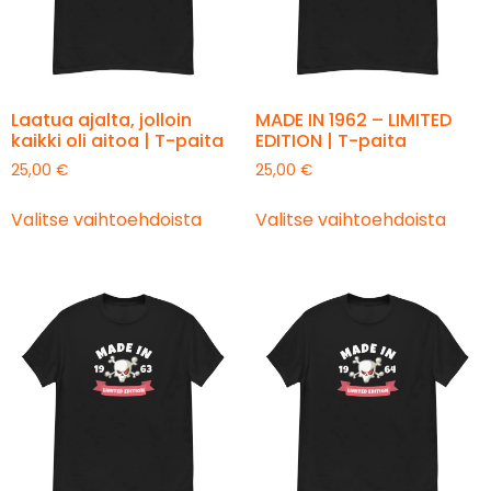
Laatua ajalta, jolloin
MADE IN 1962 – LIMITED
kaikki oli aitoa | T-paita
EDITION | T-paita
25,00
€
25,00
€
Valitse vaihtoehdoista
Valitse vaihtoehdoista