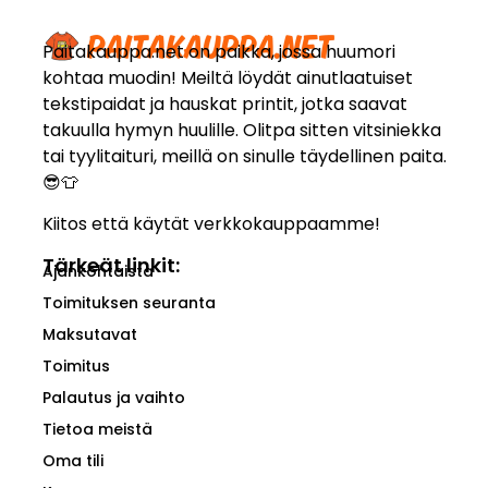
Paitakauppa.net on paikka, jossa huumori
kohtaa muodin! Meiltä löydät ainutlaatuiset
tekstipaidat ja hauskat printit, jotka saavat
takuulla hymyn huulille. Olitpa sitten vitsiniekka
tai tyylitaituri, meillä on sinulle täydellinen paita.
😎👕
Kiitos että käytät verkkokauppaamme!
Tärkeät linkit:
Ajankohtaista
Toimituksen seuranta
Maksutavat
Toimitus
Palautus ja vaihto
Tietoa meistä
Oma tili