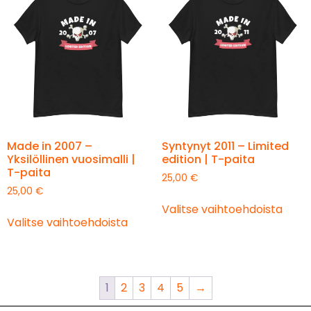
Made in 2007 –
Syntynyt 2011 – Limited
Yksilöllinen vuosimalli |
edition | T-paita
T-paita
25,00
€
25,00
€
Valitse vaihtoehdoista
Valitse vaihtoehdoista
1
2
3
4
5
→