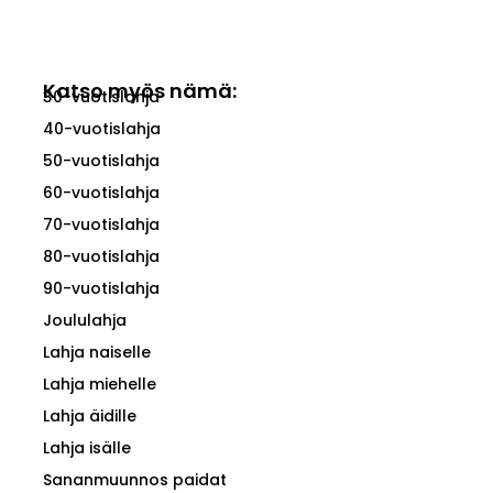
Katso myös nämä:
30-vuotislahja
40-vuotislahja
50-vuotislahja
60-vuotislahja
70-vuotislahja
80-vuotislahja
90-vuotislahja
Joululahja
Lahja naiselle
Lahja miehelle
Lahja äidille
Lahja isälle
Sananmuunnos paidat