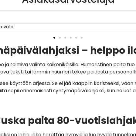
 ystävälle:)
äpäivälahjaksi – helppo i
a toimiva valinta kaikenikäisille. Humoristinen paita tuo 
valtava teksti tai lämmin huumori tekee paidasta persoonal
ee käyttöön arjessa. Se ei jää kaappiin koristeeksi, vaan 
ita sopii erinomaisesti syntymäpäivälahjaksi, kun haluat a
auska paita 80-vuotislahja
hjaksi on lahja, joka herättää hymyjä ja luo hyvää tunnel