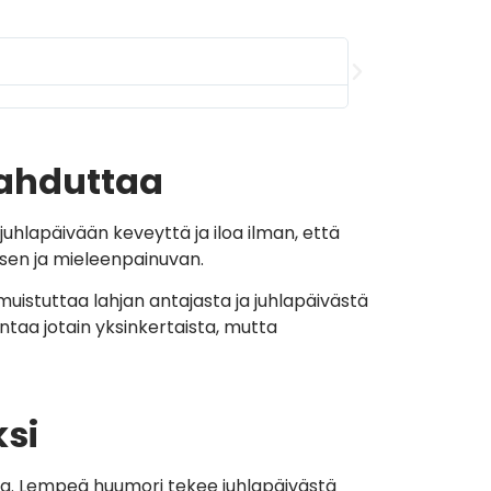
Keijo





Suosittelen. Entis
lahduttaa
juhlapäivään keveyttä ja iloa ilman, että
lisen ja mieleenpainuvan.
muistuttaa lahjan antajasta ja juhlapäivästä
ntaa jotain yksinkertaista, mutta
ksi
maa. Lempeä huumori tekee juhlapäivästä