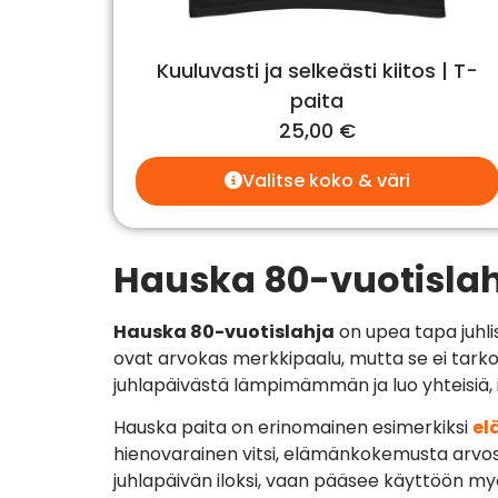
Kuuluvasti ja selkeästi kiitos | T-
paita
25,00
€
Valitse koko & väri
Hauska 80-vuotislah
Hauska 80-vuotislahja
on upea tapa juhli
ovat arvokas merkkipaalu, mutta se ei tarko
juhlapäivästä lämpimämmän ja luo yhteisiä, i
Hauska paita on erinomainen esimerkiksi
el
hienovarainen vitsi, elämänkokemusta arvosta
juhlapäivän iloksi, vaan pääsee käyttöön myö