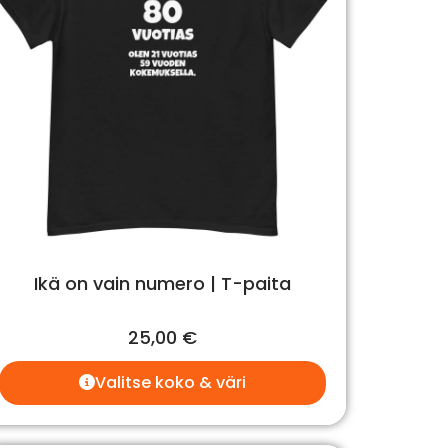
Ikä on vain numero | T-paita
25,00
€
Valitse koko & väri