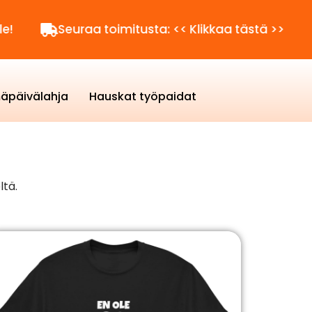
Seuraa toimitusta: << Klikkaa tästä >>
Kysytt
äpäivälahja
Hauskat työpaidat
ltä.