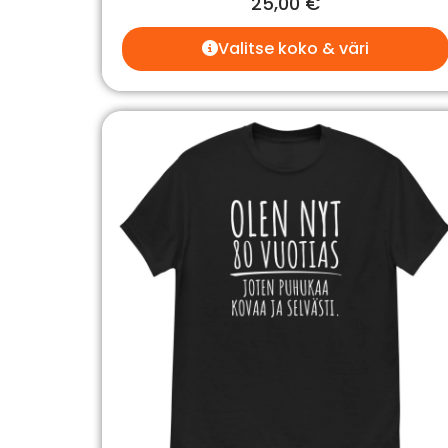
25,00
€
Valitse koko & väri