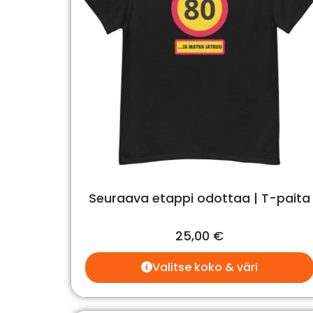
Seuraava etappi odottaa | T-paita
25,00
€
Valitse koko & väri