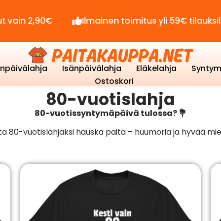
90€
Ilmainen toimitus yli 59€ tilauksille!
enpäivälahja
Isänpäivälahja
Eläkelahja
Syntym
Ostoskori
80-vuotislahja
80-vuotissyntymäpäivä tulossa? 💐
a 80-vuotislahjaksi hauska paita – huumoria ja hyvää mie