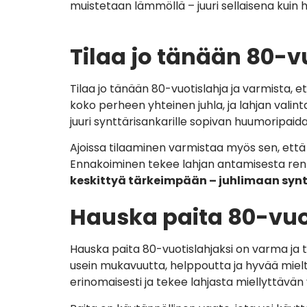
muistetaan lämmöllä – juuri sellaisena kuin 
Tilaa jo tänään 80-v
Tilaa jo tänään 80-vuotislahja ja varmista, 
koko perheen yhteinen juhla, ja lahjan valint
juuri synttärisankarille sopivan huumoripaida
Ajoissa tilaaminen varmistaa myös sen, että la
Ennakoiminen tekee lahjan antamisesta renn
keskittyä tärkeimpään – juhlimaan synt
Hauska paita 80-vuo
Hauska paita 80-vuotislahjaksi on varma ja 
usein mukavuutta, helppoutta ja hyvää mieltä
erinomaisesti ja tekee lahjasta miellyttävän