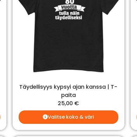
Täydellisyys kypsyi ajan kanssa | T-
paita
25,00
€
Valitse koko & väri