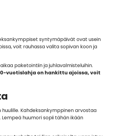
Kahdeksankymppiset syntymäpäivät ovat usein
oissa, voit rauhassa valita sopivan koon ja
aikaa paketointiin ja juhlavalmisteluihin.
0-vuotislahja on hankittu ajoissa, voit
ta
myn huulille. Kahdeksankymppinen arvostaa
a. Lempeä huumori sopii tähän ikään