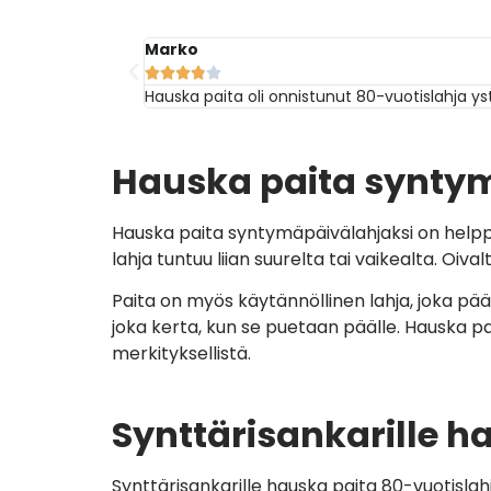
Väinö





Huumoripaita oli nappivalinta hurtin huumorin
Hauska paita syntym
Hauska paita syntymäpäivälahjaksi on helppo j
lahja tuntuu liian suurelta tai vaikealta. Oi
Paita on myös käytännöllinen lahja, joka pääs
joka kerta, kun se puetaan päälle. Hauska pa
merkityksellistä.
Synttärisankarille h
Synttärisankarille hauska paita 80-vuotisla