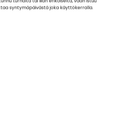
nnu turhalta tai liian erikoiselta, vaan istuu
uttaa syntymäpäivästä joka käyttökerralla.