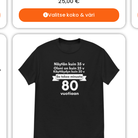
25,00
€
Valitse koko & väri