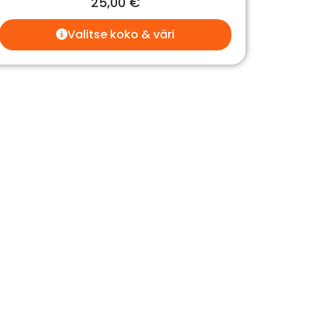
25,00
€
Valitse koko & väri