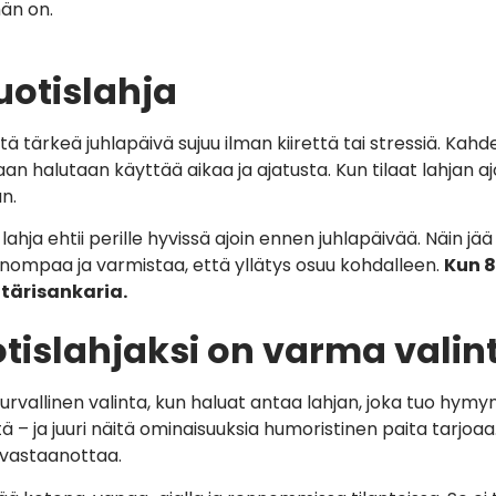
hän on.
uotislahja
että tärkeä juhlapäivä sujuu ilman kiirettä tai stressiä. 
aan halutaan käyttää aikaa ja ajatusta. Kun tilaat lahjan aj
n.
hja ehtii perille hyvissä ajoin ennen juhlapäivää. Näin jää 
ompaa ja varmistaa, että yllätys osuu kohdalleen.
Kun 8
tärisankaria.
tislahjaksi on varma valin
turvallinen valinta, kun haluat antaa lahjan, joka tuo hy
 – ja juuri näitä ominaisuuksia humoristinen paita tarjoa
 vastaanottaa.