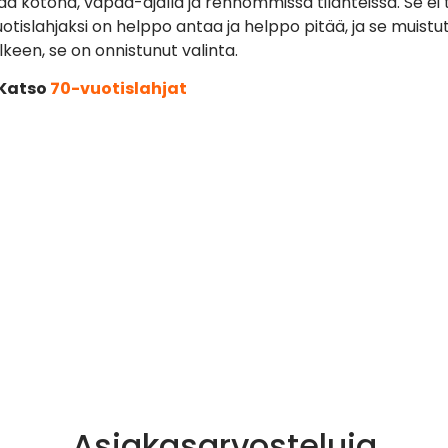
ä kotona, vapaa-ajalla ja rennommissa tilanteissa. Se ei tu
otislahjaksi on helppo antaa ja helppo pitää, ja se muist
älkeen, se on onnistunut valinta.
Katso
70-vuotislahjat
Asiakasarvosteluja