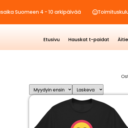
meen 4 - 10 arkipäivää
Toimituskulut vain 2,
Etusivu
Hauskat t-paidat
Äiti
Ost