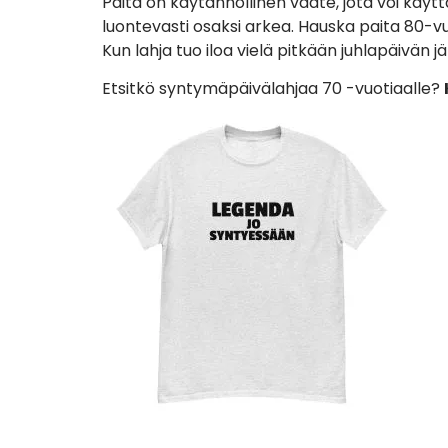
Paita on käytännöllinen vaate, jota voi käyttä
luontevasti osaksi arkea. Hauska paita 80-vu
Kun lahja tuo iloa vielä pitkään juhlapäivän j
Etsitkö syntymäpäivälahjaa 70 -vuotiaalle?