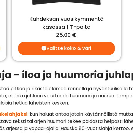
Kahdeksan vuosikymmentä
kasassa | T-paita
25,00
€
Valitse koko & väri
ja – iloa ja huumoria juhl
staa pitkää ja rikasta elämää rennolla ja hyväntuulisell
ita, etteikö juhlaan voisi tuoda huumoria ja naurua. Lem
loisia hetkiä läheisten kesken.
äkelahjaksi
, kun haluat antaa jotain käytännöllistä mutta
va teksti tai arjen huumori tekee paidasta helposti lähest
s arjessa ja vapaa-ajalla. Hauska 80-vuotislahja kertoo, 