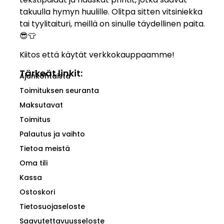
takuulla hymyn huulille. Olitpa sitten vitsiniekka
tai tyylitaituri, meillä on sinulle täydellinen paita.
😎👕
Kiitos että käytät verkkokauppaamme!
Tärkeät linkit:
Ajankohtaista
Toimituksen seuranta
Maksutavat
Toimitus
Palautus ja vaihto
Tietoa meistä
Oma tili
Kassa
Ostoskori
Tietosuojaseloste
Saavutettavuusseloste