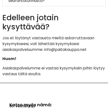
seurantatunnusta?
Edelleen jotain
kysyttävää?
Jos et löytänyt vastausta mieltä askarruttavaan
kysymykseesi, voit lähettää kysymyksesi
asiakaspalveluumme:
info@paitakauppa.net
Huom!
Asiakaspalvelumme ei vastaa kysymyksiin joihin löytyy
vastaus tältä sivulta.
Katso myös nämä:
30-vuotislahja