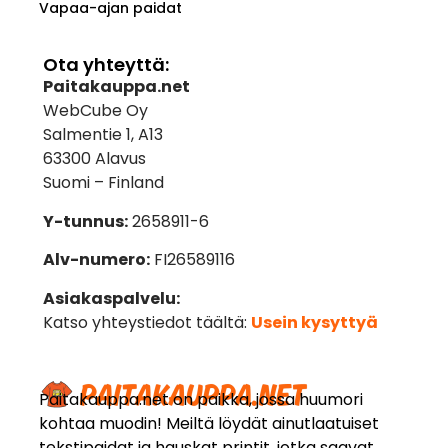
Vapaa-ajan paidat
Ota yhteyttä:
Paitakauppa.net
WebCube Oy
Salmentie 1, A13
63300 Alavus
Suomi – Finland
Y-tunnus:
2658911-6
Alv-numero:
FI26589116
Asiakaspalvelu:
Katso yhteystiedot täältä:
Usein kysyttyä
Paitakauppa.net on paikka, jossa huumori
kohtaa muodin! Meiltä löydät ainutlaatuiset
tekstipaidat ja hauskat printit, jotka saavat