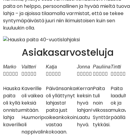
paita on helppo, persoonallinen ja hyvää mieltä tuova
lahja – ja ajoissa tilaamalla varmistat, että se tekee
syntymäpäivästä juuri niin ikimuistoisen kuin sen
kuuluukin olla.
Asiakasarvosteluja
Marko
Valtteri
Katja
Jonna
Pauliina
Tintti






























Hauska
Kaverille
Päivänsankari
Kerrankin
Paita
Paita
paita
oli vaikea
oli yllättynyt
keksin
tuli
laadultaa
oli kyllä
keksiä
lahjasta!
hyvä
noin
ok ja
onnistunut
mitään.
paita just
lahjan!
viikossa.
mukavan
lahja
Huumoripaita
oikeankokoinen,
Laatu
Synttärisankari
päällä.
kaverille!
oli
vastaa
hyvä.
tykkäsi.
nappivalinta.
kokoaan.