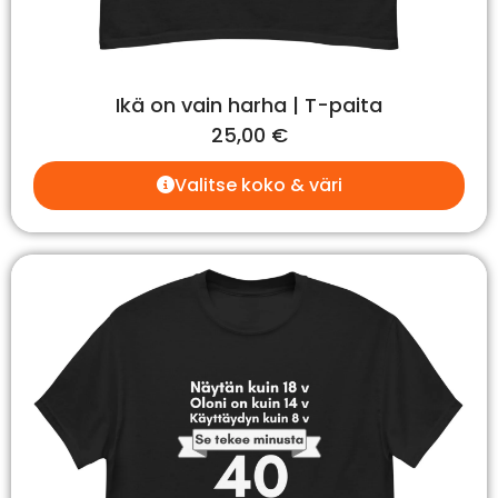
Ikä on vain harha | T-paita
25,00
€
Valitse koko & väri