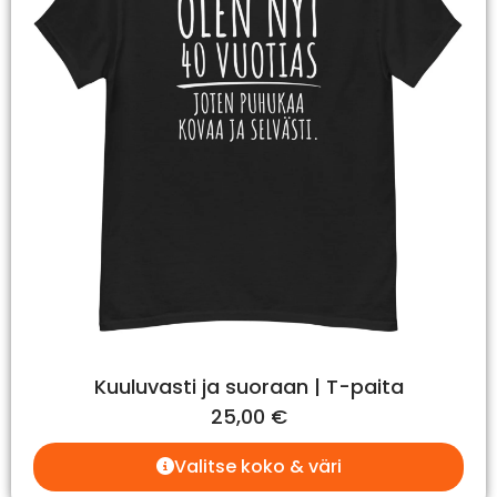
Kuuluvasti ja suoraan | T-paita
25,00
€
Valitse koko & väri