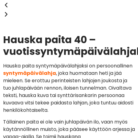
Hauska paita 40 –
vuotissyntymäpäivälahja
Hauska paita syntymäpäivälahjaksi on persoonallinen
syntymäpäivälahja
, joka huomataan heti ja jää
mieleen. Se erottuu perinteisten lahjojen joukosta ja
tuo juhlapäivään rennon, iloisen tunnelman. Oivaltava
teksti, hauska kuva tai synttärisankarin persoonaa
kuvaava vitsi tekee paidasta lahjan, joka tuntuu aidosti
henkilökohtaiselta.
Tällainen paita ei ole vain juhlapäivän ilo, vaan myös
käytännöllinen muisto, joka pääsee käyttöön arjessa ja
vapaa-ajalla. Se toimii hauskana