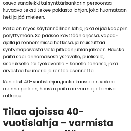
osuva sanaleikki tai synttärisankarin persoonaa
kuvaava teksti tekee paidasta lahjan, joka huomataan
heti ja jää mieleen.
Paita on myös käytännöllinen lahja, joka ei jää kaappiin
pölyttymään. Se pääsee käyttöön arjessa, vapaa-
ajalla ja rennommissa hetkissä, ja muistuttaa
syntymäpäivästä vielä pitkään juhlan jälkeen. Hauska
paita sopii erinomaisesti ystävälle, puolisolle,
sisarukselle tai työkaverille – kenelle tahansa, joka
arvostaa huumoria ja rentoa asennetta.
Kun etsit 40-vuotislahjaa, jonka kanssa on vaikea
mennä pieleen, hauska paita on varma ja toimiva
ratkaisu.
Tilaa ajoissa 40-
vuotislahja – varmista