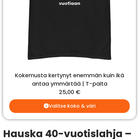
Kokemusta kertynyt enemmän kuin ikä
antaa ymmärtää | T-paita
25,00
€
Valitse koko & väri
Hauska 40-vuotislahja –