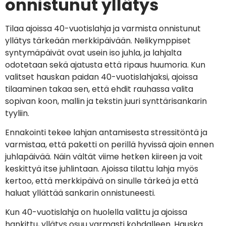
onnistunut yllätys
Tilaa ajoissa 40-vuotislahja ja varmista onnistunut
yllätys tärkeään merkkipäivään. Nelikymppiset
syntymäpäivät ovat usein iso juhla, ja lahjalta
odotetaan sekä ajatusta että ripaus huumoria. Kun
valitset hauskan paidan 40-vuotislahjaksi, ajoissa
tilaaminen takaa sen, että ehdit rauhassa valita
sopivan koon, mallin ja tekstin juuri synttärisankarin
tyyliin.
Ennakointi tekee lahjan antamisesta stressitöntä ja
varmistaa, että paketti on perillä hyvissä ajoin ennen
juhlapäivää. Näin vältät viime hetken kiireen ja voit
keskittyä itse juhlintaan. Ajoissa tilattu lahja myös
kertoo, että merkkipäivä on sinulle tärkeä ja että
haluat yllättää sankarin onnistuneesti.
Kun 40-vuotislahja on huolella valittu ja ajoissa
hankittu, yllätys osuu varmasti kohdalleen. Hauska