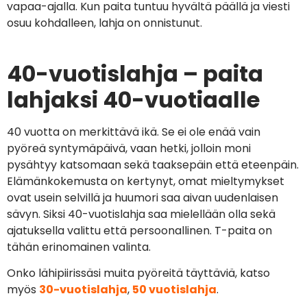
vapaa-ajalla. Kun paita tuntuu hyvältä päällä ja viesti
osuu kohdalleen, lahja on onnistunut.
40-vuotislahja – paita
lahjaksi 40-vuotiaalle
40 vuotta on merkittävä ikä. Se ei ole enää vain
pyöreä syntymäpäivä, vaan hetki, jolloin moni
pysähtyy katsomaan sekä taaksepäin että eteenpäin.
Elämänkokemusta on kertynyt, omat mieltymykset
ovat usein selvillä ja huumori saa aivan uudenlaisen
sävyn. Siksi 40-vuotislahja saa mielellään olla sekä
ajatuksella valittu että persoonallinen. T-paita on
tähän erinomainen valinta.
Onko lähipiirissäsi muita pyöreitä täyttäviä, katso
myös
30-vuotislahja
,
50 vuotislahja
.