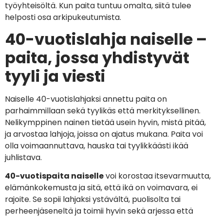
työyhteisöltä. Kun paita tuntuu omalta, siitä tulee
helposti osa arkipukeutumista.
40-vuotislahja naiselle –
paita, jossa yhdistyvät
tyyli ja viesti
Naiselle 40-vuotislahjaksi annettu paita on
parhaimmillaan sekä tyylikäs että merkityksellinen.
Nelikymppinen nainen tietää usein hyvin, mistä pitää,
ja arvostaa lahjoja, joissa on ajatus mukana. Paita voi
olla voimaannuttava, hauska tai tyylikkäästi ikää
juhlistava.
40-vuotispaita naiselle
voi korostaa itsevarmuutta,
elämänkokemusta ja sitä, että ikä on voimavara, ei
rajoite. Se sopii lahjaksi ystävältä, puolisolta tai
perheenjäseneltä ja toimii hyvin sekä arjessa että