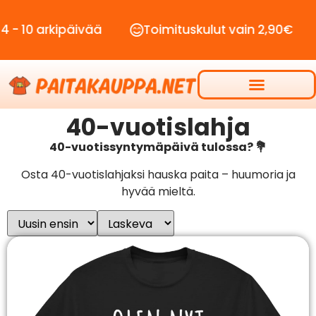
päivää
Toimituskulut vain 2,90€
Ilmainen
40-vuotislahja
40-vuotissyntymäpäivä tulossa? 💐
Osta 40-vuotislahjaksi hauska paita – huumoria ja
hyvää mieltä.