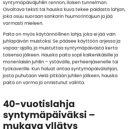
syntymäpäiväjuhliin rennon, iloisen tunnelman.
Oivaltava teksti tai hauska kuva tekee paidasta lahjan,
joka osuu suoraan sankarin huumorintajuun ja jää
varmasti mieleen.
Paita on myös käytännöllinen lahja, joka ei jää vain
juhlapäivän muistoksi. Se pääsee käyttöön arjessa ja
vapaa-ajalla, ja muistuttaa syntymäpäivästä kerta
toisensa jälkeen. Hauska paita sopii kaikenikäisille ja
monenlaisiin juhliin – ystävälle, perheenjäsenelle tai
työkaverille. Kun haluat antaa syntymäpäivälahjan,
josta puhutaan vielä pitkään juhlien jälkeen, hauska
paita on varma ja onnistunut valinta.
40-vuotislahja
syntymäpäiväksi –
mukava yllätys