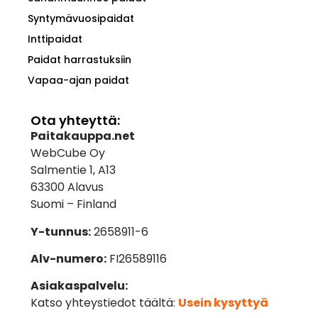
Syntymävuosipaidat
Inttipaidat
Paidat harrastuksiin
Vapaa-ajan paidat
Ota yhteyttä:
Paitakauppa.net
WebCube Oy
Salmentie 1, A13
63300 Alavus
Suomi – Finland
Y-tunnus:
2658911-6
Alv-numero:
FI26589116
Asiakaspalvelu:
Katso yhteystiedot täältä:
Usein kysyttyä