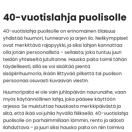
40-vuotislahja puolisolle
40-vuotislahja puolisolle on erinomainen tilaisuus
yhdistää huumori, tunnearvo ja arjen ilo. Nelikymppiset
ovat merkittävä rajapyykki, ja siksi lahjan kannattaa
olla jotain persoonallista – sellaista, joka tuntuu juuri
teidän yhteiseltä jutultanne. Hauska paita toimii tähän
täydellisesti, sillä se voi sisältää pientä
sisäpiirihuumoria, ikään liittyvää pilkettä tai puolison
persoonaa osuvasti kuvaavan viestin.
Huumoripaita ei ole vain juhlapäivän naurunaihe, vaan
myös käytännöllinen lahja, joka pääsee käyttöön
arjessa. Se muistuttaa hauskasta merkkipäivästä ja
siitä, että ikää voi juhlia hyvällä fiiliksellä. 40-vuotislahja
puolisolle on parhaimmillaan lämmin, rento ja aidosti
ilahduttava – ja juuri siksi hauska paita on niin toimiva