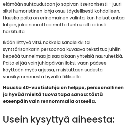
elämään suhtaudutaan jo sopivan itseironisesti – juuri
siksi humoristinen lahja osuu täydellisesti kohdalleen.
Hauska paita on erinomainen valinta, kun haluat antaa
lahjan, joka naurattaa mutta tuntuu silti aidosti
harkitulta.
Ikään liittyvä vitsi, nokkela sanaleikki tai
synttärisankarin persoonaa kuvaava teksti tuo juhliin
kepeää tunnelmaa ja saa aikaan yhteisiä nauruhetkiä.
Paita ei jää vain juhlapäivän iloksi, vaan pääsee
käyttöön myös arjessa, muistuttaen uudesta
vuosikymmenestä hyvällä fiiliksellä.
Hauska 40-vuotislahja on helppo, persoonallinen
ja hyvää mieltä tuova tapa sanoa: tästä
eteenpäin vain rennommalla otteella.
Usein kysyttyä aiheesta: