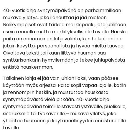
40-vuotislahja syntymäpäivänä on parhaimmillaan
mukava yllätys, joka ilahduttaa ja jää mieleen.
Nelikymppiset ovat tärkeä merkkipaalu, jota juhlitaan
usein rennolla mutta merkityksellisellä tavalla. Hauska
paita on erinomainen lahjavalinta, kun haluat antaa
jotain kevyttä, persoonallista ja hyvää mieltä tuovaa.
Oivaltava teksti tai ikään liittyvä huumori saa
synttärisankarin hymyilemään ja tekee juhlapäivästä
entistä hauskemman.
Tällainen lahja ei jää vain juhlan iloksi, vaan pääsee
käyttöön myös arjessa. Paita sopii vapaa-ajalle, kotiin
ja rennompiin hetkiin, ja muistuttaa hauskasta
syntymäpäivästä vielä pitkään. 40-vuotislahja
syntymäpäivänä toimii loistavasti ystävälle, puolisolle,
sisarukselle tai työkaverille – mukava yllätys, joka
yhdistää huumorin ja käytännöllisyyden onnistuneella
tavalla.