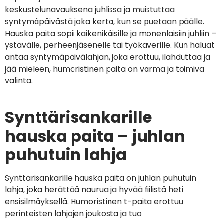
keskustelunavauksena juhlissa ja muistuttaa
syntymäpäivästä joka kerta, kun se puetaan päälle.
Hauska paita sopii kaikenikäisille ja monenlaisiin juhliin –
ystävälle, perheenjäsenelle tai työkaverille. Kun haluat
antaa syntymäpäivälahjan, joka erottuu, ilahduttaa ja
jää mieleen, humoristinen paita on varma ja toimiva
valinta.
Synttärisankarille
hauska paita – juhlan
puhutuin lahja
Synttärisankarille hauska paita on juhlan puhutuin
lahja, joka herättää naurua ja hyvää fiilistä heti
ensisilmäyksellä. Humoristinen t-paita erottuu
perinteisten lahjojen joukosta ja tuo