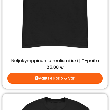
Neljäkymppinen ja realismi iski | T-paita
25,00
€
Valitse koko & väri