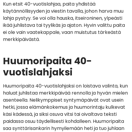
Kun etsit 40-vuotislahjaa, paita yhdistää
käytännöllisyyden ja viestin tavalla, johon harva muu
lahja pystyy. Se voi olla hauska, itseironinen, ylpeästi
ikää juhlistava tai tyylikäs ja ajaton. Hyvin valittu paita
ei ole vain vaatekappale, vaan muistutus tärkeästä
merkkipäivästä.
Huumoripaita 40-
vuotislahjaksi
Huumoripaita 40-vuotislahjaksi on loistava valinta, kun
haluat juhlistaa merkkipäivää rennolla ja hyvän mielen
asenteella. Nelikymppiset syntymäpäivät ovat usein
hetki, jossa elämänkokemus ja huumorintaju kulkevat
käsi kädessä, ja siksi osuva vitsi tai oivaltava teksti
paidassa osuu täydellisesti kohdalleen. Huumoripaita
saa synttärisankarin hymyilemään heti ja tuo juhlaan