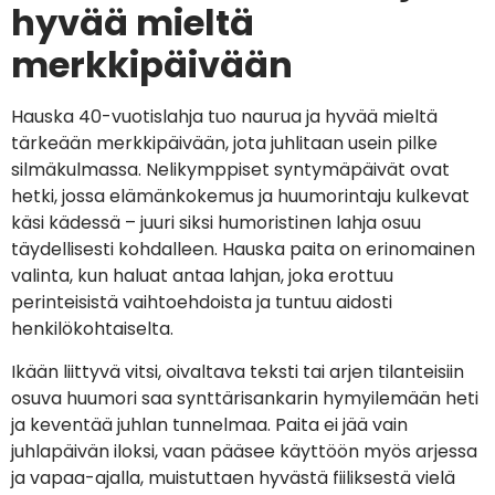
hyvää mieltä
merkkipäivään
Hauska 40-vuotislahja tuo naurua ja hyvää mieltä
tärkeään merkkipäivään, jota juhlitaan usein pilke
silmäkulmassa. Nelikymppiset syntymäpäivät ovat
hetki, jossa elämänkokemus ja huumorintaju kulkevat
käsi kädessä – juuri siksi humoristinen lahja osuu
täydellisesti kohdalleen. Hauska paita on erinomainen
valinta, kun haluat antaa lahjan, joka erottuu
perinteisistä vaihtoehdoista ja tuntuu aidosti
henkilökohtaiselta.
Ikään liittyvä vitsi, oivaltava teksti tai arjen tilanteisiin
osuva huumori saa synttärisankarin hymyilemään heti
ja keventää juhlan tunnelmaa. Paita ei jää vain
juhlapäivän iloksi, vaan pääsee käyttöön myös arjessa
ja vapaa-ajalla, muistuttaen hyvästä fiiliksestä vielä