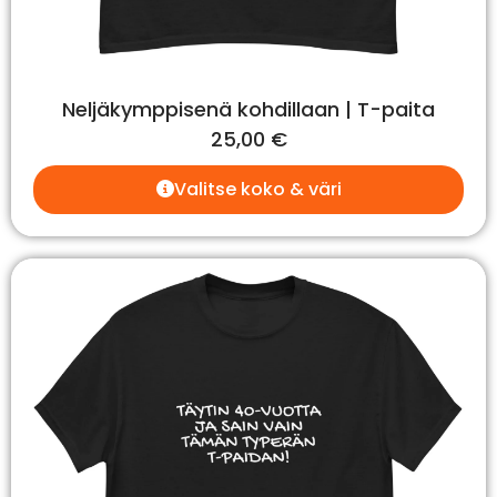
Neljäkymppisenä kohdillaan | T-paita
25,00
€
Valitse koko & väri