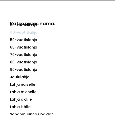
Katso myös nämä:
30-vuotislahja
40-vuotislahja
50-vuotislahja
60-vuotislahja
70-vuotislahja
80-vuotislahja
90-vuotislahja
Joululahja
Lahja naiselle
Lahja miehelle
Lahja äidille
Lahja isälle
Sananmuunnos paidat