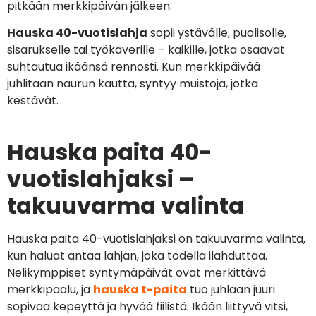
pitkään merkkipäivän jälkeen.
Hauska 40-vuotislahja
sopii ystävälle, puolisolle,
sisarukselle tai työkaverille – kaikille, jotka osaavat
suhtautua ikäänsä rennosti. Kun merkkipäivää
juhlitaan naurun kautta, syntyy muistoja, jotka
kestävät.
Hauska paita 40-
vuotislahjaksi –
takuuvarma valinta
Hauska paita 40-vuotislahjaksi on takuuvarma valinta,
kun haluat antaa lahjan, joka todella ilahduttaa.
Nelikymppiset syntymäpäivät ovat merkittävä
merkkipaalu, ja
hauska t-paita
tuo juhlaan juuri
sopivaa kepeyttä ja hyvää fiilistä. Ikään liittyvä vitsi,