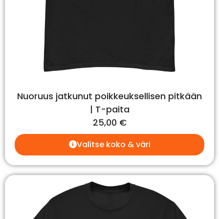
Nuoruus jatkunut poikkeuksellisen pitkään
| T-paita
25,00
€
Valitse koko & väri