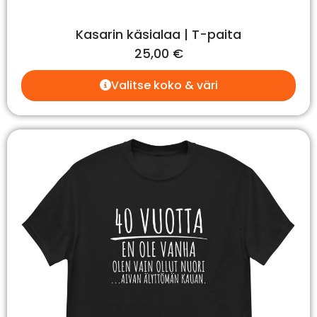
Kasarin käsialaa | T-paita
25,00
€
Valitse koko & väri