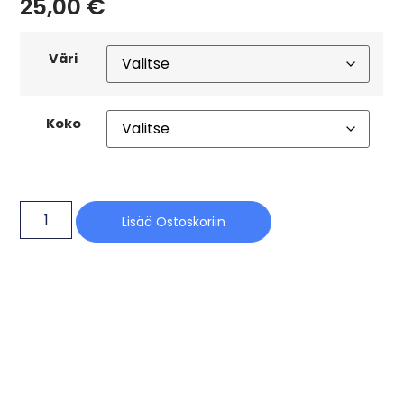
25,00
€
Väri
Koko
Lisää Ostoskoriin