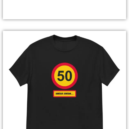
Valitse Vaihtoehdoista