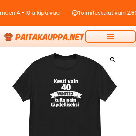
- 10 arkipäivää
Toimituskulut vain 2,90€