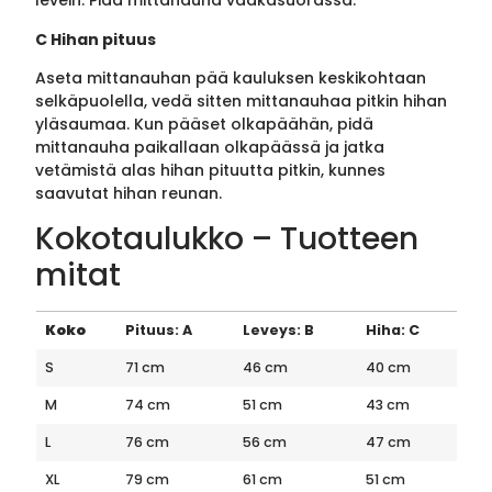
levein. Pidä mittanauha vaakasuorassa.
C Hihan pituus
Aseta mittanauhan pää kauluksen keskikohtaan
selkäpuolella, vedä sitten mittanauhaa pitkin hihan
yläsaumaa. Kun pääset olkapäähän, pidä
mittanauha paikallaan olkapäässä ja jatka
vetämistä alas hihan pituutta pitkin, kunnes
saavutat hihan reunan.
Kokotaulukko – Tuotteen
mitat
Koko
Pituus: A
Leveys: B
Hiha: C
S
71 cm
46 cm
40 cm
M
74 cm
51 cm
43 cm
L
76 cm
56 cm
47 cm
XL
79 cm
61 cm
51 cm