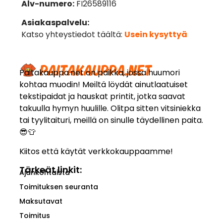
Alv-numero:
FI26589116
Asiakaspalvelu:
Katso yhteystiedot täältä:
Usein kysyttyä
Paitakauppa.net on paikka, jossa huumori
kohtaa muodin! Meiltä löydät ainutlaatuiset
tekstipaidat ja hauskat printit, jotka saavat
takuulla hymyn huulille. Olitpa sitten vitsiniekka
tai tyylitaituri, meillä on sinulle täydellinen paita.
😎👕
Kiitos että käytät verkkokauppaamme!
Tärkeät linkit:
Ajankohtaista
Toimituksen seuranta
Maksutavat
Toimitus