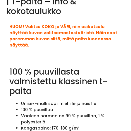
| T-paita – info &
kokotaulukko
HUOM! Valitse KOKO ja VÄRI, niin esikatselu
näyttää kuvan valitsemastasi väristä. Näin saat
paremman kuvan siitä, miltä paita luonnossa
näyttää.
100 % puuvillasta
valmistettu klassinen t-
paita
Unisex-malli sopii miehille ja naisille
100 % puuvillaa
Vaalean harmaa on 99 % puuvillaa, 1 %
polyesteriä
Kangaspaino: 170-180 g/m²