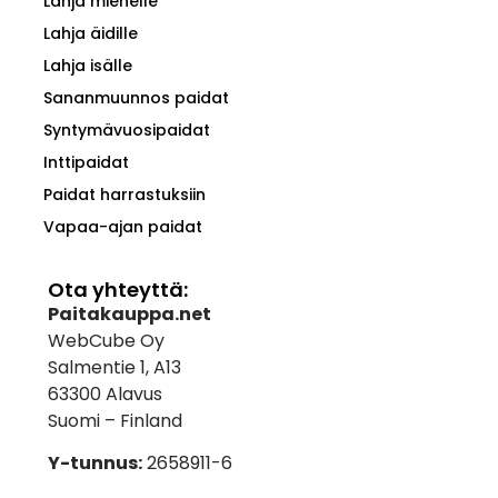
Lahja miehelle
Lahja äidille
Lahja isälle
Sananmuunnos paidat
Syntymävuosipaidat
Inttipaidat
Paidat harrastuksiin
Vapaa-ajan paidat
Ota yhteyttä:
Paitakauppa.net
WebCube Oy
Salmentie 1, A13
63300 Alavus
Suomi – Finland
Y-tunnus:
2658911-6