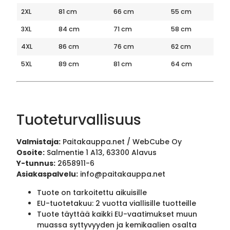
2XL
81 cm
66 cm
55 cm
3XL
84 cm
71 cm
58 cm
4XL
86 cm
76 cm
62 cm
5XL
89 cm
81 cm
64 cm
Tuoteturvallisuus
Valmistaja:
Paitakauppa.net / WebCube Oy
Osoite:
Salmentie 1 A13, 63300 Alavus
Y-tunnus:
2658911-6
Asiakaspalvelu:
info@paitakauppa.net
Tuote on tarkoitettu aikuisille
EU-tuotetakuu: 2 vuotta viallisille tuotteille
Tuote täyttää kaikki EU-vaatimukset muun
muassa syttyvyyden ja kemikaalien osalta