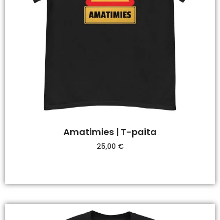
Amatimies | T-paita
25,00
€
Valitse Vaihtoehdoista