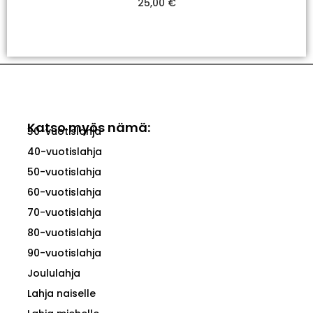
25,00
€
Valitse Vaihtoehdoista
Katso myös nämä:
30-vuotislahja
40-vuotislahja
50-vuotislahja
60-vuotislahja
70-vuotislahja
80-vuotislahja
90-vuotislahja
Joululahja
Lahja naiselle