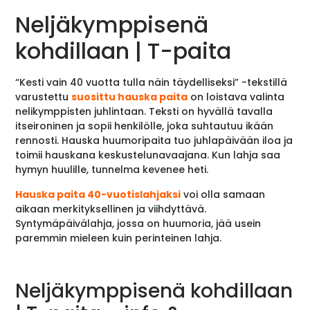
Neljäkymppisenä
kohdillaan | T-paita
“Kesti vain 40 vuotta tulla näin täydelliseksi” -tekstillä
varustettu
suosittu hauska paita
on loistava valinta
nelikymppisten juhlintaan. Teksti on hyvällä tavalla
itseironinen ja sopii henkilölle, joka suhtautuu ikään
rennosti. Hauska huumoripaita tuo juhlapäivään iloa ja
toimii hauskana keskustelunavaajana. Kun lahja saa
hymyn huulille, tunnelma kevenee heti.
Hauska paita 40-vuotislahjaksi
voi olla samaan
aikaan merkityksellinen ja viihdyttävä.
Syntymäpäivälahja, jossa on huumoria, jää usein
paremmin mieleen kuin perinteinen lahja.
Neljäkymppisenä kohdillaan