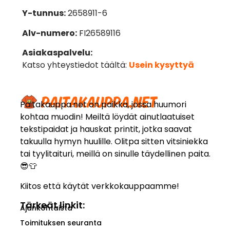
Y-tunnus:
2658911-6
Alv-numero:
FI26589116
Asiakaspalvelu:
Katso yhteystiedot täältä:
Usein kysyttyä
Paitakauppa.net on paikka, jossa huumori
kohtaa muodin! Meiltä löydät ainutlaatuiset
tekstipaidat ja hauskat printit, jotka saavat
takuulla hymyn huulille. Olitpa sitten vitsiniekka
tai tyylitaituri, meillä on sinulle täydellinen paita.
😎👕
Kiitos että käytät verkkokauppaamme!
Tärkeät linkit:
Ajankohtaista
Toimituksen seuranta