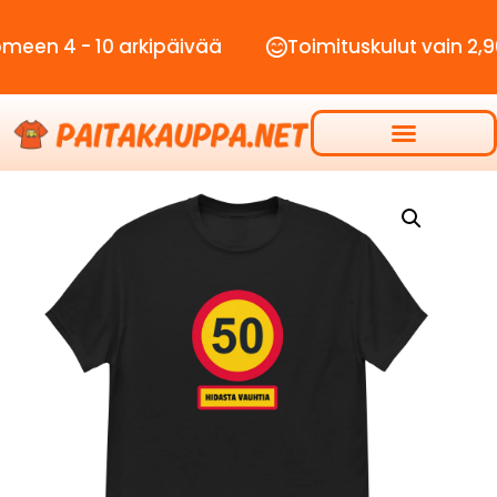
 - 10 arkipäivää
Toimituskulut vain 2,90€