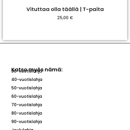
Vituttaa olla täällä | T-paita
25,00
€
Valitse Vaihtoehdoista
Katso myös nämä:
30-vuotislahja
40-vuotislahja
50-vuotislahja
60-vuotislahja
70-vuotislahja
80-vuotislahja
90-vuotislahja
Joululahja