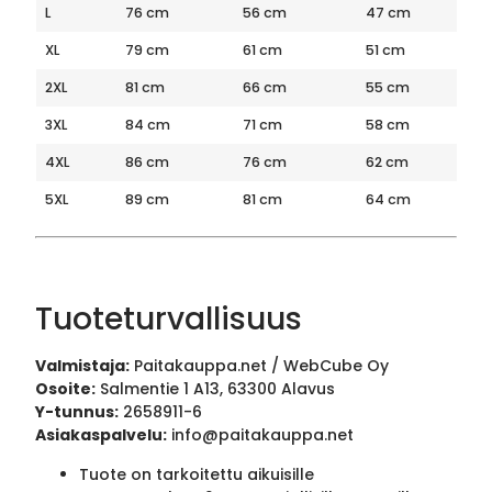
L
76 cm
56 cm
47 cm
XL
79 cm
61 cm
51 cm
2XL
81 cm
66 cm
55 cm
3XL
84 cm
71 cm
58 cm
4XL
86 cm
76 cm
62 cm
5XL
89 cm
81 cm
64 cm
Tuoteturvallisuus
Valmistaja:
Paitakauppa.net / WebCube Oy
Osoite:
Salmentie 1 A13, 63300 Alavus
Y-tunnus:
2658911-6
Asiakaspalvelu:
info@paitakauppa.net
Tuote on tarkoitettu aikuisille