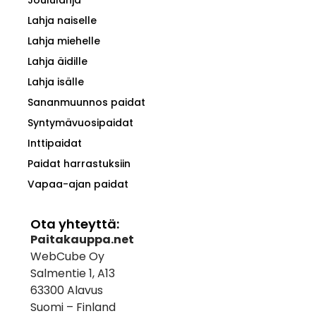
Lahja naiselle
Lahja miehelle
Lahja äidille
Lahja isälle
Sananmuunnos paidat
Syntymävuosipaidat
Inttipaidat
Paidat harrastuksiin
Vapaa-ajan paidat
Ota yhteyttä:
Paitakauppa.net
WebCube Oy
Salmentie 1, A13
63300 Alavus
Suomi – Finland