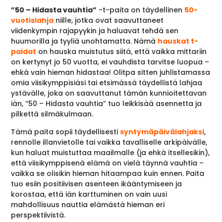
”50 – Hidasta vauhtia”
-t-paita on täydellinen
50-
vuotislahja
niille, jotka ovat saavuttaneet
viidenkympin rajapyykin ja haluavat tehdä sen
huumorilla ja tyyliä unohtamatta. Nämä
hauskat t-
paidat
on hauska muistutus siitä, että vaikka mittariin
on kertynyt jo 50 vuotta, ei vauhdista tarvitse luopua –
ehkä vain hieman hidastaa! Olitpa sitten juhlistamassa
omia viisikymppisiäsi tai etsimässä täydellistä lahjaa
ystävälle, joka on saavuttanut tämän kunnioitettavan
iän, ”50 – Hidasta vauhtia” tuo leikkisää asennetta ja
pilkettä silmäkulmaan.
Tämä paita sopii täydellisesti
syntymäpäivälahjaksi
,
rennolle illanvietolle tai vaikka tavalliselle arkipäivälle,
kun haluat muistuttaa maailmalle (ja ehkä itsellesikin),
että viisikymppisenä elämä on vielä täynnä vauhtia –
vaikka se olisikin hieman hitaampaa kuin ennen. Paita
tuo esiin positiivisen asenteen ikääntymiseen ja
korostaa, että iän karttuminen on vain uusi
mahdollisuus nauttia elämästä hieman eri
perspektiivistä.