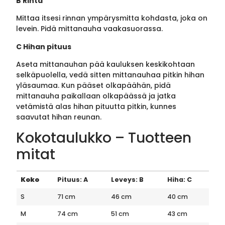
B Rinta
Mittaa itsesi rinnan ympärysmitta kohdasta, joka on
levein. Pidä mittanauha vaakasuorassa.
C Hihan pituus
Aseta mittanauhan pää kauluksen keskikohtaan
selkäpuolella, vedä sitten mittanauhaa pitkin hihan
yläsaumaa. Kun pääset olkapäähän, pidä
mittanauha paikallaan olkapäässä ja jatka
vetämistä alas hihan pituutta pitkin, kunnes
saavutat hihan reunan.
Kokotaulukko – Tuotteen
mitat
Koko
Pituus: A
Leveys: B
Hiha: C
S
71 cm
46 cm
40 cm
M
74 cm
51 cm
43 cm