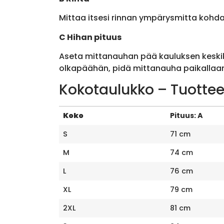
Mittaa itsesi rinnan ympärysmitta kohda
C Hihan pituus
Aseta mittanauhan pää kauluksen keskik
olkapäähän, pidä mittanauha paikallaan 
Kokotaulukko – Tuottee
Koko
Pituus: A
S
71 cm
M
74 cm
L
76 cm
XL
79 cm
2XL
81 cm