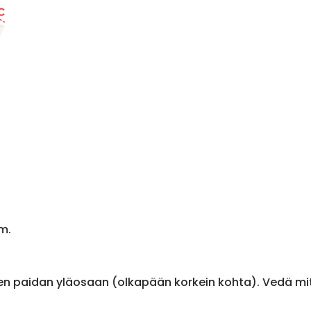
m.
en paidan yläosaan (olkapään korkein kohta). Vedä m