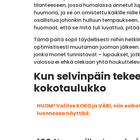
tilanteeseen, jossa humalassa annetut lu
huumoria, ja se on omistettu kaikille niille
osallistua johonkin hulluun tempaukseen,
huomaat, että se mitä tuli luvattua, pitää n
Tämä paita sopii täydellisesti niihin hetkii
optimistisesti muutaman juoman jälkeen. ”
jonka monet tunnistavat – lupaukset, jot
valossa ei ehkä olekaan yhtä houkuttelev
Kun selvinpäin tekee
kokotaulukko
HUOM! Valitse KOKO ja VÄRI, niin esik
luonnossa näyttää.