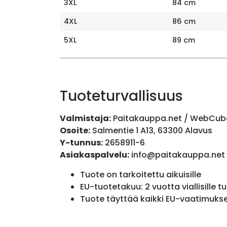
3XL
84 cm
4XL
86 cm
5XL
89 cm
Tuoteturvallisuus
Valmistaja:
Paitakauppa.net / WebCub
Osoite:
Salmentie 1 A13, 63300 Alavus
Y-tunnus:
2658911-6
Asiakaspalvelu:
info@paitakauppa.net
Tuote on tarkoitettu aikuisille
EU-tuotetakuu: 2 vuotta viallisille tu
Tuote täyttää kaikki EU-vaatimuks