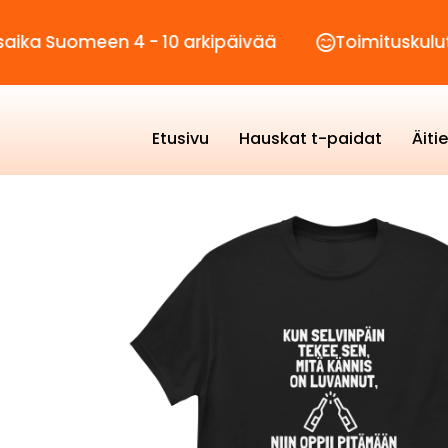
meen 4 - 10 arkipäivää
Toimituskulut vain 2,9
Etusivu
Hauskat t-paidat
Äiti