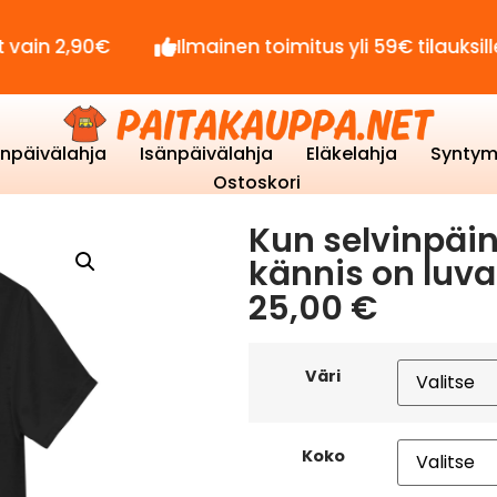
0€
Ilmainen toimitus yli 59€ tilauksille!
enpäivälahja
Isänpäivälahja
Eläkelahja
Syntym
Ostoskori
Kun selvinpäin
kännis on luva
25,00
€
Väri
Koko