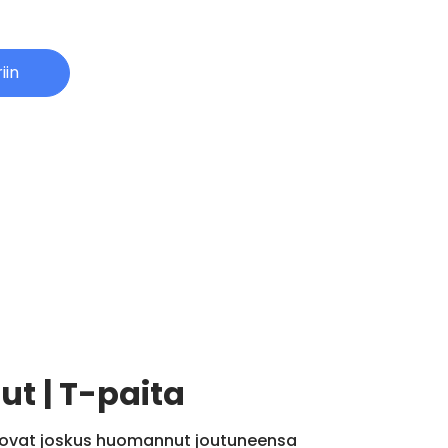
iin
t | T-paita
tka ovat joskus huomannut joutuneensa