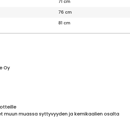
71 cm
76 cm
81 cm
e Oy
otteille
et muun muassa syttyvyyden ja kemikaalien osalta