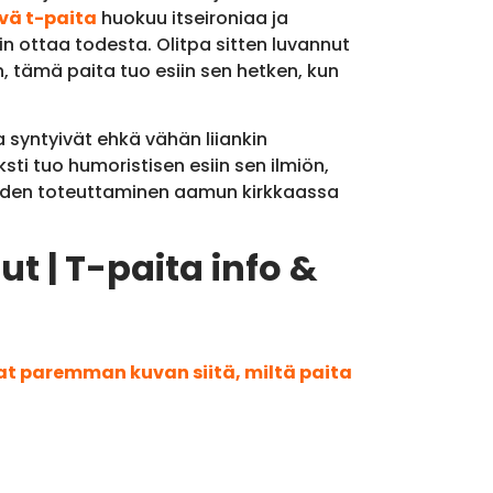
ävä t-paita
huokuu itseironiaa ja
ykin ottaa todesta. Olitpa sitten luvannut
 tämä paita tuo esiin sen hetken, kun
ka syntyivät ehkä vähän liiankin
ti tuo humoristisen esiin sen ilmiön,
joiden toteuttaminen aamun kirkkaassa
t | T-paita info &
aat paremman kuvan siitä, miltä paita