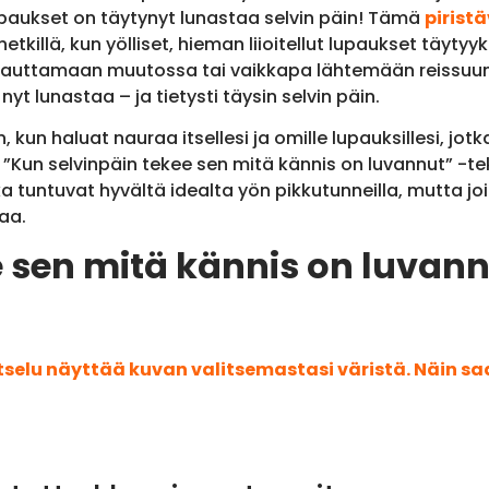
paukset on täytynyt lunastaa selvin päin! Tämä
pirist
 hetkillä, kun yölliset, hieman liioitellut lupaukset täyty
 auttamaan muutossa tai vaikkapa lähtemään reissuun,
yt lunastaa – ja tietysti täysin selvin päin.
n, kun haluat nauraa itsellesi ja omille lupauksillesi, jot
Kun selvinpäin tekee sen mitä kännis on luvannut” -teks
ka tuntuvat hyvältä idealta yön pikkutunneilla, mutta 
aa.
 sen mitä kännis on luvannu
atselu näyttää kuvan valitsemastasi väristä. Näin s