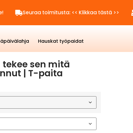
Seuraa toimitusta: << Klikkaa tästä >>
Kysyttä
äpäivälahja
Hauskat työpaidat
 tekee sen mitä
nnut | T-paita