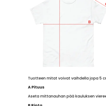
Tuotteen mitat voivat vaihdella jopa 5 c
A Pituus
Aseta mittanauhan pää kauluksen viere
B Rinta