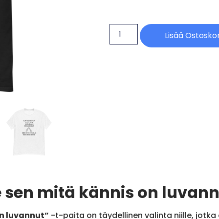
Lisää Ostoskor
 sen mitä kännis on luvannu
on luvannut”
-t-paita on täydellinen valinta niille, jo