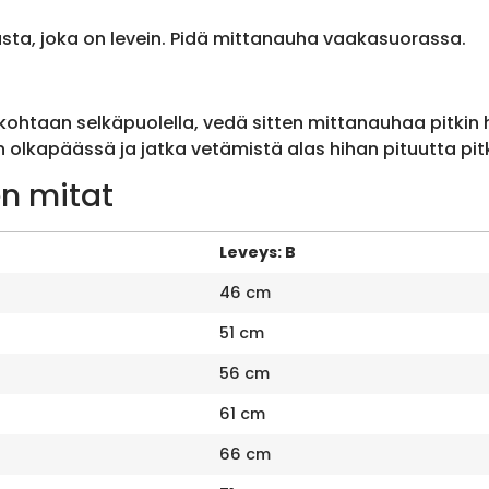
sta, joka on levein. Pidä mittanauha vaakasuorassa.
ohtaan selkäpuolella, vedä sitten mittanauhaa pitkin
olkapäässä ja jatka vetämistä alas hihan pituutta pit
n mitat
Leveys: B
46 cm
51 cm
56 cm
61 cm
66 cm