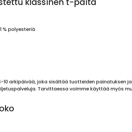
stettu klassinen t-paita
1 % polyesteriä
 4-10 arkipäivää, joka sisältää tuotteiden painatuksen j
ljetuspalveluja. Tarvittaessa voimme käyttää myös muit
koko