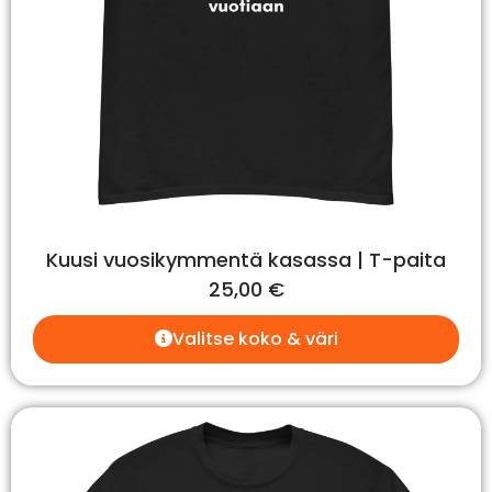
Kuusi vuosikymmentä kasassa | T-paita
25,00
€
Valitse koko & väri