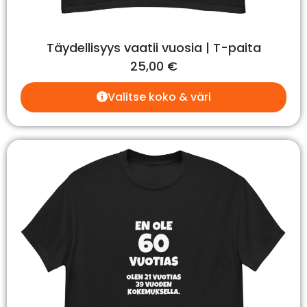
Täydellisyys vaatii vuosia | T-paita
25,00
€
Valitse koko & väri