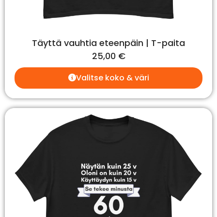
Täyttä vauhtia eteenpäin | T-paita
25,00
€
Valitse koko & väri