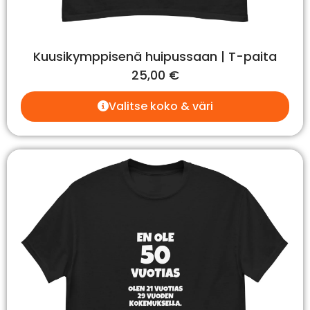
Kuusikymppisenä huipussaan | T-paita
25,00
€
Valitse koko & väri