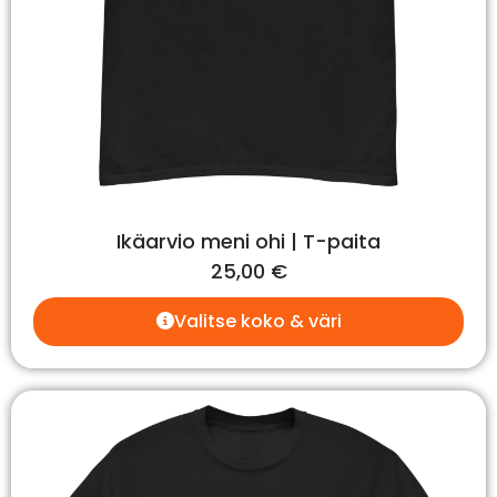
Ikäarvio meni ohi | T-paita
25,00
€
Valitse koko & väri