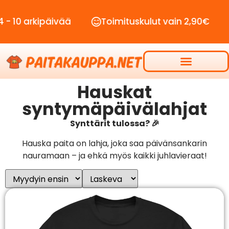
vää
Toimituskulut vain 2,90€
Ilmainen toi
Hauskat
syntymäpäivälahjat
Synttärit tulossa? 🎉
Hauska paita on lahja, joka saa päivänsankarin
nauramaan – ja ehkä myös kaikki juhlavieraat!