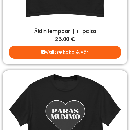
Äidin lemppari | T-paita
25,00
€
Valitse koko & väri