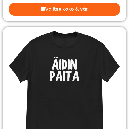
Valitse koko & väri