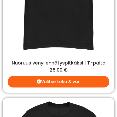
Nuoruus venyi ennätyspitkäksi | T-paita
25,00
€
Valitse koko & väri