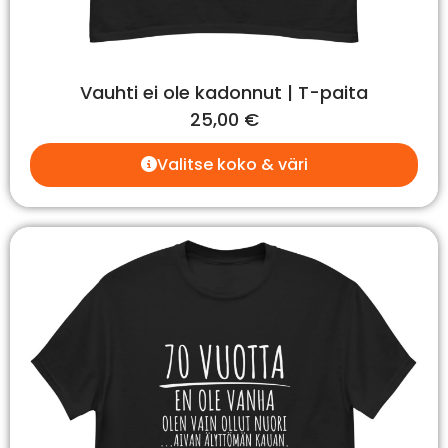
Vauhti ei ole kadonnut | T-paita
25,00
€
Valitse koko & väri