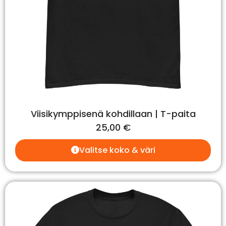
Viisikymppisenä kohdillaan | T-paita
25,00
€
Valitse koko & väri