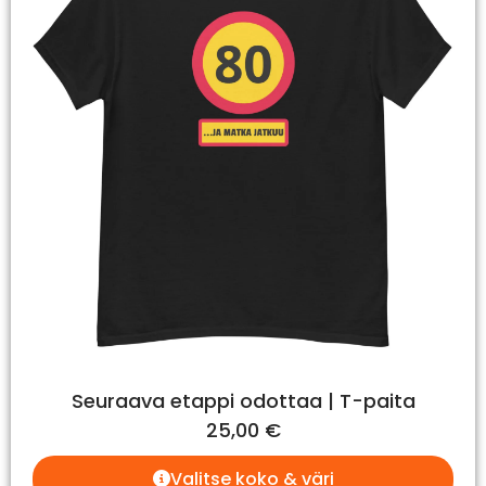
Seuraava etappi odottaa | T-paita
25,00
€
Valitse koko & väri