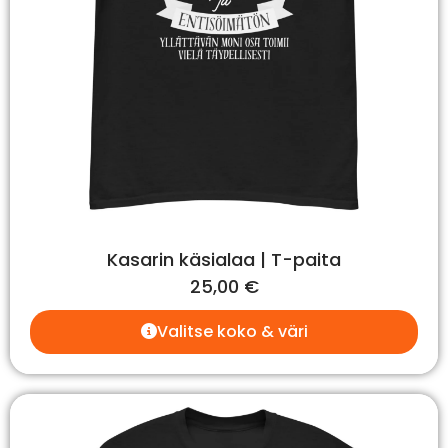
Kasarin käsialaa | T-paita
25,00
€
Valitse koko & väri