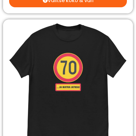
Valitse koko & väri