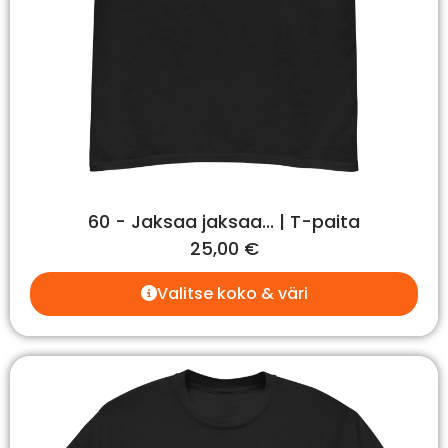
60 - Jaksaa jaksaa... | T-paita
25,00
€
Valitse koko & väri