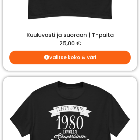
Kuuluvasti ja suoraan | T-paita
25,00
€
Valitse koko & väri