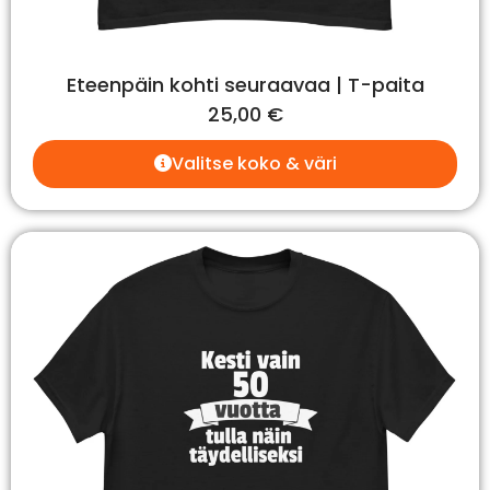
Eteenpäin kohti seuraavaa | T-paita
25,00
€
Valitse koko & väri