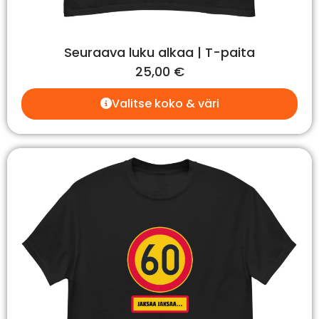
Seuraava luku alkaa | T-paita
25,00
€
Valitse koko & väri