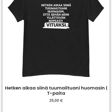
Hetken aikaa siinä tuumailtuani huomasin |
T-paita
25,00
€
Valitse Vaihtoehdoista