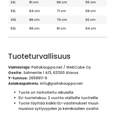
2XL
81 cm
66 cm
55 cm
3XL
84 cm
71 cm
58 cm
4XL
86 cm
76 cm
62 cm
5XL
89 cm
81 cm
64 cm
Tuoteturvallisuus
Valmistaja:
Paitakauppa.net / WebCube Oy
Osoite:
Salmentie 1 A13, 63300 Alavus
Y-tunnus:
2658911-6
Asiakaspalvelu:
info@paitakauppa.net
Tuote on tarkoitettu aikuisille
EU-tuotetakuu: 2 vuotta viallisille tuotteille
Tuote täyttää kaikki EU-vaatimukset muun
muassa syttyvyyden ja kemikaalien osalta