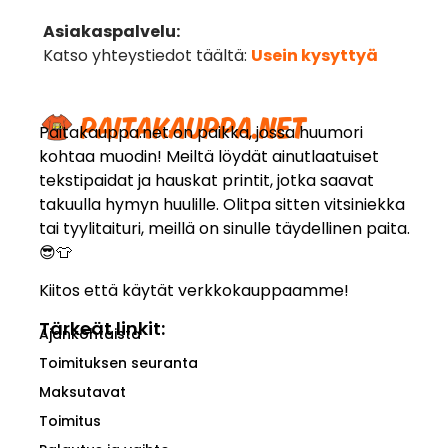
Asiakaspalvelu:
Katso yhteystiedot täältä:
Usein kysyttyä
Paitakauppa.net on paikka, jossa huumori
kohtaa muodin! Meiltä löydät ainutlaatuiset
tekstipaidat ja hauskat printit, jotka saavat
takuulla hymyn huulille. Olitpa sitten vitsiniekka
tai tyylitaituri, meillä on sinulle täydellinen paita.
😎👕
Kiitos että käytät verkkokauppaamme!
Tärkeät linkit:
Ajankohtaista
Toimituksen seuranta
Maksutavat
Toimitus