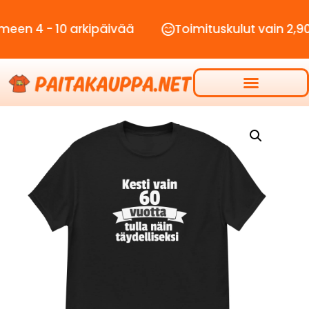
- 10 arkipäivää
Toimituskulut vain 2,90€