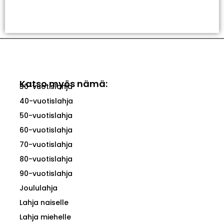
Valitse Vaihtoehdoista
Katso myös nämä:
30-vuotislahja
40-vuotislahja
50-vuotislahja
60-vuotislahja
70-vuotislahja
80-vuotislahja
90-vuotislahja
Joululahja
Lahja naiselle
Lahja miehelle