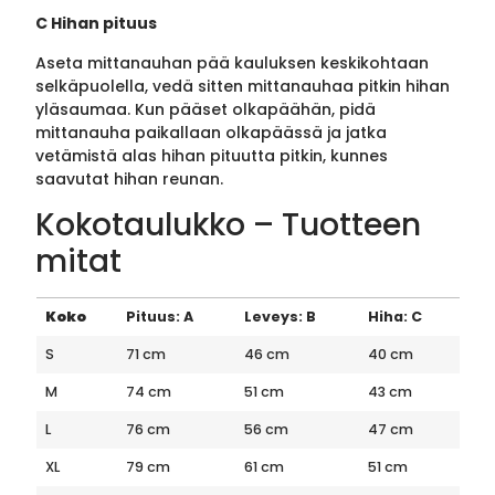
C Hihan pituus
Aseta mittanauhan pää kauluksen keskikohtaan
selkäpuolella, vedä sitten mittanauhaa pitkin hihan
yläsaumaa. Kun pääset olkapäähän, pidä
mittanauha paikallaan olkapäässä ja jatka
vetämistä alas hihan pituutta pitkin, kunnes
saavutat hihan reunan.
Kokotaulukko – Tuotteen
mitat
Koko
Pituus: A
Leveys: B
Hiha: C
S
71 cm
46 cm
40 cm
M
74 cm
51 cm
43 cm
L
76 cm
56 cm
47 cm
XL
79 cm
61 cm
51 cm