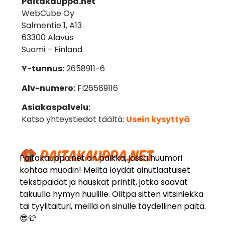
Paitakauppa.net
WebCube Oy
Salmentie 1, A13
63300 Alavus
Suomi – Finland
Y-tunnus:
2658911-6
Alv-numero:
FI26589116
Asiakaspalvelu:
Katso yhteystiedot täältä:
Usein kysyttyä
Paitakauppa.net on paikka, jossa huumori
kohtaa muodin! Meiltä löydät ainutlaatuiset
tekstipaidat ja hauskat printit, jotka saavat
takuulla hymyn huulille. Olitpa sitten vitsiniekka
tai tyylitaituri, meillä on sinulle täydellinen paita.
😎👕