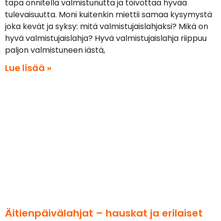
tapa onnitella valmistunutta ja toivottaa hyvää
tulevaisuutta. Moni kuitenkin miettii samaa kysymystä
joka kevät ja syksy: mitä valmistujaislahjaksi? Mikä on
hyvä valmistujaislahja? Hyvä valmistujaislahja riippuu
paljon valmistuneen iästä,
Lue lisää »
Äitienpäivälahjat – hauskat ja erilaiset