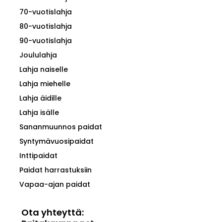
70-vuotislahja
80-vuotislahja
90-vuotislahja
Joululahja
Lahja naiselle
Lahja miehelle
Lahja äidille
Lahja isälle
Sananmuunnos paidat
Syntymävuosipaidat
Inttipaidat
Paidat harrastuksiin
Vapaa-ajan paidat
Ota yhteyttä: