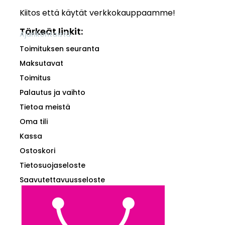
Kiitos että käytät verkkokauppaamme!
Tärkeät linkit:
Ajankohtaista
Toimituksen seuranta
Maksutavat
Toimitus
Palautus ja vaihto
Tietoa meistä
Oma tili
Kassa
Ostoskori
Tietosuojaseloste
Saavutettavuusseloste