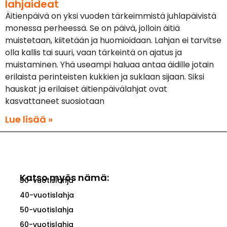
lahjaideat
Äitienpäivä on yksi vuoden tärkeimmistä juhlapäivistä
monessa perheessä. Se on päivä, jolloin äitiä
muistetaan, kiitetään ja huomioidaan. Lahjan ei tarvitse
olla kallis tai suuri, vaan tärkeintä on ajatus ja
muistaminen. Yhä useampi haluaa antaa äidille jotain
erilaista perinteisten kukkien ja suklaan sijaan. Siksi
hauskat ja erilaiset äitienpäivälahjat ovat
kasvattaneet suosiotaan
Lue lisää »
Katso myös nämä:
30-vuotislahja
40-vuotislahja
50-vuotislahja
60-vuotislahja