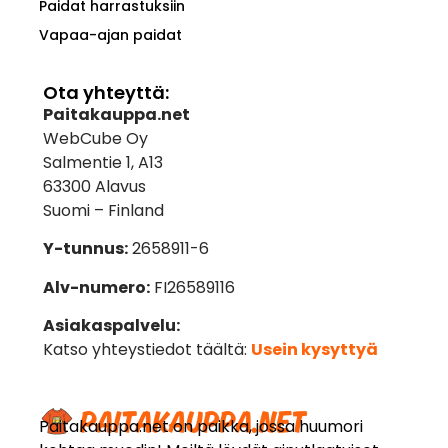
Paidat harrastuksiin
Vapaa-ajan paidat
Ota yhteyttä:
Paitakauppa.net
WebCube Oy
Salmentie 1, A13
63300 Alavus
Suomi – Finland
Y-tunnus:
2658911-6
Alv-numero:
FI26589116
Asiakaspalvelu:
Katso yhteystiedot täältä:
Usein kysyttyä
Paitakauppa.net on paikka, jossa huumori