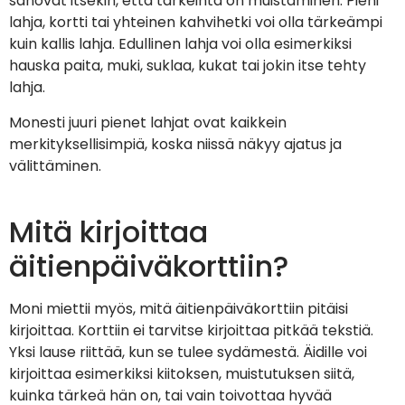
sanovat itsekin, että tärkeintä on muistaminen. Pieni
lahja, kortti tai yhteinen kahvihetki voi olla tärkeämpi
kuin kallis lahja. Edullinen lahja voi olla esimerkiksi
hauska paita, muki, suklaa, kukat tai jokin itse tehty
lahja.
Monesti juuri pienet lahjat ovat kaikkein
merkityksellisimpiä, koska niissä näkyy ajatus ja
välittäminen.
Mitä kirjoittaa
äitienpäiväkorttiin?
Moni miettii myös, mitä äitienpäiväkorttiin pitäisi
kirjoittaa. Korttiin ei tarvitse kirjoittaa pitkää tekstiä.
Yksi lause riittää, kun se tulee sydämestä. Äidille voi
kirjoittaa esimerkiksi kiitoksen, muistutuksen siitä,
kuinka tärkeä hän on, tai vain toivottaa hyvää