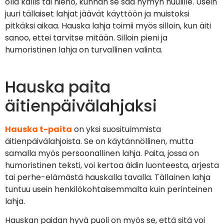
olla kallis tai hieno, kunhan se saa hymyn huulille. Usein
juuri tällaiset lahjat jäävät käyttöön ja muistoksi
pitkäksi aikaa. Hauska lahja toimii myös silloin, kun äiti
sanoo, ettei tarvitse mitään. Silloin pieni ja
humoristinen lahja on turvallinen valinta.
Hauska paita
äitienpäivälahjaksi
Hauska t-paita
on yksi suosituimmista
äitienpäivälahjoista. Se on käytännöllinen, mutta
samalla myös persoonallinen lahja. Paita, jossa on
humoristinen teksti, voi kertoa äidin luonteesta, arjesta
tai perhe-elämästä hauskalla tavalla. Tällainen lahja
tuntuu usein henkilökohtaisemmalta kuin perinteinen
lahja.
Hauskan paidan hyvä puoli on myös se, että sitä voi