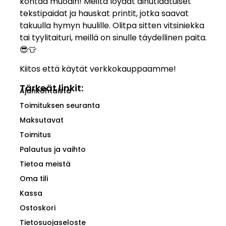
kohtaa muodin! Meiltä löydät ainutlaatuiset
tekstipaidat ja hauskat printit, jotka saavat
takuulla hymyn huulille. Olitpa sitten vitsiniekka
tai tyylitaituri, meillä on sinulle täydellinen paita.
😎👕
Kiitos että käytät verkkokauppaamme!
Tärkeät linkit:
Ajankohtaista
Toimituksen seuranta
Maksutavat
Toimitus
Palautus ja vaihto
Tietoa meistä
Oma tili
Kassa
Ostoskori
Tietosuojaseloste