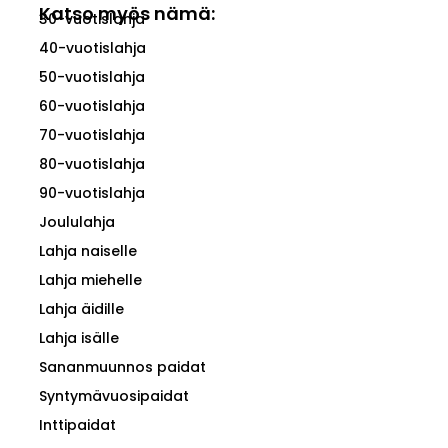
Katso myös nämä:
30-vuotislahja
40-vuotislahja
50-vuotislahja
60-vuotislahja
70-vuotislahja
80-vuotislahja
90-vuotislahja
Joululahja
Lahja naiselle
Lahja miehelle
Lahja äidille
Lahja isälle
Sananmuunnos paidat
Syntymävuosipaidat
Inttipaidat