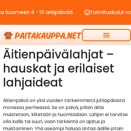
uomeen 4 - 10 arkipäivää
Toimituskulut vain 
Äitienpäivälahjat –
hauskat ja erilaiset
lahjaideat
Äitienpäivä on yksi vuoden tärkeimmistä juhlapäivistä
monessa perheessä. Se on päivä, jolloin äitiä
muistetaan, kiitetään ja huomioidaan. Lahjan ei tarvitse
olla kallis tai suuri, vaan tärkeintä on ajatus ja
muistaminen. Yhä useampi haluaa antaa äidille jotain