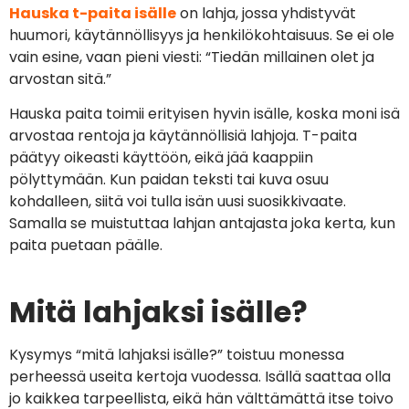
Hauska t-paita isälle
on lahja, jossa yhdistyvät
huumori, käytännöllisyys ja henkilökohtaisuus. Se ei ole
vain esine, vaan pieni viesti: “Tiedän millainen olet ja
arvostan sitä.”
Hauska paita toimii erityisen hyvin isälle, koska moni isä
arvostaa rentoja ja käytännöllisiä lahjoja. T-paita
päätyy oikeasti käyttöön, eikä jää kaappiin
pölyttymään. Kun paidan teksti tai kuva osuu
kohdalleen, siitä voi tulla isän uusi suosikkivaate.
Samalla se muistuttaa lahjan antajasta joka kerta, kun
paita puetaan päälle.
Mitä lahjaksi isälle?
Kysymys “mitä lahjaksi isälle?” toistuu monessa
perheessä useita kertoja vuodessa. Isällä saattaa olla
jo kaikkea tarpeellista, eikä hän välttämättä itse toivo