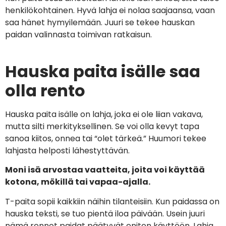
henkilökohtainen. Hyvä lahja ei nolaa saajaansa, vaan
saa hänet hymyilemään. Juuri se tekee hauskan
paidan valinnasta toimivan ratkaisun.
Hauska paita isälle saa
olla rento
Hauska paita isälle on lahja, joka ei ole liian vakava,
mutta silti merkityksellinen. Se voi olla kevyt tapa
sanoa kiitos, onnea tai “olet tärkeä.” Huumori tekee
lahjasta helposti lähestyttävän.
Moni isä arvostaa vaatteita, joita voi käyttää
kotona, mökillä tai vapaa-ajalla.
T-paita sopii kaikkiin näihin tilanteisiin. Kun paidassa on
hauska teksti, se tuo pientä iloa päivään. Usein juuri
nämä rennot paidat päätyvät eniten käyttöön. Lahja