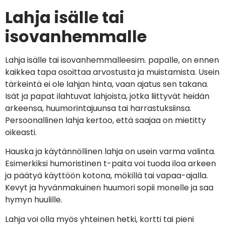
Lahja isälle tai
isovanhemmalle
Lahja isälle tai isovanhemmalleesim. papalle, on ennen
kaikkea tapa osoittaa arvostusta ja muistamista. Usein
tärkeintä ei ole lahjan hinta, vaan ajatus sen takana.
Isät ja papat ilahtuvat lahjoista, jotka liittyvät heidän
arkeensa, huumorintajuunsa tai harrastuksiinsa.
Persoonallinen lahja kertoo, että saajaa on mietitty
oikeasti.
Hauska ja käytännöllinen lahja on usein varma valinta.
Esimerkiksi humoristinen t-paita voi tuoda iloa arkeen
ja päätyä käyttöön kotona, mökillä tai vapaa-ajalla.
Kevyt ja hyvänmakuinen huumori sopii monelle ja saa
hymyn huulille.
Lahja voi olla myös yhteinen hetki, kortti tai pieni