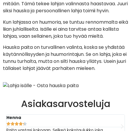
mitään. Tämä tekee lahjan valinnasta haastavaa. Juuri
siksi hauska ja persoonallinen lahja toimii hyvin.
Kun lahjassa on huumoria, se tuntuu rennommalta eikä
liian juhlalliselta. Isälle ei aina tarvitse antaa kallista
lahjaa, vaan sellainen, joka tuo hyvää mieltä.
Hauska paita on turvallinen valinta, koska se yhdistää
käytännöllisyyden ja huumorintajun. Se on lahja, joka ei
tunnu turhalta, mutta on silti hauska yllätys. Usein juuri
tällaiset lahjat jäävät parhaiten mieleen.
Asiakasarvosteluja
Henna
S





Paita vastasi kokoaan. Selkeä kokotaulukko joka
I