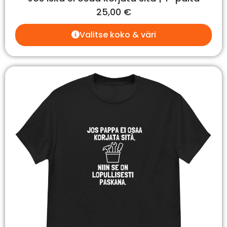
25,00
€
Valitse koko & väri