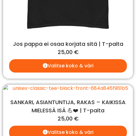
Jos pappa ei osaa korjata sitä | T-paita
25,00
€
Valitse koko & väri
SANKARI, ASIANTUNTIJA, RAKAS – KAIKISSA
MIELESSÄ ISÄ 💪❤️ | T-paita
25,00
€
Valitse koko & väri