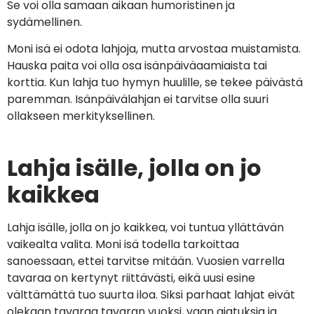
Se voi olla samaan aikaan humoristinen ja
sydämellinen.
Moni isä ei odota lahjoja, mutta arvostaa muistamista.
Hauska paita voi olla osa isänpäiväaamiaista tai
korttia. Kun lahja tuo hymyn huulille, se tekee päivästä
paremman. Isänpäivälahjan ei tarvitse olla suuri
ollakseen merkityksellinen.
Lahja isälle, jolla on jo
kaikkea
Lahja isälle, jolla on jo kaikkea, voi tuntua yllättävän
vaikealta valita. Moni isä todella tarkoittaa
sanoessaan, ettei tarvitse mitään. Vuosien varrella
tavaraa on kertynyt riittävästi, eikä uusi esine
välttämättä tuo suurta iloa. Siksi parhaat lahjat eivät
olekaan tavaraa tavaran vuoksi, vaan ajatuksia ja