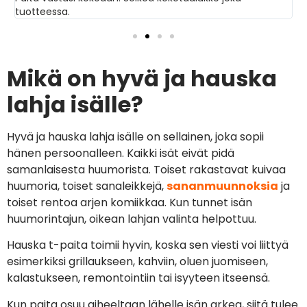
tuotteessa.
s
Mikä on hyvä ja hauska
lahja isälle?
Hyvä ja hauska lahja isälle on sellainen, joka sopii
hänen persoonalleen. Kaikki isät eivät pidä
samanlaisesta huumorista. Toiset rakastavat kuivaa
huumoria, toiset sanaleikkejä,
sananmuunnoksia
ja
toiset rentoa arjen komiikkaa. Kun tunnet isän
huumorintajun, oikean lahjan valinta helpottuu.
Hauska t-paita toimii hyvin, koska sen viesti voi liittyä
esimerkiksi grillaukseen, kahviin, oluen juomiseen,
kalastukseen, remontointiin tai isyyteen itseensä.
Kun paita osuu aiheeltaan lähelle isän arkea, siitä tulee