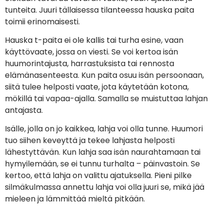
tunteita. Juuri tällaisessa tilanteessa hauska paita
toimii erinomaisesti.
Hauska t-paita ei ole kallis tai turha esine, vaan
käyttövaate, jossa on viesti. Se voi kertoa isän
huumorintajusta, harrastuksista tai rennosta
elämänasenteesta. Kun paita osuu isän persoonaan,
siitä tulee helposti vaate, jota käytetään kotona,
mökillä tai vapaa-ajalla. Samalla se muistuttaa lahjan
antajasta.
Isälle, jolla on jo kaikkea, lahja voi olla tunne. Huumori
tuo siihen keveyttä ja tekee lahjasta helposti
lähestyttävän. Kun lahja saa isän naurahtamaan tai
hymyilemään, se ei tunnu turhalta – päinvastoin. Se
kertoo, että lahja on valittu ajatuksella. Pieni pilke
silmäkulmassa annettu lahja voi olla juuri se, mikä jää
mieleen ja lämmittää mieltä pitkään.