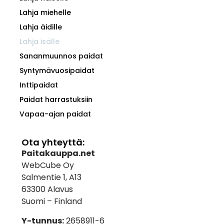
Lahja miehelle
Lahja äidille
Lahja isälle
Sananmuunnos paidat
Syntymävuosipaidat
Inttipaidat
Paidat harrastuksiin
Vapaa-ajan paidat
Ota yhteyttä:
Paitakauppa.net
WebCube Oy
Salmentie 1, A13
63300 Alavus
Suomi – Finland
Y-tunnus:
2658911-6