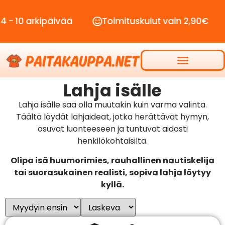
päivää
Toimituskulut vain 2,90€
Ilmainen
Lahja isälle
Lahja isälle saa olla muutakin kuin varma valinta.
Täältä löydät lahjaideat, jotka herättävät hymyn,
osuvat luonteeseen ja tuntuvat aidosti
henkilökohtaisilta.
Olipa isä huumorimies, rauhallinen nautiskelija
tai suorasukainen realisti, sopiva lahja löytyy
kyllä.