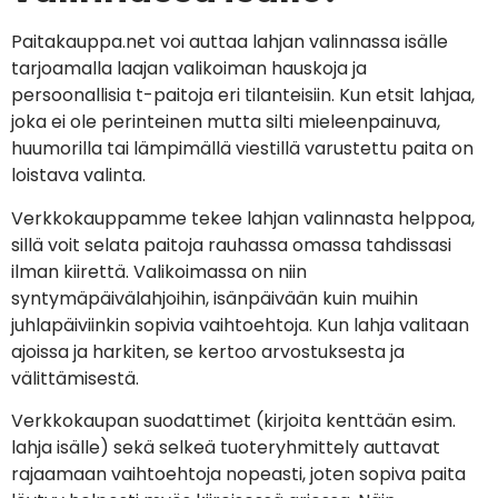
Paitakauppa.net voi auttaa lahjan valinnassa isälle
tarjoamalla laajan valikoiman hauskoja ja
persoonallisia t-paitoja eri tilanteisiin. Kun etsit lahjaa,
joka ei ole perinteinen mutta silti mieleenpainuva,
huumorilla tai lämpimällä viestillä varustettu paita on
loistava valinta.
Verkkokauppamme tekee lahjan valinnasta helppoa,
sillä voit selata paitoja rauhassa omassa tahdissasi
ilman kiirettä. Valikoimassa on niin
syntymäpäivälahjoihin, isänpäivään kuin muihin
juhlapäiviinkin sopivia vaihtoehtoja. Kun lahja valitaan
ajoissa ja harkiten, se kertoo arvostuksesta ja
välittämisestä.
Verkkokaupan suodattimet (kirjoita kenttään esim.
lahja isälle) sekä selkeä tuoteryhmittely auttavat
rajaamaan vaihtoehtoja nopeasti, joten sopiva paita