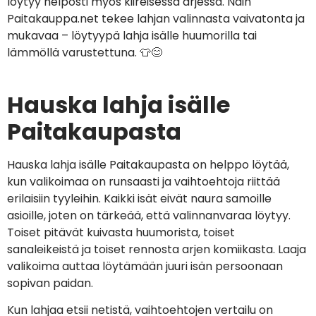
löytyy helposti myös kiireisessä arjessa. Näin
Paitakauppa.net tekee lahjan valinnasta vaivatonta ja
mukavaa – löytyypä lahja isälle huumorilla tai
lämmöllä varustettuna. 👕😊
Hauska lahja isälle
Paitakaupasta
Hauska lahja isälle Paitakaupasta on helppo löytää,
kun valikoimaa on runsaasti ja vaihtoehtoja riittää
erilaisiin tyyleihin. Kaikki isät eivät naura samoille
asioille, joten on tärkeää, että valinnanvaraa löytyy.
Toiset pitävät kuivasta huumorista, toiset
sanaleikeistä ja toiset rennosta arjen komiikasta. Laaja
valikoima auttaa löytämään juuri isän persoonaan
sopivan paidan.
Kun lahjaa etsii netistä, vaihtoehtojen vertailu on