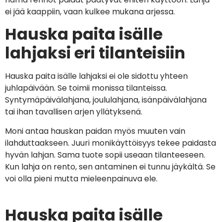
ei jää kaappiin, vaan kulkee mukana arjessa.
Hauska paita isälle
lahjaksi eri tilanteisiin
Hauska paita isälle lahjaksi ei ole sidottu yhteen
juhlapäivään. Se toimii monissa tilanteissa.
Syntymäpäivälahjana, joululahjana, isänpäivälahjana
tai ihan tavallisen arjen yllätyksenä.
Moni antaa hauskan paidan myös muuten vain
ilahduttaakseen. Juuri monikäyttöisyys tekee paidasta
hyvän lahjan. Sama tuote sopii useaan tilanteeseen.
Kun lahja on rento, sen antaminen ei tunnu jäykältä. Se
voi olla pieni mutta mieleenpainuva ele.
Hauska paita isälle