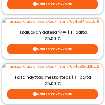
Valitse koko & väri
Iskäluokan aatelia 💙👑 | T-paita
25,00
€
Valitse koko & väri
Tältä näyttää mestariteos | T-paita
25,00
€
Valitse koko & väri