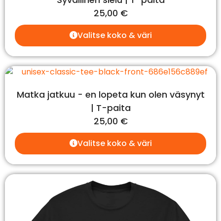
25,00
€
Valitse koko & väri
Matka jatkuu - en lopeta kun olen väsynyt
| T-paita
25,00
€
Valitse koko & väri