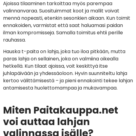
Ajoissa tilaaminen tarkoittaa myös parempaa
valinnanvaraa. Suosituimmat koot ja mallit voivat
mennä nopeasti, etenkin sesonkien aikaan. Kun toimit
ennakoiden, varmistat että saat haluamasi paidan
ilman kompromisseja. Samalla toimitus ehtii perille
rauhassa.
Hauska t-paita on lahja, joka tuo iloa pitkään, mutta
paras lahja on sellainen, joka on valmiina oikealla
hetkellä. Kun tilaat ajoissa, voit keskittyä itse
juhlapäivään ja yhdessäoloon. Hyvin suunniteltu lahja
kertoo välittämisestä – ja pieni ennakointi tekee lahjan
antamisesta huolettomampaa ja mukavampaa.
Miten Paitakauppa.net
voi auttaa lahjan
valinnassa isälle?