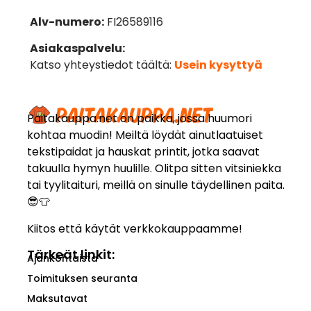
Alv-numero:
FI26589116
Asiakaspalvelu:
Katso yhteystiedot täältä:
Usein kysyttyä
Paitakauppa.net on paikka, jossa huumori
kohtaa muodin! Meiltä löydät ainutlaatuiset
tekstipaidat ja hauskat printit, jotka saavat
takuulla hymyn huulille. Olitpa sitten vitsiniekka
tai tyylitaituri, meillä on sinulle täydellinen paita.
😎👕
Kiitos että käytät verkkokauppaamme!
Tärkeät linkit:
Ajankohtaista
Toimituksen seuranta
Maksutavat