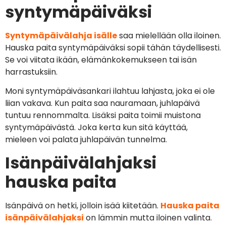
syntymäpäiväksi
Syntymäpäivälahja isälle
saa mielellään olla iloinen.
Hauska paita syntymäpäiväksi sopii tähän täydellisesti.
Se voi viitata ikään, elämänkokemukseen tai isän
harrastuksiin.
Moni syntymäpäiväsankari ilahtuu lahjasta, joka ei ole
liian vakava. Kun paita saa nauramaan, juhlapäivä
tuntuu rennommalta. Lisäksi paita toimii muistona
syntymäpäivästä. Joka kerta kun sitä käyttää,
mieleen voi palata juhlapäivän tunnelma.
Isänpäivälahjaksi
hauska paita
Isänpäivä on hetki, jolloin isää kiitetään.
Hauska paita
isänpäivälahjaksi
on lämmin mutta iloinen valinta.