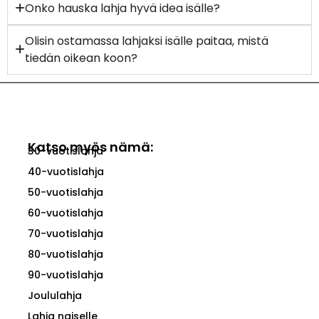
Onko hauska lahja hyvä idea isälle?
Olisin ostamassa lahjaksi isälle paitaa, mistä
tiedän oikean koon?
Katso myös nämä:
30-vuotislahja
40-vuotislahja
50-vuotislahja
60-vuotislahja
70-vuotislahja
80-vuotislahja
90-vuotislahja
Joululahja
Lahja naiselle