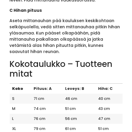
C Hihan pituus
Aseta mittanauhan pää kauluksen keskikohtaan
selkäpuolella, vedä sitten mittanauhaa pitkin hihan
yläsaumaa. Kun pääset olkapäähän, pidä
mittanauha paikallaan olkapäässä ja jatka
vetämistä alas hihan pituutta pitkin, kunnes
saavutat hihan reunan.
Kokotaulukko – Tuotteen
mitat
Koko
Pituus: A
Leveys: B
Hiha: C
S
71 cm
46 cm
40 cm
M
74 cm
51 cm
43 cm
L
76 cm
56 cm
47 cm
XL
79 cm
61 cm
51 cm