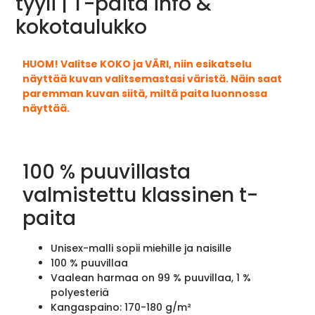
tyyli | T-paita info &
kokotaulukko
HUOM! Valitse KOKO ja VÄRI, niin esikatselu
näyttää kuvan valitsemastasi väristä. Näin saat
paremman kuvan siitä, miltä paita luonnossa
näyttää.
100 % puuvillasta
valmistettu klassinen t-
paita
Unisex-malli sopii miehille ja naisille
100 % puuvillaa
Vaalean harmaa on 99 % puuvillaa, 1 %
polyesteriä
Kangaspaino: 170-180 g/m²