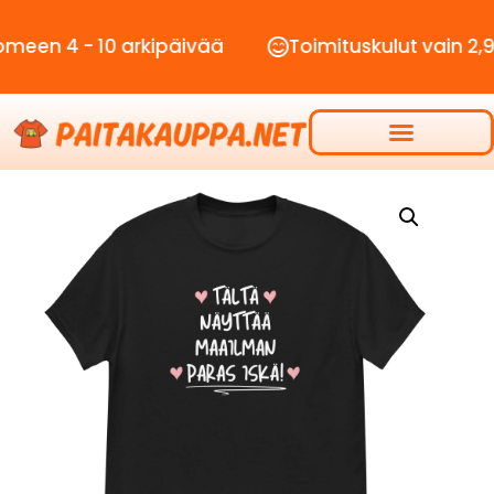
 - 10 arkipäivää
Toimituskulut vain 2,90€