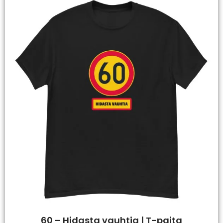
60 – Hidasta vauhtia | T-paita