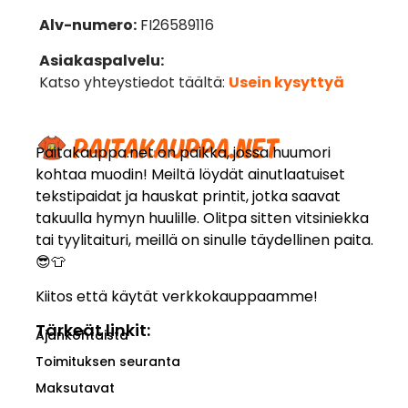
Alv-numero:
FI26589116
Asiakaspalvelu:
Katso yhteystiedot täältä:
Usein kysyttyä
Paitakauppa.net on paikka, jossa huumori
kohtaa muodin! Meiltä löydät ainutlaatuiset
tekstipaidat ja hauskat printit, jotka saavat
takuulla hymyn huulille. Olitpa sitten vitsiniekka
tai tyylitaituri, meillä on sinulle täydellinen paita.
😎👕
Kiitos että käytät verkkokauppaamme!
Tärkeät linkit:
Ajankohtaista
Toimituksen seuranta
Maksutavat