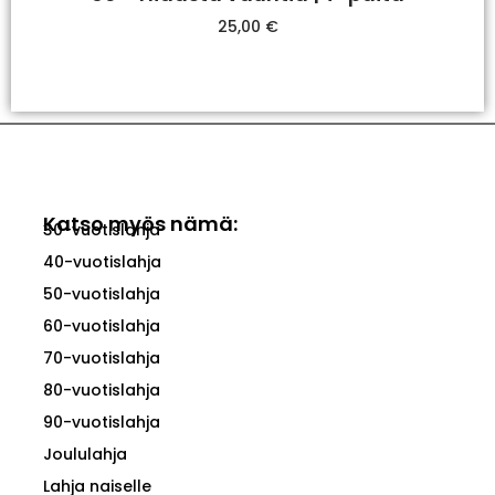
25,00
€
Valitse Vaihtoehdoista
Katso myös nämä:
30-vuotislahja
40-vuotislahja
50-vuotislahja
60-vuotislahja
70-vuotislahja
80-vuotislahja
90-vuotislahja
Joululahja
Lahja naiselle