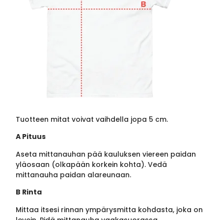
Tuotteen mitat voivat vaihdella jopa 5 cm.
A Pituus
Aseta mittanauhan pää kauluksen viereen paidan
yläosaan (olkapään korkein kohta). Vedä
mittanauha paidan alareunaan.
B Rinta
Mittaa itsesi rinnan ympärysmitta kohdasta, joka on
levein. Pidä mittanauha vaakasuorassa.