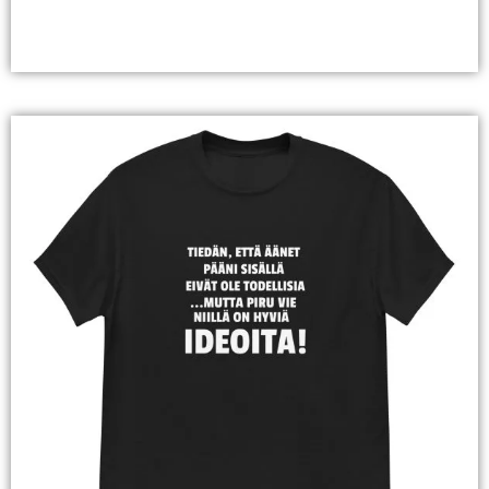
Valitse Vaihtoehdoista