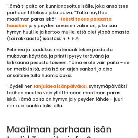
Tämä t-paita on kunnianosoitus isälle, joka ansaitsee
parhaan tittelinsä joka päivä. ”Tältä näyttää
maailman paras iskä” –
teksti tekee paidasta
hauskan
ja ylpeyden arvoisen valinnan, joka saa
hymyn huulille ja kertoo muille, että olet ylpeä omasta
(tai rakkaasta) isästäsi. 👨‍👧‍👦💪
Pehmeä ja laadukas materiaali tekee paidasta
mukavan käyttää, ja printti pysyy terävänä ja
kirkkaana pesusta toiseen. Tämä ei ole vain paita – se
on merkki siitä, että isä on arjen sankari ja aina
ansaitsee tulla huomioiduksi.
Täydellinen
lahjaidea isänpäiväksi
, syntymäpäiväksi
tai ihan muuten vain yllättämään maailman paras
iskä. Tämä paita on hymyn ja ylpeyden lähde – juuri
niin kuin isänkin tulisi olla.
Maailman parhaan isän