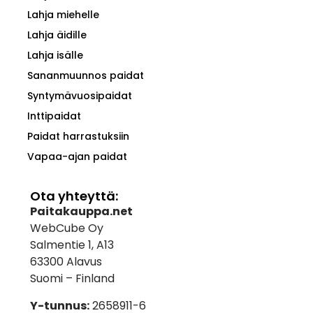
Lahja miehelle
Lahja äidille
Lahja isälle
Sananmuunnos paidat
Syntymävuosipaidat
Inttipaidat
Paidat harrastuksiin
Vapaa-ajan paidat
Ota yhteyttä:
Paitakauppa.net
WebCube Oy
Salmentie 1, A13
63300 Alavus
Suomi – Finland
Y-tunnus:
2658911-6