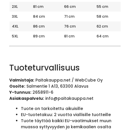
2XL
81 cm
66 cm
55 cm
3XL
84 cm
71 cm
58 cm
4XL
86 cm
76 cm
62 cm
5XL
89 cm
81 cm
64 cm
Tuoteturvallisuus
Valmistaja:
Paitakauppa.net / WebCube Oy
Osoite:
Salmentie 1 A13, 63300 Alavus
Y-tunnus:
2658911-6
Asiakaspalvelu:
info@paitakauppa.net
Tuote on tarkoitettu aikuisille
EU-tuotetakuu: 2 vuotta viallisille tuotteille
Tuote täyttää kaikki EU-vaatimukset muun
muassa syttyvyyden ja kemikaalien osalta