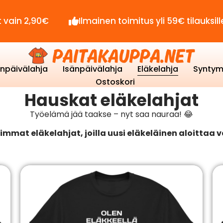
€
Ilmainen toimitus yli 59€ tilauksille!
Se
enpäivälahja
Isänpäivälahja
Eläkelahja
Syntym
Ostoskori
Hauskat eläkelahjat
Työelämä jää taakse – nyt saa nauraa! 😂
immat eläkelahjat, joilla uusi eläkeläinen aloittaa v