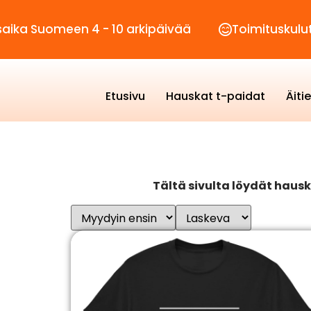
en 4 - 10 arkipäivää
Toimituskulut vain 2,90
Etusivu
Hauskat t-paidat
Äiti
T
ältä sivulta löydät hausk