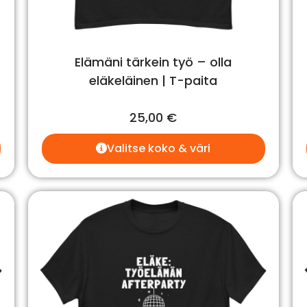
Elämäni tärkein työ – olla
eläkeläinen | T-paita
25,00
€
Valitse koko & väri