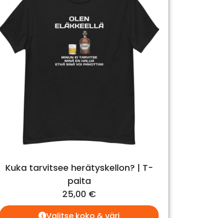
Kuka tarvitsee herätyskellon? | T-
paita
25,00
€
Valitse koko & väri