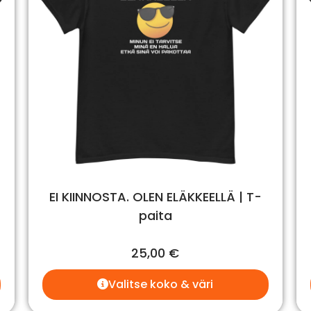
EI KIINNOSTA. OLEN ELÄKKEELLÄ | T-
paita
25,00
€
Valitse koko & väri