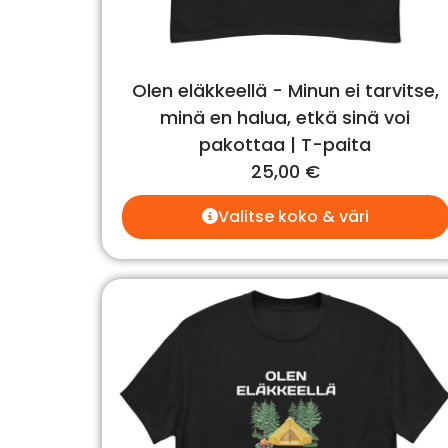
Olen eläkkeellä - Minun ei tarvitse,
minä en halua, etkä sinä voi
pakottaa | T-paita
25,00
€
Valitse koko & väri