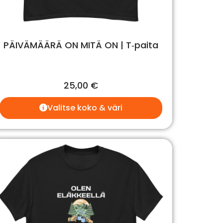
PÄIVÄMÄÄRÄ ON MITÄ ON | T‑paita
25,00
€
Valitse koko & väri