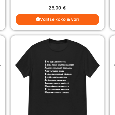
25,00
€
Valitse koko & väri