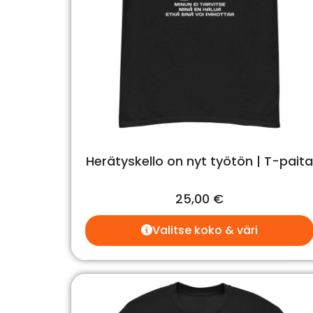
Herätyskello on nyt työtön | T-paita
25,00
€
Valitse koko & väri