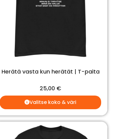
Herätä vasta kun herätät | T-paita
25,00
€
Valitse koko & väri