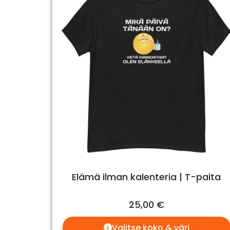
Elämä ilman kalenteria | T-paita
25,00
€
Valitse koko & väri