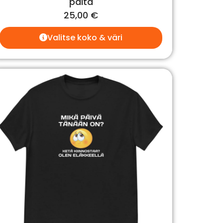
paita
25,00
€
Valitse koko & väri