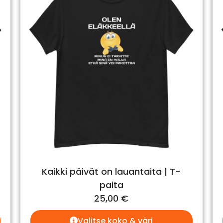
Kaikki päivät on lauantaita | T-
paita
25,00
€
Valitse koko & väri