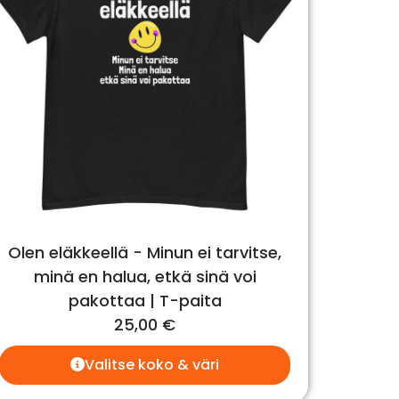
Olen eläkkeellä - Minun ei tarvitse,
minä en halua, etkä sinä voi
pakottaa | T-paita
25,00
€
Valitse koko & väri