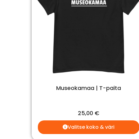
Museokamaa | T-paita
25,00
€
Valitse koko & väri