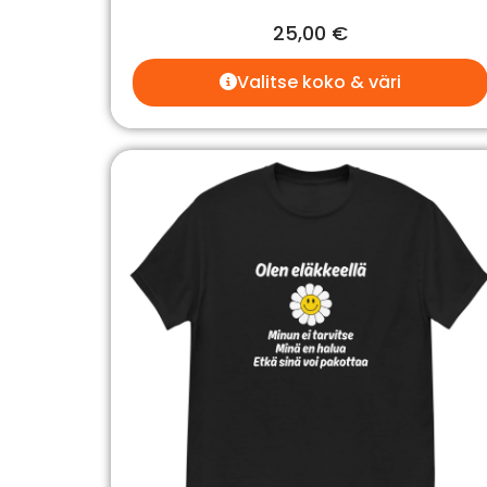
25,00
€
Valitse koko & väri