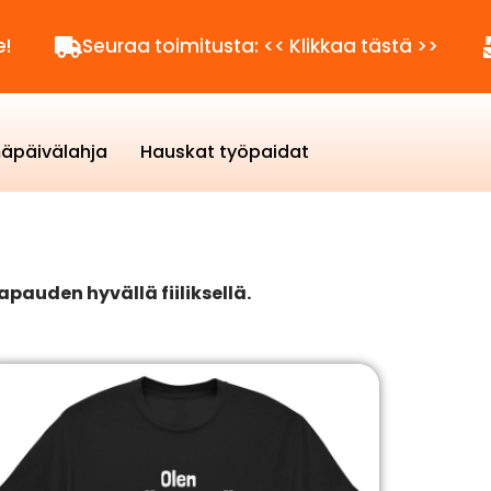
uraa toimitusta: << Klikkaa tästä >>
Kysyttäv
äpäivälahja
Hauskat työpaidat
apauden hyvällä fiiliksellä.