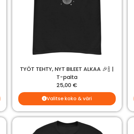
TYÖT TEHTY, NYT BILEET ALKAA 🎉🍾 |
T-paita
25,00
€
Valitse koko & väri