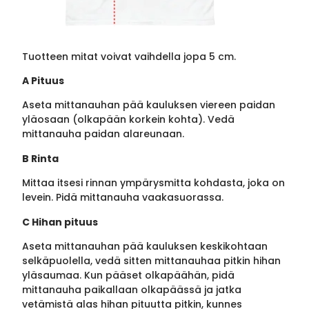
Tuotteen mitat voivat vaihdella jopa 5 cm.
A Pituus
Aseta mittanauhan pää kauluksen viereen paidan
yläosaan (olkapään korkein kohta). Vedä
mittanauha paidan alareunaan.
B Rinta
Mittaa itsesi rinnan ympärysmitta kohdasta, joka on
levein. Pidä mittanauha vaakasuorassa.
C Hihan pituus
Aseta mittanauhan pää kauluksen keskikohtaan
selkäpuolella, vedä sitten mittanauhaa pitkin hihan
yläsaumaa. Kun pääset olkapäähän, pidä
mittanauha paikallaan olkapäässä ja jatka
vetämistä alas hihan pituutta pitkin, kunnes