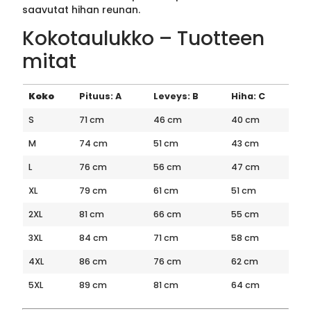
saavutat hihan reunan.
Kokotaulukko – Tuotteen
mitat
Koko
Pituus: A
Leveys: B
Hiha: C
S
71 cm
46 cm
40 cm
M
74 cm
51 cm
43 cm
L
76 cm
56 cm
47 cm
XL
79 cm
61 cm
51 cm
2XL
81 cm
66 cm
55 cm
3XL
84 cm
71 cm
58 cm
4XL
86 cm
76 cm
62 cm
5XL
89 cm
81 cm
64 cm