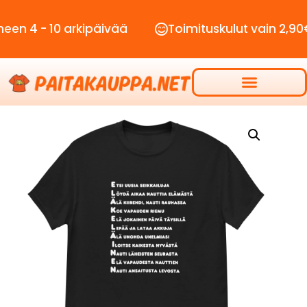
 10 arkipäivää
Toimituskulut vain 2,90€