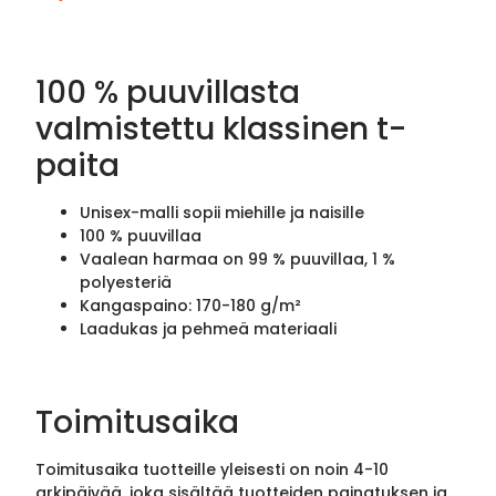
100 % puuvillasta
valmistettu klassinen t-
paita
Unisex-malli sopii miehille ja naisille
100 % puuvillaa
Vaalean harmaa on 99 % puuvillaa, 1 %
polyesteriä
Kangaspaino: 170-180 g/m²
Laadukas ja pehmeä materiaali
Toimitusaika
Toimitusaika tuotteille yleisesti on noin 4-10
arkipäivää, joka sisältää tuotteiden painatuksen ja