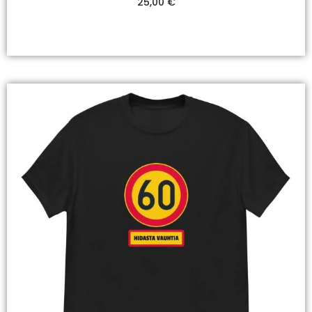
25,00
€
Valitse Vaihtoehdoista