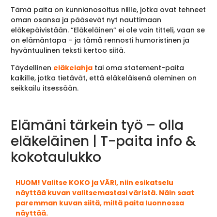
Tämä paita on kunnianosoitus niille, jotka ovat tehneet
oman osansa ja pääsevät nyt nauttimaan
eläkepäivistään. ”Eläkeläinen” ei ole vain titteli, vaan se
on elämäntapa – ja tämä rennosti humoristinen ja
hyväntuulinen teksti kertoo siitä.
Täydellinen
eläkelahja
tai oma statement-paita
kaikille, jotka tietävät, että eläkeläisenä oleminen on
seikkailu itsessään.
Elämäni tärkein työ – olla
eläkeläinen | T-paita info &
kokotaulukko
HUOM! Valitse KOKO ja VÄRI, niin esikatselu
näyttää kuvan valitsemastasi väristä. Näin saat
paremman kuvan siitä, miltä paita luonnossa
näyttää.