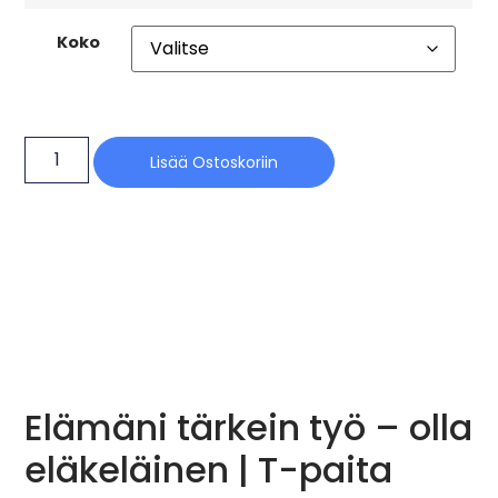
Koko
Lisää Ostoskoriin
Elämäni tärkein työ – olla
eläkeläinen | T-paita