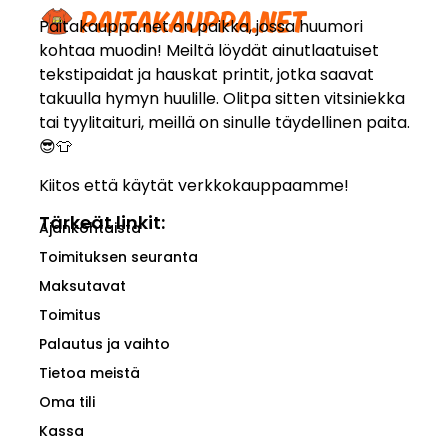
Paitakauppa.net on paikka, jossa huumori
kohtaa muodin! Meiltä löydät ainutlaatuiset
tekstipaidat ja hauskat printit, jotka saavat
takuulla hymyn huulille. Olitpa sitten vitsiniekka
tai tyylitaituri, meillä on sinulle täydellinen paita.
😎👕
Kiitos että käytät verkkokauppaamme!
Tärkeät linkit:
Ajankohtaista
Toimituksen seuranta
Maksutavat
Toimitus
Palautus ja vaihto
Tietoa meistä
Oma tili
Kassa