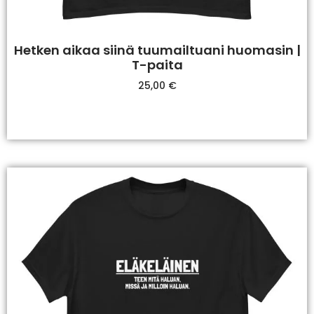
Hetken aikaa siinä tuumailtuani huomasin |
T-paita
25,00
€
Valitse Vaihtoehdoista