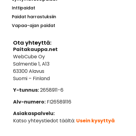
Inttipaidat
Paidat harrastuksiin
Vapaa-ajan paidat
Ota yhteyttä:
Paitakauppa.net
WebCube Oy
Salmentie 1, A13
63300 Alavus
Suomi – Finland
Y-tunnus:
2658911-6
Alv-numero:
FI26589116
Asiakaspalvelu:
Katso yhteystiedot täältä:
Usein kysyttyä