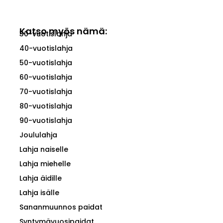
Katso myös nämä:
30-vuotislahja
40-vuotislahja
50-vuotislahja
60-vuotislahja
70-vuotislahja
80-vuotislahja
90-vuotislahja
Joululahja
Lahja naiselle
Lahja miehelle
Lahja äidille
Lahja isälle
Sananmuunnos paidat
Syntymävuosipaidat