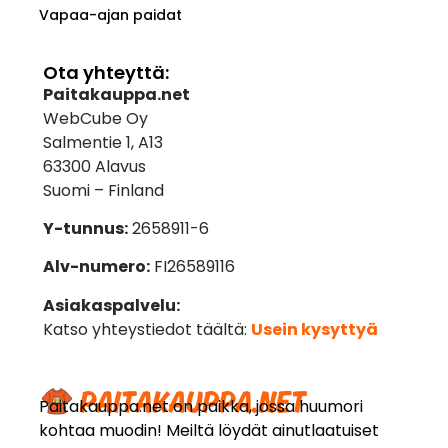
Vapaa-ajan paidat
Ota yhteyttä:
Paitakauppa.net
WebCube Oy
Salmentie 1, A13
63300 Alavus
Suomi – Finland
Y-tunnus:
2658911-6
Alv-numero:
FI26589116
Asiakaspalvelu:
Katso yhteystiedot täältä:
Usein kysyttyä
Paitakauppa.net on paikka, jossa huumori
kohtaa muodin! Meiltä löydät ainutlaatuiset