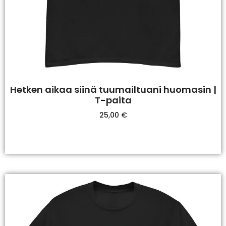
Hetken aikaa siinä tuumailtuani huomasin |
T-paita
25,00
€
Valitse Vaihtoehdoista