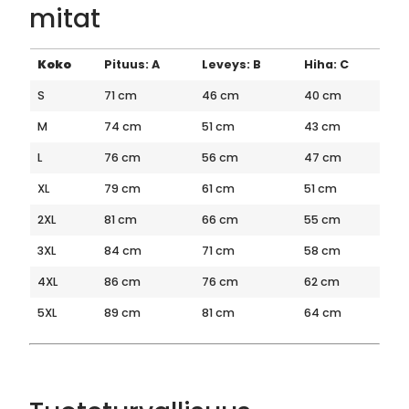
mitat
Koko
Pituus: A
Leveys: B
Hiha: C
S
71 cm
46 cm
40 cm
M
74 cm
51 cm
43 cm
L
76 cm
56 cm
47 cm
XL
79 cm
61 cm
51 cm
2XL
81 cm
66 cm
55 cm
3XL
84 cm
71 cm
58 cm
4XL
86 cm
76 cm
62 cm
5XL
89 cm
81 cm
64 cm