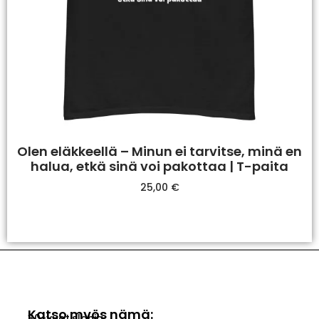
Olen eläkkeellä – Minun ei tarvitse, minä en
halua, etkä sinä voi pakottaa | T-paita
25,00
€
Valitse Vaihtoehdoista
Katso myös nämä:
30-vuotislahja