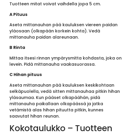
Tuotteen mitat voivat vaihdella jopa 5 cm.
A Pituus
Aseta mittanauhan pää kauluksen viereen paidan
yläosaan (olkapään korkein kohta). Vedä
mittanauha paidan alareunaan.
B Rinta
Mittaa itsesi rinnan ympärysmitta kohdasta, joka on
levein. Pidä mittanauha vaakasuorassa.
C Hihan pituus
Aseta mittanauhan pää kauluksen keskikohtaan
selkäpuolella, vedä sitten mittanauhaa pitkin hihan
yläsaumaa. Kun pääset olkapäähän, pidä
mittanauha paikallaan olkapäässä ja jatka
vetämistä alas hihan pituutta pitkin, kunnes
saavutat hihan reunan.
Kokotaulukko – Tuotteen