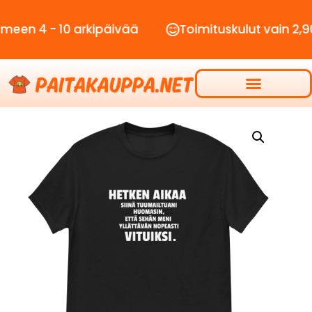
- 10 arkipäivää
Toimituskulut vain 2,90€