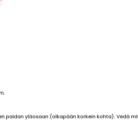
m.
en paidan yläosaan (olkapään korkein kohta). Vedä m