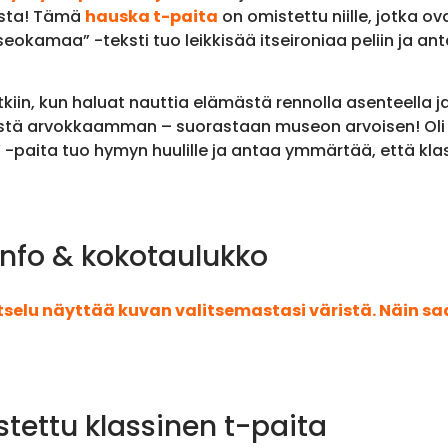
ista! Tämä
hauska t-paita
on omistettu niille, jotka ov
kamaa” -teksti tuo leikkisää itseironiaa peliin ja anta
tkiin, kun haluat nauttia elämästä rennolla asenteella 
istä arvokkaamman – suorastaan museon arvoisen! Oli k
 -paita tuo hymyn huulille ja antaa ymmärtää, että kla
nfo & kokotaulukko
atselu näyttää kuvan valitsemastasi väristä. Näin s
stettu klassinen t-paita