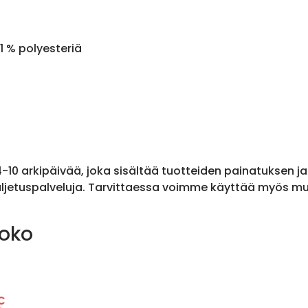
1 % polyesteriä
 4-10 arkipäivää, joka sisältää tuotteiden painatuksen j
ljetuspalveluja. Tarvittaessa voimme käyttää myös muit
koko