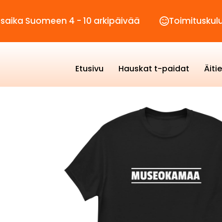
omeen 4 - 10 arkipäivää
Toimituskulut vain 2
Etusivu
Hauskat t-paidat
Äiti