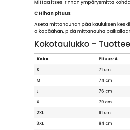
Mittaa itsesi rinnan ympärysmitta kohda
C Hihan pituus
Aseta mittanauhan pää kauluksen keskik
olkapäähän, pidä mittanauha paikallaan 
Kokotaulukko – Tuottee
Koko
Pituus: A
S
71 cm
M
74 cm
L
76 cm
XL
79 cm
2XL
81 cm
3XL
84 cm