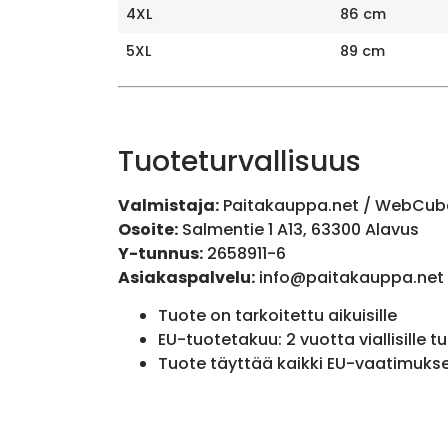
4XL
86 cm
5XL
89 cm
Tuoteturvallisuus
Valmistaja:
Paitakauppa.net / WebCub
Osoite:
Salmentie 1 A13, 63300 Alavus
Y-tunnus:
2658911-6
Asiakaspalvelu:
info@paitakauppa.net
Tuote on tarkoitettu aikuisille
EU-tuotetakuu: 2 vuotta viallisille tu
Tuote täyttää kaikki EU-vaatimuks