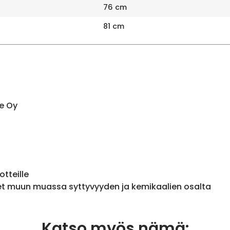
76 cm
81 cm
e Oy
otteille
et muun muassa syttyvyyden ja kemikaalien osalta
Katso myös nämä: