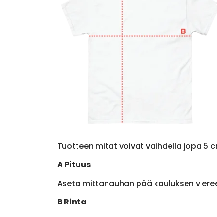
Tuotteen mitat voivat vaihdella jopa 5 c
A Pituus
Aseta mittanauhan pää kauluksen viere
B Rinta