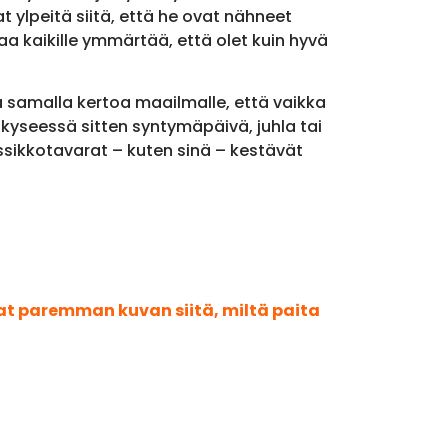
at ylpeitä siitä, että he ovat nähneet
a kaikille ymmärtää, että olet kuin hyvä
ja samalla kertoa maailmalle, että vaikka
yseessä sitten syntymäpäivä, juhla tai
ssikkotavarat – kuten sinä – kestävät
aat paremman kuvan siitä, miltä paita