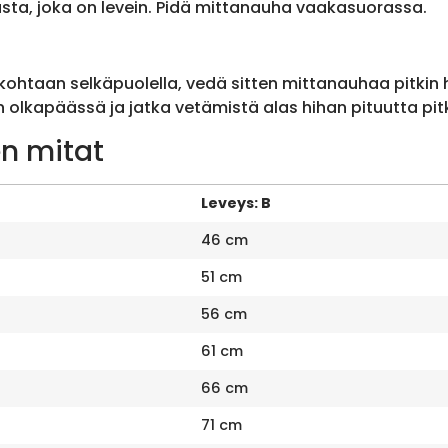
sta, joka on levein. Pidä mittanauha vaakasuorassa.
ohtaan selkäpuolella, vedä sitten mittanauhaa pitkin
olkapäässä ja jatka vetämistä alas hihan pituutta pit
n mitat
Leveys: B
46 cm
51 cm
56 cm
61 cm
66 cm
71 cm