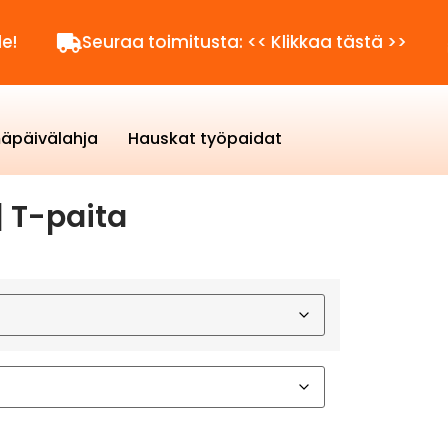
Seuraa toimitusta: << Klikkaa tästä >>
Kysytt
äpäivälahja
Hauskat työpaidat
 T-paita