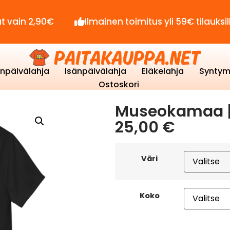
,90€
Ilmainen toimitus yli 59€ tilauksille!
enpäivälahja
Isänpäivälahja
Eläkelahja
Syntym
Ostoskori
Museokamaa |
25,00
€
Väri
Koko