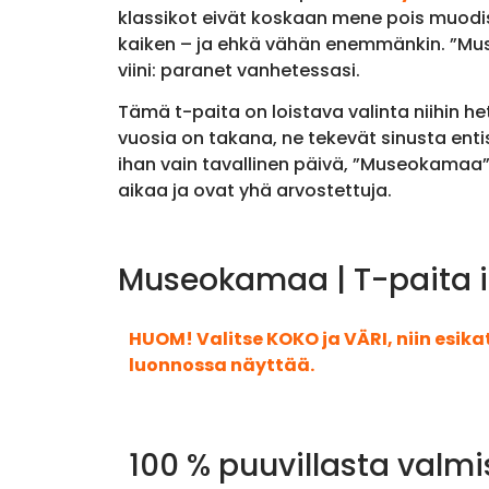
klassikot eivät koskaan mene pois muod
kaiken – ja ehkä vähän enemmänkin. ”Museo
viini: paranet vanhetessasi.
Tämä t-paita on loistava valinta niihin he
vuosia on takana, ne tekevät sinusta ent
ihan vain tavallinen päivä, ”Museokamaa”
aikaa ja ovat yhä arvostettuja.
Museokamaa | T-paita i
HUOM! Valitse KOKO ja VÄRI, niin esik
luonnossa näyttää.
100 % puuvillasta valmi