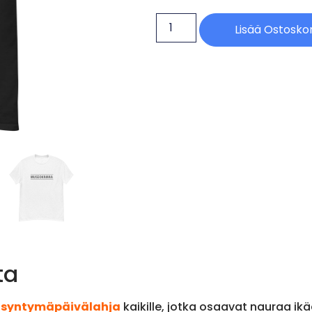
Lisää Ostoskor
ta
n syntymäpäivälahja
kaikille, jotka osaavat nauraa ikä