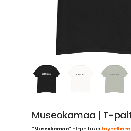
Museokamaa | T-pai
”Museokamaa”
-t-paita on
täydelline