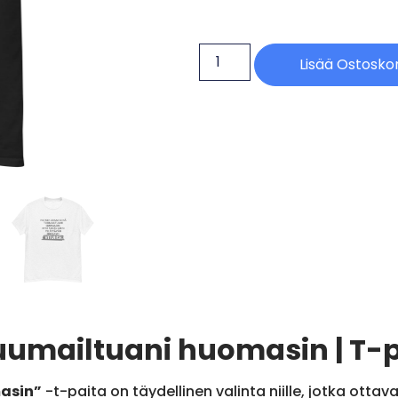
Lisää Ostoskor
tuumailtuani huomasin | T-
masin”
-t-paita on täydellinen valinta niille, jotka otta