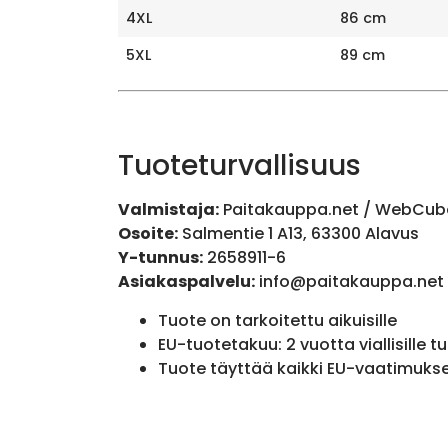
4XL
86 cm
5XL
89 cm
Tuoteturvallisuus
Valmistaja:
Paitakauppa.net / WebCub
Osoite:
Salmentie 1 A13, 63300 Alavus
Y-tunnus:
2658911-6
Asiakaspalvelu:
info@paitakauppa.net
Tuote on tarkoitettu aikuisille
EU-tuotetakuu: 2 vuotta viallisille tu
Tuote täyttää kaikki EU-vaatimuks