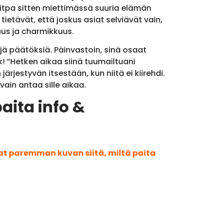
olitpa sitten miettimässä suuria elämän
tietävät, että joskus asiat selviävät vain,
uus ja charmikkuus.
yjä päätöksiä. Päinvastoin, sinä osaat
k! ”Hetken aikaa siinä tuumailtuani
rjestyvän itsestään, kun niitä ei kiirehdi.
vain antaa sille aikaa.
aita info &
aat paremman kuvan siitä, miltä paita