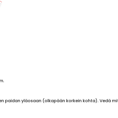
m.
en paidan yläosaan (olkapään korkein kohta). Vedä m