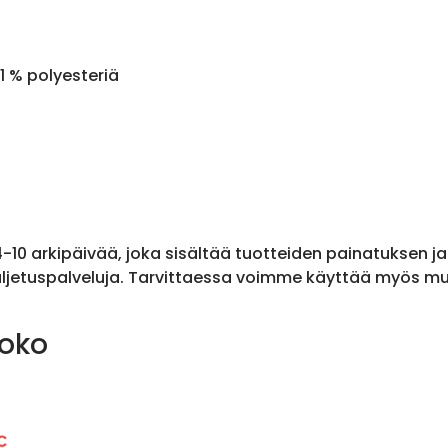
1 % polyesteriä
 4-10 arkipäivää, joka sisältää tuotteiden painatuksen j
ljetuspalveluja. Tarvittaessa voimme käyttää myös muit
koko