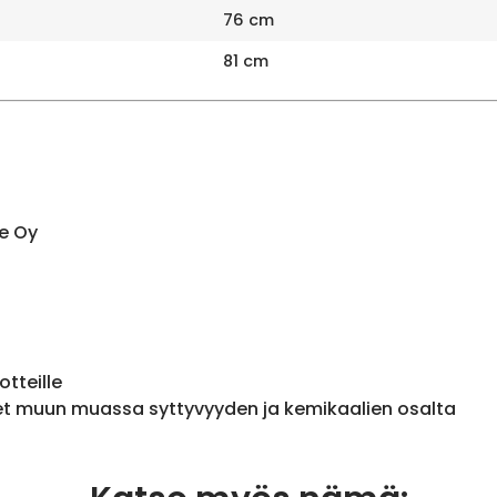
76 cm
81 cm
e Oy
otteille
et muun muassa syttyvyyden ja kemikaalien osalta