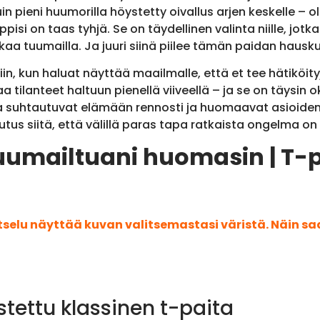
in pieni huumorilla höystetty oivallus arjen keskelle – 
si on taas tyhjä. Se on täydellinen valinta niille, jotka 
ikaa tuumailla. Ja juuri siinä piilee tämän paidan hausk
iin, kun haluat näyttää maailmalle, että et tee hätiköit
tilanteet haltuun pienellä viiveellä – ja se on täysin o
tka suhtautuvat elämään rennosti ja huomaavat asioiden jä
tus siitä, että välillä paras tapa ratkaista ongelma on 
uumailtuani huomasin | T-p
atselu näyttää kuvan valitsemastasi väristä. Näin s
stettu klassinen t-paita