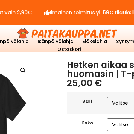
2,90€
Ilmainen toimitus yli 59€ tilauksille!
enpäivälahja
Isänpäivälahja
Eläkelahja
Syntym
Ostoskori
Hetken aikaa s
huomasin | T-
25,00
€
Väri
Koko