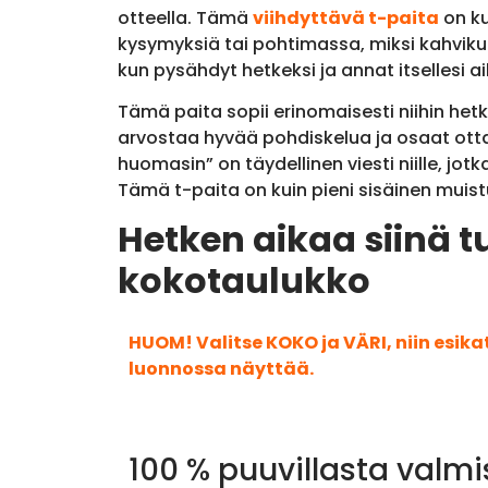
otteella. Tämä
viihdyttävä t-paita
on ku
kysymyksiä tai pohtimassa, miksi kahvikuppi
kun pysähdyt hetkeksi ja annat itsellesi a
Tämä paita sopii erinomaisesti niihin hetk
arvostaa hyvää pohdiskelua ja osaat ottaa 
huomasin” on täydellinen viesti niille, jo
Tämä t-paita on kuin pieni sisäinen muistu
Hetken aikaa siinä t
kokotaulukko
HUOM! Valitse KOKO ja VÄRI, niin esik
luonnossa näyttää.
100 % puuvillasta valmi