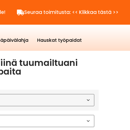
Seuraa toimitusta: << Klikkaa tästä >>
Kysy
äpäivälahja
Hauskat työpaidat
iinä tuumailtuani
paita