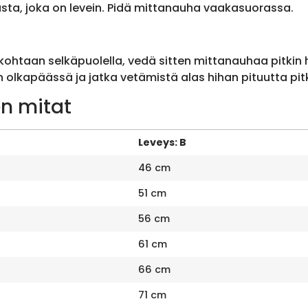
sta, joka on levein. Pidä mittanauha vaakasuorassa.
ohtaan selkäpuolella, vedä sitten mittanauhaa pitkin
olkapäässä ja jatka vetämistä alas hihan pituutta pit
n mitat
Leveys: B
46 cm
51 cm
56 cm
61 cm
66 cm
71 cm