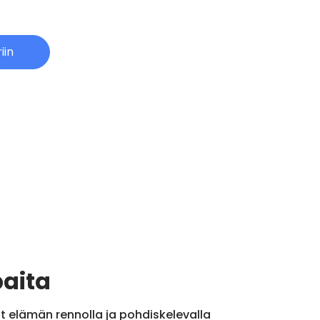
iin
paita
vat elämän rennolla ja pohdiskelevalla