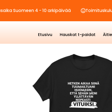
uomeen 4 - 10 arkipäivää
Toimituskulut vain 
Etusivu
Hauskat t-paidat
Äiti