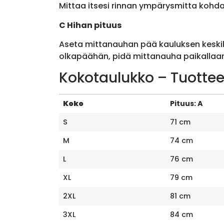
Mittaa itsesi rinnan ympärysmitta kohda
C Hihan pituus
Aseta mittanauhan pää kauluksen keskik
olkapäähän, pidä mittanauha paikallaan 
Kokotaulukko – Tuottee
Koko
Pituus: A
S
71 cm
M
74 cm
L
76 cm
XL
79 cm
2XL
81 cm
3XL
84 cm