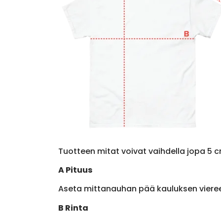
Tuotteen mitat voivat vaihdella jopa 5 c
A Pituus
Aseta mittanauhan pää kauluksen viere
B Rinta