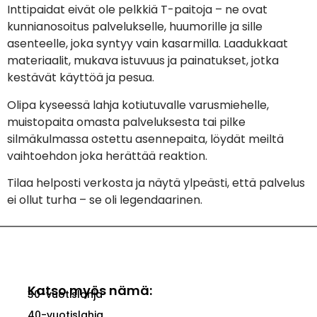
Inttipaidat eivät ole pelkkiä T-paitoja – ne ovat
kunnianosoitus palvelukselle, huumorille ja sille
asenteelle, joka syntyy vain kasarmilla. Laadukkaat
materiaalit, mukava istuvuus ja painatukset, jotka
kestävät käyttöä ja pesua.
Olipa kyseessä lahja kotiutuvalle varusmiehelle,
muistopaita omasta palveluksesta tai pilke
silmäkulmassa ostettu asennepaita, löydät meiltä
vaihtoehdon joka herättää reaktion.
Tilaa helposti verkosta ja näytä ylpeästi, että palvelus
ei ollut turha – se oli legendaarinen.
Katso myös nämä:
30-vuotislahja
40-vuotislahja