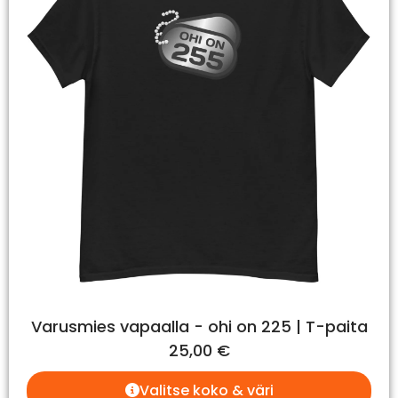
Varusmies vapaalla - ohi on 225 | T-paita
25,00
€
Valitse koko & väri