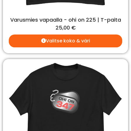
Varusmies vapaalla - ohi on 225 | T-paita
25,00
€
Valitse koko & väri