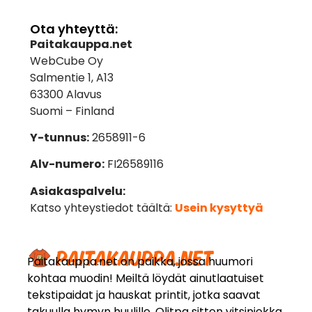
Ota yhteyttä:
Paitakauppa.net
WebCube Oy
Salmentie 1, A13
63300 Alavus
Suomi – Finland
Y-tunnus:
2658911-6
Alv-numero:
FI26589116
Asiakaspalvelu:
Katso yhteystiedot täältä:
Usein kysyttyä
Paitakauppa.net on paikka, jossa huumori
kohtaa muodin! Meiltä löydät ainutlaatuiset
tekstipaidat ja hauskat printit, jotka saavat
takuulla hymyn huulille. Olitpa sitten vitsiniekka