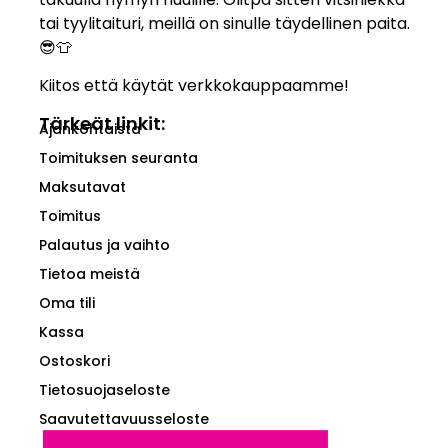
tai tyylitaituri, meillä on sinulle täydellinen paita.
😎👕
Kiitos että käytät verkkokauppaamme!
Tärkeät linkit:
Ajankohtaista
Toimituksen seuranta
Maksutavat
Toimitus
Palautus ja vaihto
Tietoa meistä
Oma tili
Kassa
Ostoskori
Tietosuojaseloste
Saavutettavuusseloste