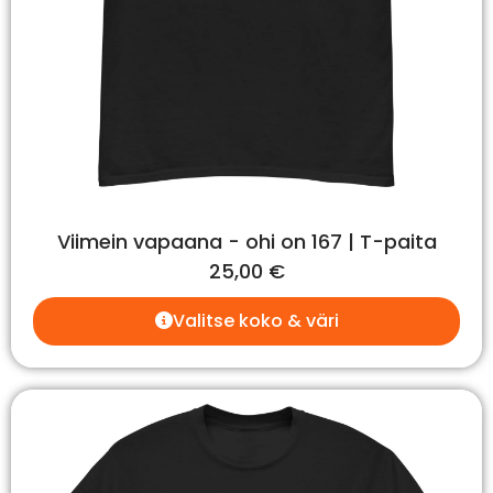
Viimein vapaana - ohi on 167 | T-paita
25,00
€
Valitse koko & väri