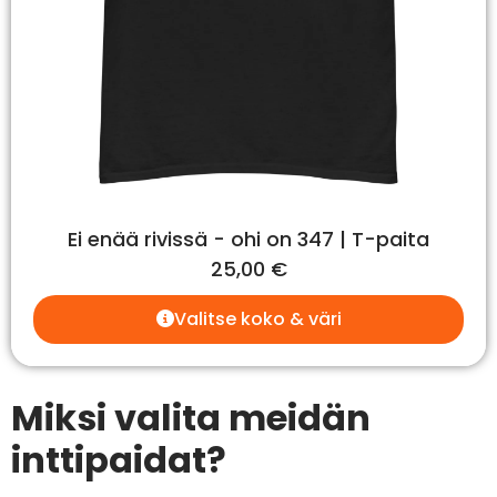
Ei enää rivissä - ohi on 347 | T-paita
25,00
€
Valitse koko & väri
Miksi valita meidän
inttipaidat?