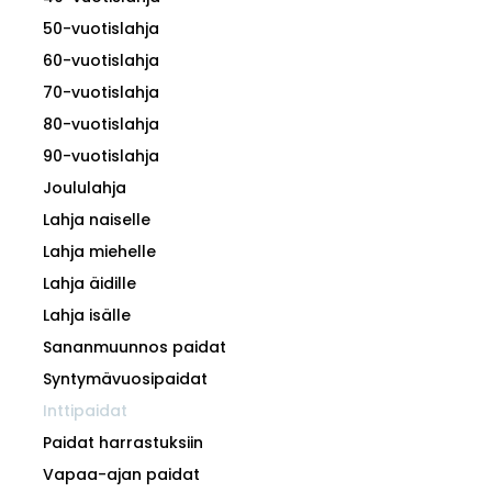
50-vuotislahja
60-vuotislahja
70-vuotislahja
80-vuotislahja
90-vuotislahja
Joululahja
Lahja naiselle
Lahja miehelle
Lahja äidille
Lahja isälle
Sananmuunnos paidat
Syntymävuosipaidat
Inttipaidat
Paidat harrastuksiin
Vapaa-ajan paidat