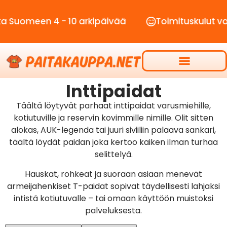
omeen 4 - 10 arkipäivää
Toimituskulut vain 2
Inttipaidat
Täältä löytyvät parhaat inttipaidat varusmiehille,
kotiutuville ja reservin kovimmille nimille. Olit sitten
alokas, AUK-legenda tai juuri siviiliin palaava sankari,
täältä löydät paidan joka kertoo kaiken ilman turhaa
selittelyä.
Hauskat, rohkeat ja suoraan asiaan menevät
armeijahenkiset T-paidat sopivat täydellisesti lahjaksi
intistä kotiutuvalle – tai omaan käyttöön muistoksi
palveluksesta.