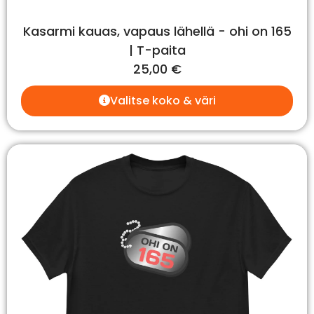
Kasarmi kauas, vapaus lähellä - ohi on 165
| T-paita
25,00
€
Valitse koko & väri