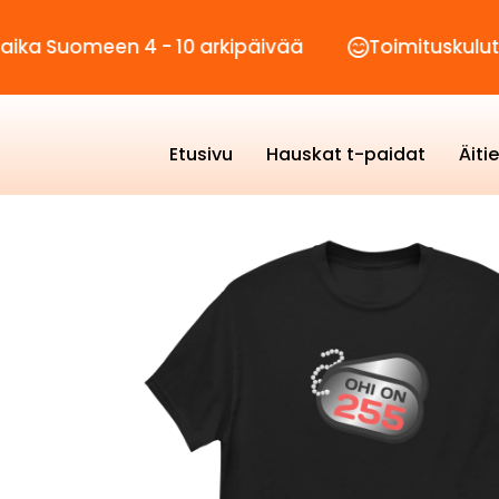
een 4 - 10 arkipäivää
Toimituskulut vain 2,9
Etusivu
Hauskat t-paidat
Äiti