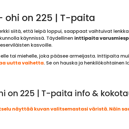
 ohi on 225 | T-paita
kki siitä, että leipä loppui, saappaat vaihtuivat lenkka
ä kunnolla käynnissä. Täydellinen
inttipaita varusmies
eserviläisten kasvoille.
elle tai miehelle, joka pääsee armeijasta. Inttipaita mu
aa uutta vaihetta
. Se on hauska ja henkilökohtainen l
i on 225 | T-paita info & kokot
atselu näyttää kuvan valitsemastasi väristä. Näin s