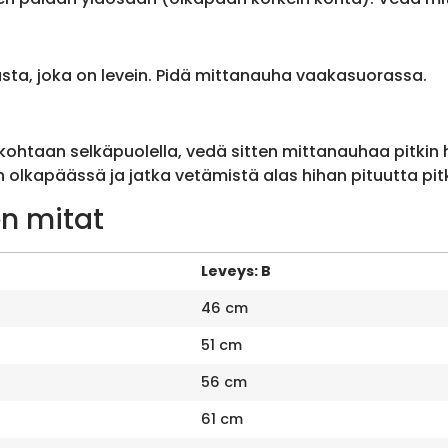
sta, joka on levein. Pidä mittanauha vaakasuorassa.
ohtaan selkäpuolella, vedä sitten mittanauhaa pitkin
olkapäässä ja jatka vetämistä alas hihan pituutta pit
n mitat
Leveys: B
46 cm
51 cm
56 cm
61 cm