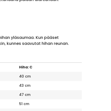
 hihan yläsaumaa. Kun pääset
kin, kunnes saavutat hihan reunan.
Hiha: C
40 cm
43 cm
47 cm
51 cm