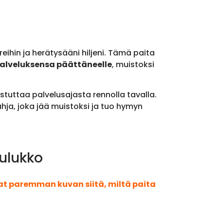
reihin ja herätysääni hiljeni. Tämä paita
palveluksensa päättäneelle
, muistoksi
istuttaa palvelusajasta rennolla tavalla.
ahja, joka jää muistoksi ja tuo hymyn
aulukko
aat paremman kuvan siitä, miltä paita