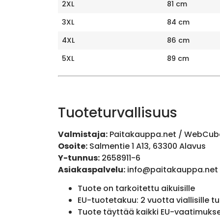
2XL
81 cm
3XL
84 cm
4XL
86 cm
5XL
89 cm
Tuoteturvallisuus
Valmistaja:
Paitakauppa.net / WebCub
Osoite:
Salmentie 1 A13, 63300 Alavus
Y-tunnus:
2658911-6
Asiakaspalvelu:
info@paitakauppa.net
Tuote on tarkoitettu aikuisille
EU-tuotetakuu: 2 vuotta viallisille tu
Tuote täyttää kaikki EU-vaatimuks