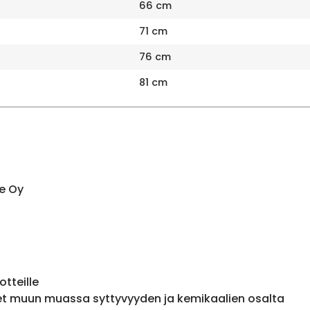
66 cm
71 cm
76 cm
81 cm
e Oy
otteille
et muun muassa syttyvyyden ja kemikaalien osalta