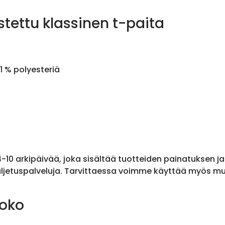
stettu klassinen t-paita
1 % polyesteriä
 4-10 arkipäivää, joka sisältää tuotteiden painatuksen j
ljetuspalveluja. Tarvittaessa voimme käyttää myös muit
koko