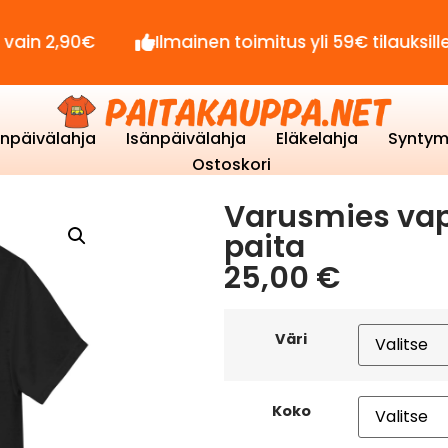
0€
Ilmainen toimitus yli 59€ tilauksille!
S
enpäivälahja
Isänpäivälahja
Eläkelahja
Syntym
Ostoskori
Varusmies vapa
paita
25,00
€
Väri
Koko