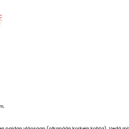
m.
en paidan yläosaan (olkapään korkein kohta). Vedä m