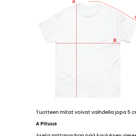
Tuotteen mitat voivat vaihdella jopa 5 c
A Pituus
Aseta mittanauhan pää kauluksen viere