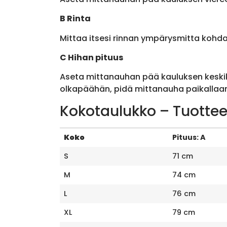
B Rinta
Mittaa itsesi rinnan ympärysmitta kohda
C Hihan pituus
Aseta mittanauhan pää kauluksen keskik
olkapäähän, pidä mittanauha paikallaan 
Kokotaulukko – Tuottee
Koko
Pituus: A
S
71 cm
M
74 cm
L
76 cm
XL
79 cm