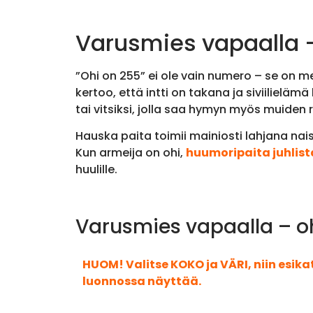
Varusmies vapaalla –
”Ohi on 255” ei ole vain numero – se on mer
kertoo, että intti on takana ja siviilieläm
tai vitsiksi, jolla saa hymyn myös muiden r
Hauska paita toimii mainiosti lahjana nais
Kun armeija on ohi,
huumoripaita juhlist
huulille.
Varusmies vapaalla – oh
HUOM! Valitse KOKO ja VÄRI, niin esik
luonnossa näyttää.