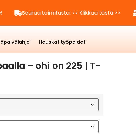
euraa toimitusta: << Klikkaa tästä >>
Kysyttä
äpäivälahja
Hauskat työpaidat
alla – ohi on 225 | T-