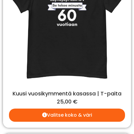
Kuusi vuosikymmentä kasassa | T-paita
25,00
€
Valitse koko & väri