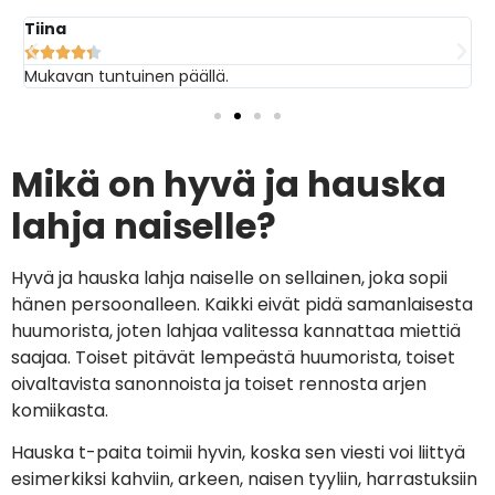
Tiina
I





Mukavan tuntuinen päällä.
O
Mikä on hyvä ja hauska
lahja naiselle?
Hyvä ja hauska lahja naiselle on sellainen, joka sopii
hänen persoonalleen. Kaikki eivät pidä samanlaisesta
huumorista, joten lahjaa valitessa kannattaa miettiä
saajaa. Toiset pitävät lempeästä huumorista, toiset
oivaltavista sanonnoista ja toiset rennosta arjen
komiikasta.
Hauska t-paita toimii hyvin, koska sen viesti voi liittyä
esimerkiksi kahviin, arkeen, naisen tyyliin, harrastuksiin