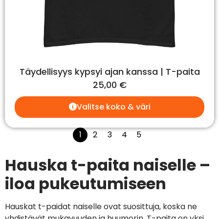
Täydellisyys kypsyi ajan kanssa | T-paita
25,00
€
Valitse koko & väri
1
2
3
4
5
Hauska t-paita naiselle –
iloa pukeutumiseen
Hauskat t-paidat naiselle ovat suosittuja, koska ne
yhdistävät mukavuuden ja huumorin. T-paita on yksi