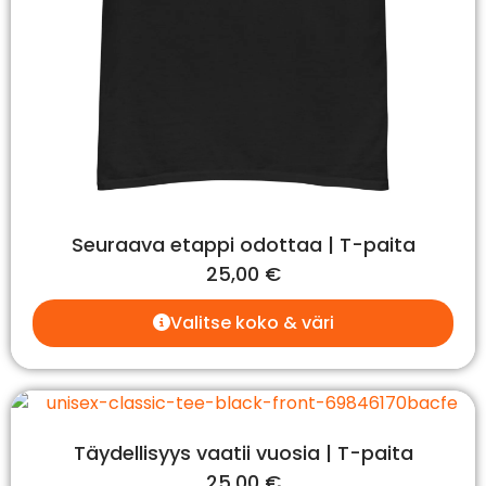
Seuraava etappi odottaa | T-paita
25,00
€
Valitse koko & väri
Täydellisyys vaatii vuosia | T-paita
25,00
€