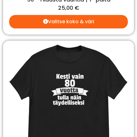
25,00
€
Valitse koko & väri