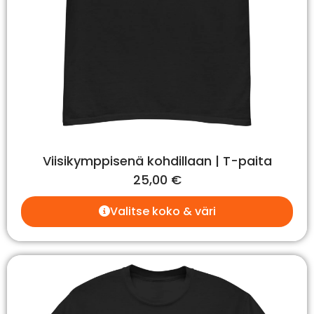
Viisikymppisenä kohdillaan | T-paita
25,00
€
Valitse koko & väri