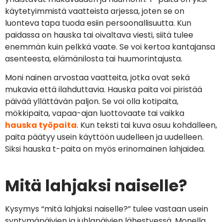
käytetyimmistä vaatteista arjessa, joten se on
luonteva tapa tuoda esiin persoonallisuutta. Kun
paidassa on hauska tai oivaltava viesti, siitä tulee
enemmän kuin pelkkä vaate. Se voi kertoa kantajansa
asenteesta, elämänilosta tai huumorintajusta.
Moni nainen arvostaa vaatteita, jotka ovat sekä
mukavia että ilahduttavia. Hauska paita voi piristää
päivää yllättävän paljon. Se voi olla kotipaita,
mökkipaita, vapaa-ajan luottovaate tai vaikka
hauska työpaita
. Kun teksti tai kuva osuu kohdalleen,
paita päätyy usein käyttöön uudelleen ja uudelleen.
Siksi hauska t-paita on myös erinomainen lahjaidea.
Mitä lahjaksi naiselle?
Kysymys “mitä lahjaksi naiselle?” tulee vastaan usein
syntymäpäivien ja juhlapäivien lähestyessä. Monella