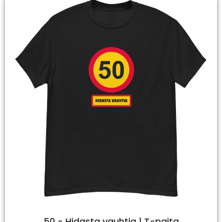
50 - Hidasta vauhtia | T-paita