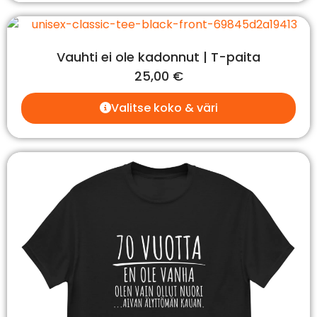
Vauhti ei ole kadonnut | T-paita
25,00
€
Valitse koko & väri