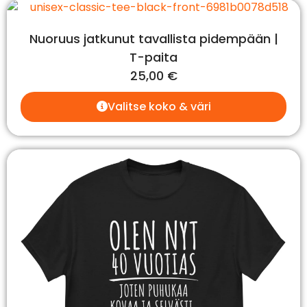
Nuoruus jatkunut tavallista pidempään |
T-paita
25,00
€
Valitse koko & väri