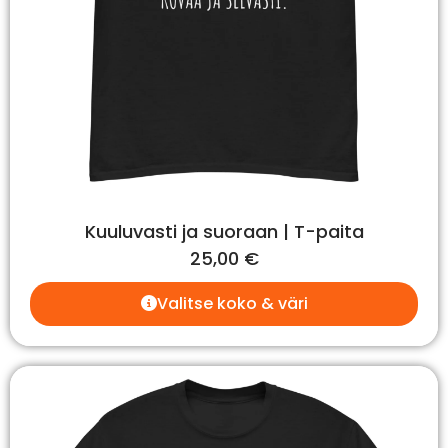
Kuuluvasti ja suoraan | T-paita
25,00
€
Valitse koko & väri