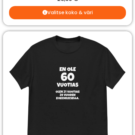
Valitse koko & väri