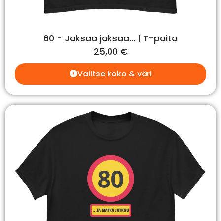
60 - Jaksaa jaksaa... | T-paita
25,00
€
Valitse koko & väri