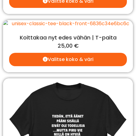
Valitse koko & väri
Koittakaa nyt edes vähän | T-paita
25,00
€
Valitse koko & väri