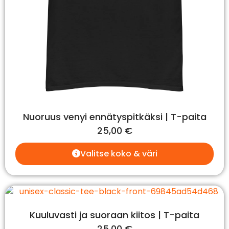
Nuoruus venyi ennätyspitkäksi | T-paita
25,00
€
Valitse koko & väri
Kuuluvasti ja suoraan kiitos | T-paita
25,00
€