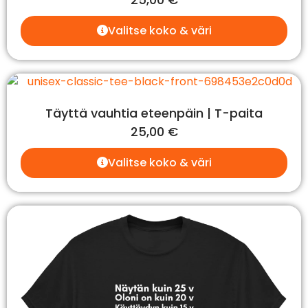
Valitse koko & väri
Täyttä vauhtia eteenpäin | T-paita
25,00
€
Valitse koko & väri