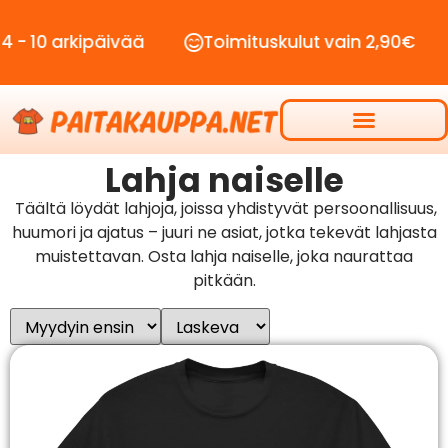
ipäivää
Toimituskulut vain 2,90€
Ilmaine
Lahja naiselle
Täältä löydät lahjoja, joissa yhdistyvät persoonallisuus,
huumori ja ajatus – juuri ne asiat, jotka tekevät lahjasta
muistettavan. Osta lahja naiselle, joka naurattaa
pitkään.