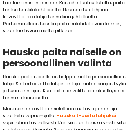
tai elämänasenteeseen. Kun aihe tuntuu tutulta, paita
tuntuu henkilökohtaiselta. Huumori tuo lahjaan
keveyttä, eikä lahja tunnu liian juhlalliselta.
Parhaimmillaan hauska paita ei ilahduta vain kerran,
vaan tuo hyvää mieltä pitkään.
Hauska paita naiselle on
persoonallinen valinta
Hauska paita naiselle on helppo mutta persoonallinen
lahja. Se kertoo, että lahjan antaja tuntee saajan tyylin
ja huumorintajun. Kun paita on valittu ajatuksella, se ei
tunnu satunnaiselta.
Moni nainen käyttää mielellään mukavia ja rentoja
vaatteita vapaa-ajalla.
Hauska t-paita lahjaksi
sopii tähän täydellisesti. Kun siinä on hauska viesti, siitä
voi tulla suosikkivaate. Se ei jää kaappiin, vaan päätyy