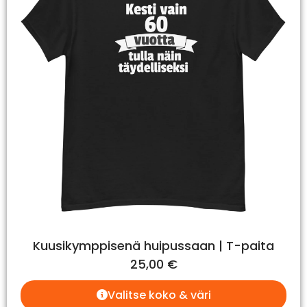
Kuusikymppisenä huipussaan | T-paita
25,00
€
Valitse koko & väri