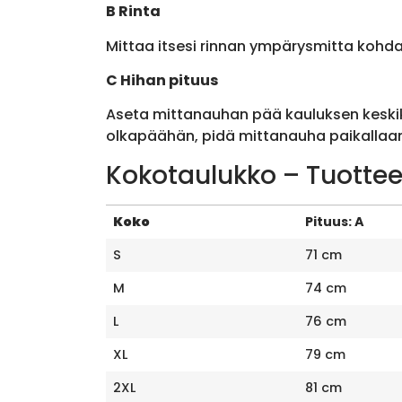
B Rinta
Mittaa itsesi rinnan ympärysmitta kohda
C Hihan pituus
Aseta mittanauhan pää kauluksen keskik
olkapäähän, pidä mittanauha paikallaan 
Kokotaulukko – Tuottee
Koko
Pituus: A
S
71 cm
M
74 cm
L
76 cm
XL
79 cm
2XL
81 cm