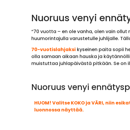
Nuoruus venyi ennäty
“70 vuotta – en ole vanha, olen vain ollut
huumorintajulla varustetulle juhlijalle. Täl
70-vuotislahjaksi
kyseinen paita sopii he
olla samaan aikaan hauska ja käytännöllin
muistuttaa juhlapäivästä pitkään. Se on il
Nuoruus venyi ennätyspi
HUOM! Valitse KOKO ja VÄRI, niin esik
luonnossa näyttää.