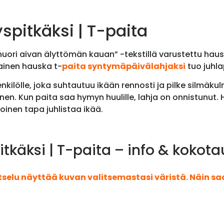
spitkäksi | T-paita
 nuori aivan älyttömän kauan” -tekstillä varustettu haus
lainen hauska t-
paita syntymäpäivälahjaksi
tuo juhl
nkilölle, joka suhtautuu ikään rennosti ja pilke silmäkulm
en. Kun paita saa hymyn huulille, lahja on onnistunut.
oinen tapa juhlistaa ikää.
tkäksi | T-paita – info & kokota
atselu näyttää kuvan valitsemastasi väristä. Näin s