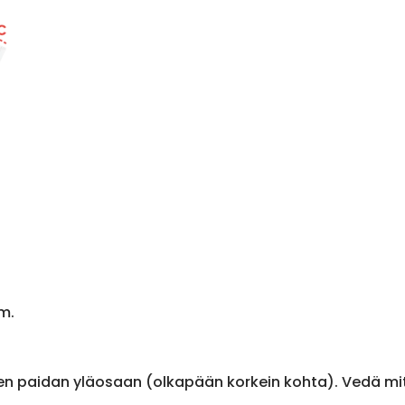
m.
en paidan yläosaan (olkapään korkein kohta). Vedä m