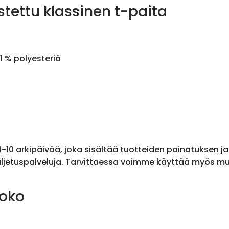
stettu klassinen t-paita
1 % polyesteriä
 4-10 arkipäivää, joka sisältää tuotteiden painatuksen j
ljetuspalveluja. Tarvittaessa voimme käyttää myös muit
koko