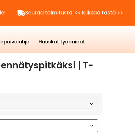
Seuraa toimitusta: << Klikkaa tästä >>
Kysytt
äpäivälahja
Hauskat työpaidat
ennätyspitkäksi | T-