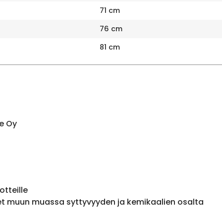
71 cm
76 cm
81 cm
e Oy
otteille
et muun muassa syttyvyyden ja kemikaalien osalta