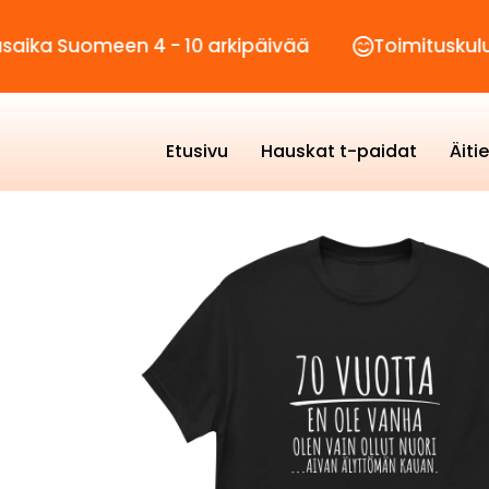
omeen 4 - 10 arkipäivää
Toimituskulut vain 2,
Etusivu
Hauskat t-paidat
Äiti