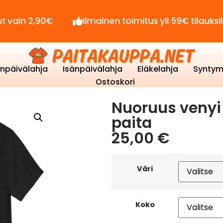
90€
Ilmainen toimitus yli 59€ tilauksille!
enpäivälahja
Isänpäivälahja
Eläkelahja
Syntym
Ostoskori
Nuoruus venyi 
paita
25,00
€
Väri
Koko