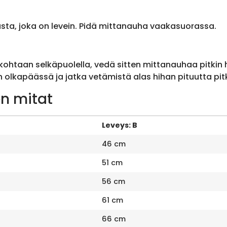
sta, joka on levein. Pidä mittanauha vaakasuorassa.
ohtaan selkäpuolella, vedä sitten mittanauhaa pitkin
olkapäässä ja jatka vetämistä alas hihan pituutta pit
n mitat
Leveys: B
46 cm
51 cm
56 cm
61 cm
66 cm