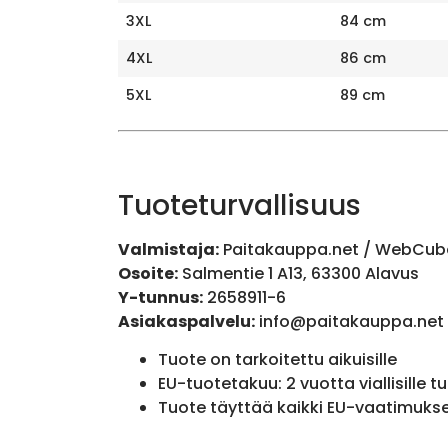
3XL
84 cm
4XL
86 cm
5XL
89 cm
Tuoteturvallisuus
Valmistaja:
Paitakauppa.net / WebCub
Osoite:
Salmentie 1 A13, 63300 Alavus
Y-tunnus:
2658911-6
Asiakaspalvelu:
info@paitakauppa.net
Tuote on tarkoitettu aikuisille
EU-tuotetakuu: 2 vuotta viallisille tu
Tuote täyttää kaikki EU-vaatimuks