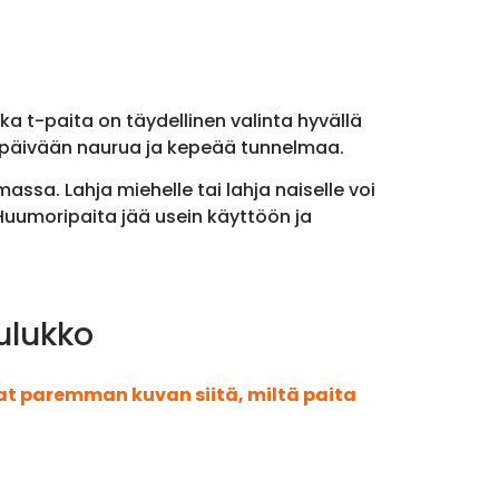
ka t-paita on täydellinen valinta hyvällä
apäivään naurua ja kepeää tunnelmaa.
assa. Lahja miehelle tai lahja naiselle voi
 Huumoripaita jää usein käyttöön ja
ulukko
aat paremman kuvan siitä, miltä paita