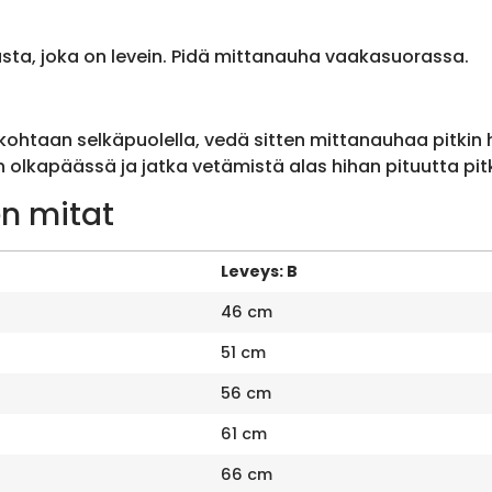
sta, joka on levein. Pidä mittanauha vaakasuorassa.
ohtaan selkäpuolella, vedä sitten mittanauhaa pitkin
olkapäässä ja jatka vetämistä alas hihan pituutta pit
n mitat
Leveys: B
46 cm
51 cm
56 cm
61 cm
66 cm