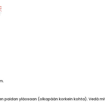
m.
en paidan yläosaan (olkapään korkein kohta). Vedä m