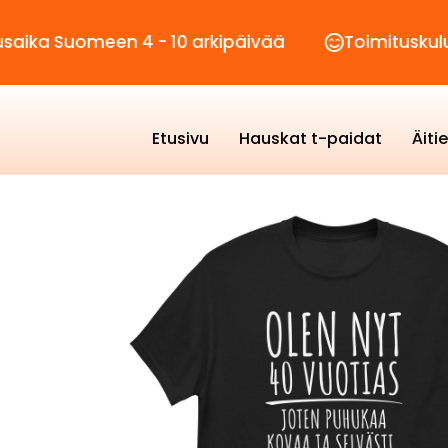
omeen 4 - 10 arkipäivää
Toimituskulut vain 2
Etusivu
Hauskat t-paidat
Äiti