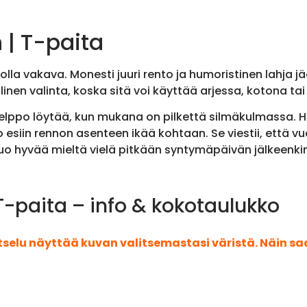
 | T-paita
la vakava. Monesti juuri rento ja humoristinen lahja jää
inen valinta, koska sitä voi käyttää arjessa, kotona tai 
helppo löytää, kun mukana on pilkettä silmäkulmassa. Hu
esiin rennon asenteen ikää kohtaan. Se viestii, että 
 tuo hyvää mieltä vielä pitkään syntymäpäivän jälkeenkin
T-paita – info & kokotaulukko
atselu näyttää kuvan valitsemastasi väristä. Näin s