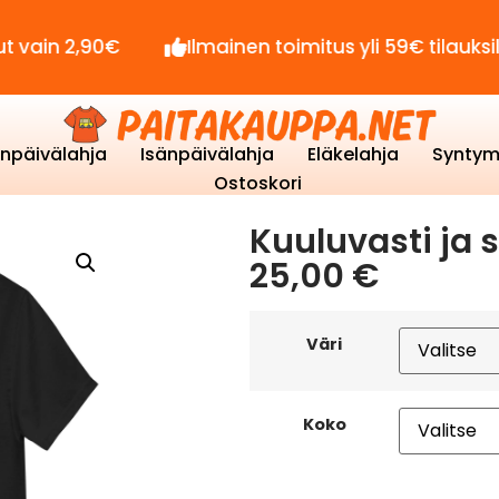
,90€
Ilmainen toimitus yli 59€ tilauksille!
enpäivälahja
Isänpäivälahja
Eläkelahja
Syntym
Ostoskori
Kuuluvasti ja 
25,00
€
Väri
Koko