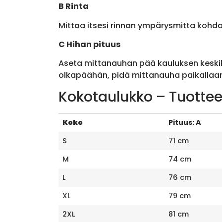
B Rinta
Mittaa itsesi rinnan ympärysmitta kohda
C Hihan pituus
Aseta mittanauhan pää kauluksen keskik
olkapäähän, pidä mittanauha paikallaan 
Kokotaulukko – Tuottee
Koko
Pituus: A
S
71 cm
M
74 cm
L
76 cm
XL
79 cm
2XL
81 cm