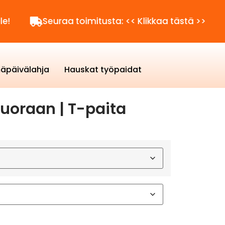
Seuraa toimitusta: << Klikkaa tästä >>
Kysytt
äpäivälahja
Hauskat työpaidat
suoraan | T-paita