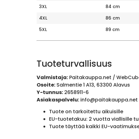
3XL
84 cm
4XL
86 cm
5XL
89 cm
Tuoteturvallisuus
Valmistaja:
Paitakauppa.net / WebCub
Osoite:
Salmentie 1 A13, 63300 Alavus
Y-tunnus:
2658911-6
Asiakaspalvelu:
info@paitakauppa.net
Tuote on tarkoitettu aikuisille
EU-tuotetakuu: 2 vuotta viallisille tu
Tuote täyttää kaikki EU-vaatimuks