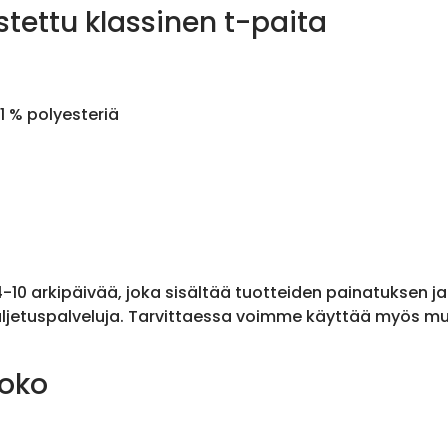
stettu klassinen t-paita
1 % polyesteriä
 4-10 arkipäivää, joka sisältää tuotteiden painatuksen j
ljetuspalveluja. Tarvittaessa voimme käyttää myös muit
koko