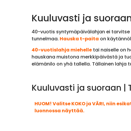
Kuuluvasti ja suoraan
40-vuotis syntymäpäivälahjan ei tarvitse ol
tunnelmaa.
Hauska t-paita
on käytännöll
40-vuotislahja miehelle
tai naiselle on 
hauskana muistona merkkipäivästä ja tuo 
elämänilo on yhä tallella. Tällainen lahja
Kuuluvasti ja suoraan | 
HUOM! Valitse KOKO ja VÄRI, niin esik
luonnossa näyttää.