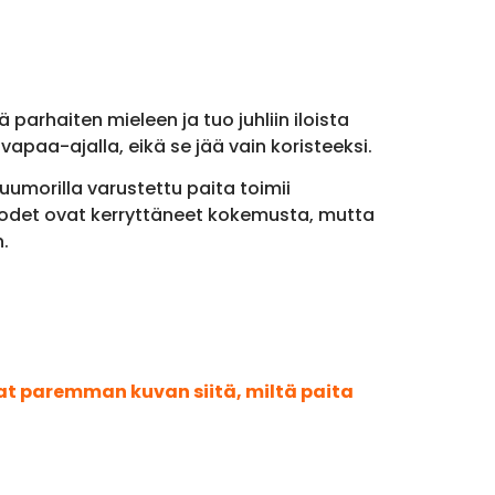
 parhaiten mieleen ja tuo juhliin iloista
vapaa-ajalla, eikä se jää vain koristeeksi.
umorilla varustettu paita toimii
vuodet ovat kerryttäneet kokemusta, mutta
.
aat paremman kuvan siitä, miltä paita