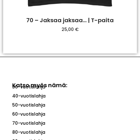
70 – Jaksaa jaksaa… | T-paita
25,00
€
Valitse Vaihtoehdoista
Katso myös nämä:
30-vuotislahja
40-vuotislahja
50-vuotislahja
60-vuotislahja
70-vuotislahja
80-vuotislahja