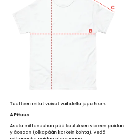
Tuotteen mitat voivat vaihdella jopa 5 cm.
A Pituus
Aseta mittanauhan pää kauluksen viereen paidan
yläosaan (olkapään korkein kohta). Vedä
mittanauha paidan alareunaan.