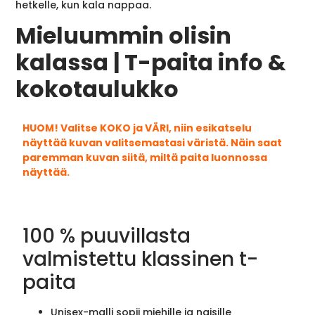
hetkelle, kun kala nappaa.
Mieluummin olisin
kalassa | T-paita info &
kokotaulukko
HUOM! Valitse KOKO ja VÄRI, niin esikatselu
näyttää kuvan valitsemastasi väristä. Näin saat
paremman kuvan siitä, miltä paita luonnossa
näyttää.
100 % puuvillasta
valmistettu klassinen t-
paita
Unisex-malli sopii miehille ja naisille