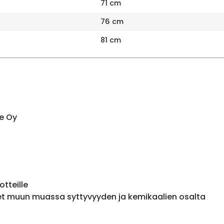
71 cm
76 cm
81 cm
e Oy
otteille
et muun muassa syttyvyyden ja kemikaalien osalta