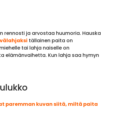
ään rennosti ja arvostaa huumoria. Hauska
välahjaksi
tällainen paita on
iehelle tai lahja naiselle on
tta elämänvaihetta. Kun lahja saa hymyn
aulukko
aat paremman kuvan siitä, miltä paita