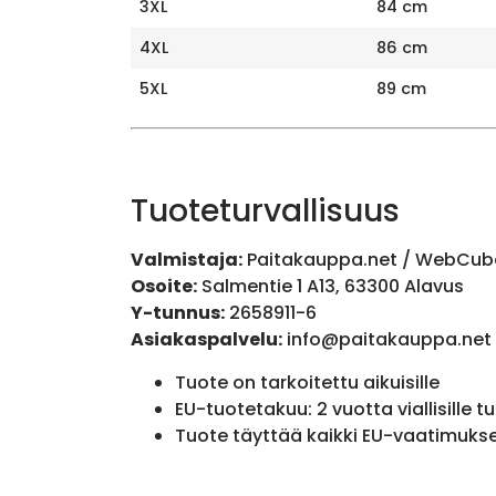
3XL
84 cm
4XL
86 cm
5XL
89 cm
Tuoteturvallisuus
Valmistaja:
Paitakauppa.net / WebCub
Osoite:
Salmentie 1 A13, 63300 Alavus
Y-tunnus:
2658911-6
Asiakaspalvelu:
info@paitakauppa.net
Tuote on tarkoitettu aikuisille
EU-tuotetakuu: 2 vuotta viallisille tu
Tuote täyttää kaikki EU-vaatimuks