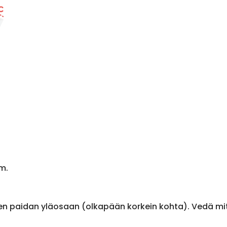
m.
en paidan yläosaan (olkapään korkein kohta). Vedä m