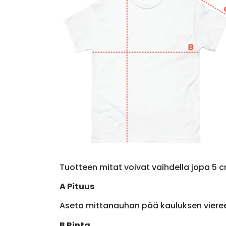
Tuotteen mitat voivat vaihdella jopa 5 c
A Pituus
Aseta mittanauhan pää kauluksen viere
B Rinta