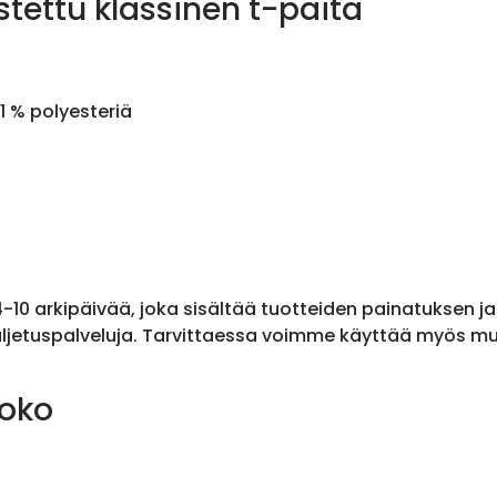
stettu klassinen t-paita
1 % polyesteriä
 4-10 arkipäivää, joka sisältää tuotteiden painatuksen j
ljetuspalveluja. Tarvittaessa voimme käyttää myös muit
koko