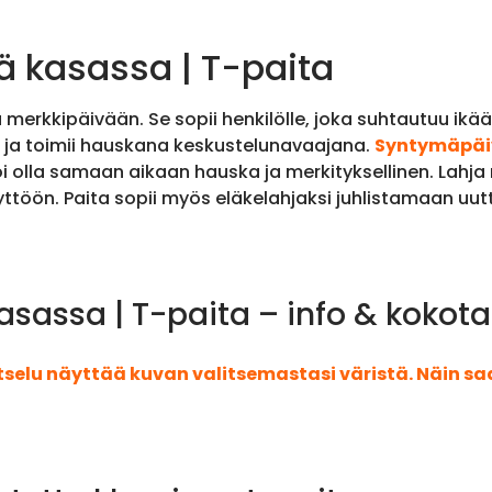
 kasassa | T-paita
a merkkipäivään. Se sopii henkilölle, joka suhtautuu ik
a ja toimii hauskana keskustelunavaajana.
Syntymäpäi
i olla samaan aikaan hauska ja merkityksellinen. Lahja m
yttöön. Paita sopii myös eläkelahjaksi juhlistamaan uu
sassa | T-paita – info & kokot
atselu näyttää kuvan valitsemastasi väristä. Näin s