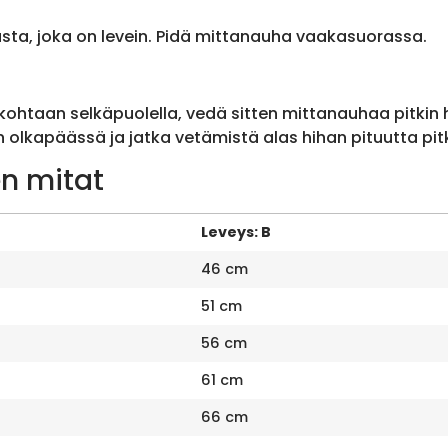
sta, joka on levein. Pidä mittanauha vaakasuorassa.
ohtaan selkäpuolella, vedä sitten mittanauhaa pitkin
olkapäässä ja jatka vetämistä alas hihan pituutta pit
n mitat
Leveys: B
46 cm
51 cm
56 cm
61 cm
66 cm