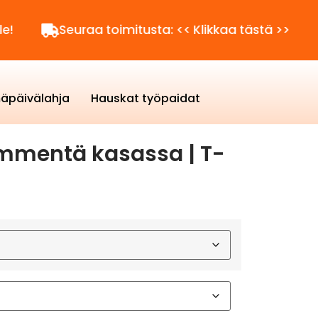
Seuraa toimitusta: << Klikkaa tästä >>
Kysytt
äpäivälahja
Hauskat työpaidat
mmentä kasassa | T-