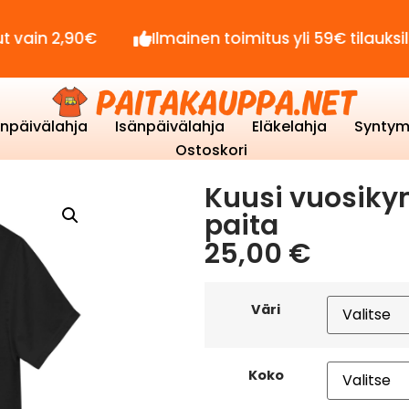
90€
Ilmainen toimitus yli 59€ tilauksille!
enpäivälahja
Isänpäivälahja
Eläkelahja
Syntym
Ostoskori
Kuusi vuosiky
paita
25,00
€
Väri
Koko