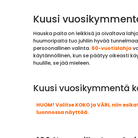
Kuusi vuosikymmentä
Hauska paita on leikkisä ja oivaltava lahj
huumoripaita tuo juhliin hyvää tunnelma
persoonallinen valinta.
60-vuotislahja
vo
käytännöllinen, kun se päätyy oikeasti kä
huulille, se jää mieleen.
Kuusi vuosikymmentä ka
HUOM! Valitse KOKO ja VÄRI, niin esik
luonnossa näyttää.