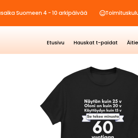
meen 4 - 10 arkipäivää
Toimituskulut vain 2,
Etusivu
Hauskat t-paidat
Äiti