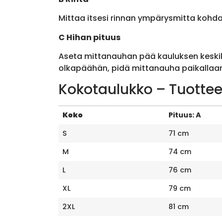
Mittaa itsesi rinnan ympärysmitta kohda
C Hihan pituus
Aseta mittanauhan pää kauluksen keskik
olkapäähän, pidä mittanauha paikallaan 
Kokotaulukko – Tuottee
Koko
Pituus: A
S
71 cm
M
74 cm
L
76 cm
XL
79 cm
2XL
81 cm