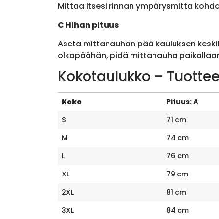
Mittaa itsesi rinnan ympärysmitta kohda
C Hihan pituus
Aseta mittanauhan pää kauluksen keskik
olkapäähän, pidä mittanauha paikallaan 
Kokotaulukko – Tuottee
Koko
Pituus: A
S
71 cm
M
74 cm
L
76 cm
XL
79 cm
2XL
81 cm
3XL
84 cm