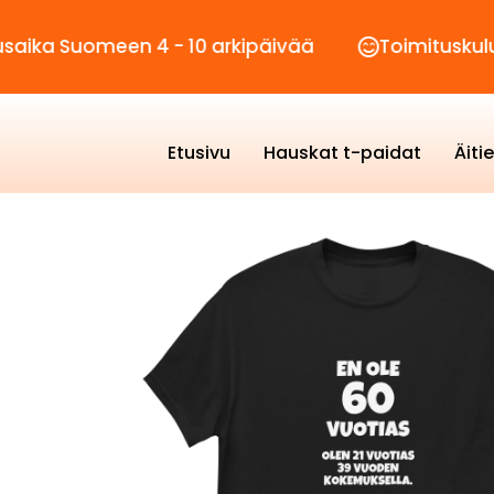
omeen 4 - 10 arkipäivää
Toimituskulut vain 2,
Etusivu
Hauskat t-paidat
Äiti