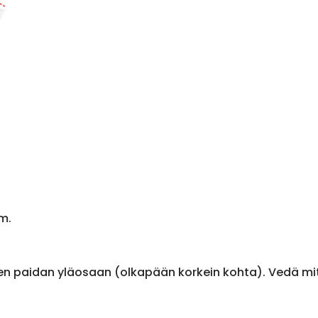
m.
en paidan yläosaan (olkapään korkein kohta). Vedä m