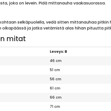
sta, joka on levein. Pidä mittanauha vaakasuorassa.
ohtaan selkäpuolella, vedä sitten mittanauhaa pitkin
olkapäässä ja jatka vetämistä alas hihan pituutta pit
n mitat
Leveys: B
46 cm
51 cm
56 cm
61 cm
66 cm
71 cm