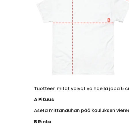
Tuotteen mitat voivat vaihdella jopa 5 c
A Pituus
Aseta mittanauhan pää kauluksen viere
B Rinta