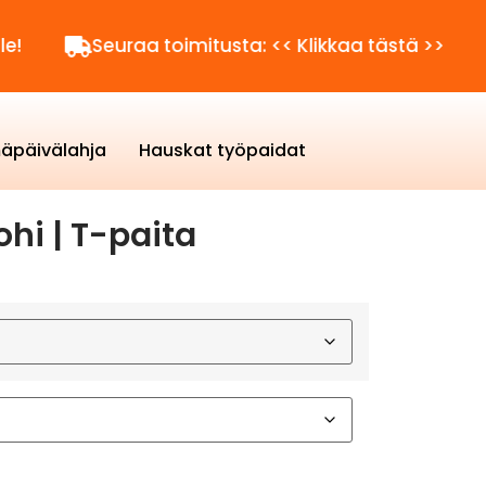
Seuraa toimitusta: << Klikkaa tästä >>
Kysytt
äpäivälahja
Hauskat työpaidat
ohi | T-paita