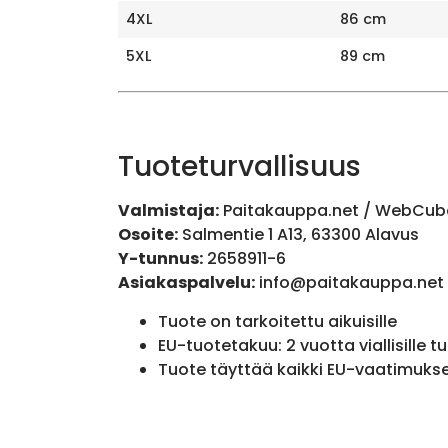
4XL
86 cm
5XL
89 cm
Tuoteturvallisuus
Valmistaja:
Paitakauppa.net / WebCub
Osoite:
Salmentie 1 A13, 63300 Alavus
Y-tunnus:
2658911-6
Asiakaspalvelu:
info@paitakauppa.net
Tuote on tarkoitettu aikuisille
EU-tuotetakuu: 2 vuotta viallisille tu
Tuote täyttää kaikki EU-vaatimuks