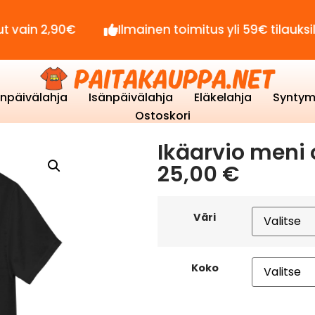
90€
Ilmainen toimitus yli 59€ tilauksille!
enpäivälahja
Isänpäivälahja
Eläkelahja
Syntym
Ostoskori
Ikäarvio meni 
25,00
€
Väri
Koko