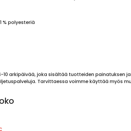
1 % polyesteriä
 4-10 arkipäivää, joka sisältää tuotteiden painatuksen j
ljetuspalveluja. Tarvittaessa voimme käyttää myös muit
koko