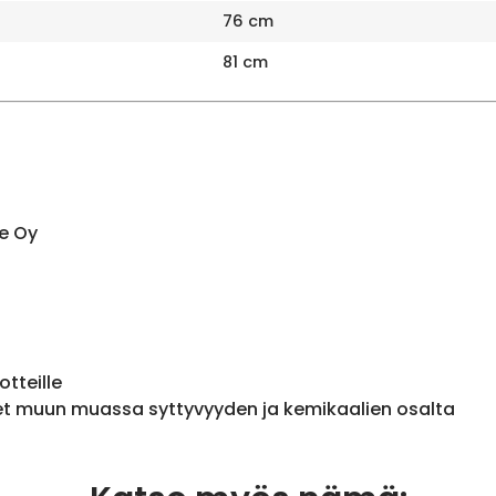
76 cm
81 cm
e Oy
otteille
et muun muassa syttyvyyden ja kemikaalien osalta