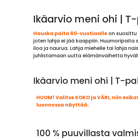
Ikäarvio meni ohi | T
Hauska paita 60-vuotiaalle
on suosittu 
joten lahja ei jää kaappiin. Huumoripaita 
iloa ja naurua. Lahja miehelle tai lahja 
juhlistamaan uutta elämänvaihetta hyväll
Ikäarvio meni ohi | T-pa
HUOM! Valitse KOKO ja VÄRI, niin esik
luonnossa näyttää.
100 % puuvillasta valmi