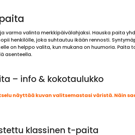
-paita
ja varma valinta merkkipäivälahjaksi. Hauska paita yhd
sopii henkilölle, joka suhtautuu ikään rennosti. Syntymä
naiselle on helppo valita, kun mukana on huumoria. Paita
ä asenteella.
ita – info & kokotaulukko
atselu näyttää kuvan valitsemastasi väristä. Näin s
stettu klassinen t-paita