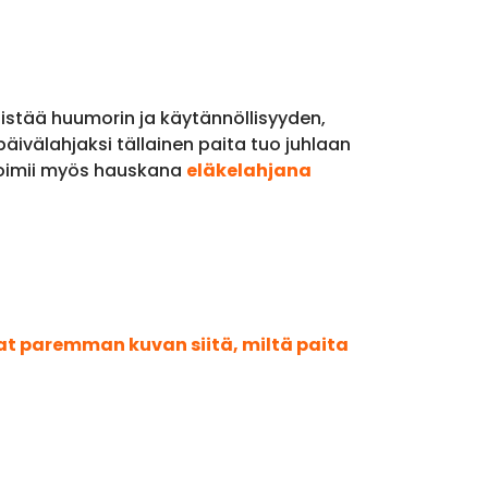
istää huumorin ja käytännöllisyyden,
päivälahjaksi tällainen paita tuo juhlaan
 toimii myös hauskana
eläkelahjana
aat paremman kuvan siitä, miltä paita