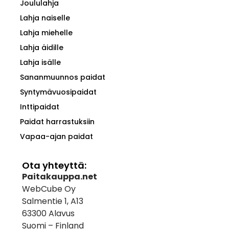
Joululahja
Lahja naiselle
Lahja miehelle
Lahja äidille
Lahja isälle
Sananmuunnos paidat
Syntymävuosipaidat
Inttipaidat
Paidat harrastuksiin
Vapaa-ajan paidat
Ota yhteyttä:
Paitakauppa.net
WebCube Oy
Salmentie 1, A13
63300 Alavus
Suomi – Finland