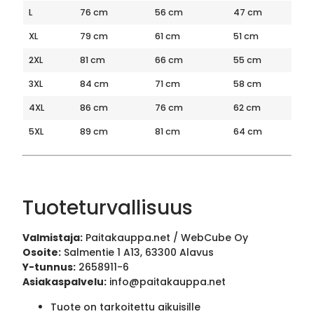
L
76 cm
56 cm
47 cm
XL
79 cm
61 cm
51 cm
2XL
81 cm
66 cm
55 cm
3XL
84 cm
71 cm
58 cm
4XL
86 cm
76 cm
62 cm
5XL
89 cm
81 cm
64 cm
Tuoteturvallisuus
Valmistaja:
Paitakauppa.net / WebCube Oy
Osoite:
Salmentie 1 A13, 63300 Alavus
Y-tunnus:
2658911-6
Asiakaspalvelu:
info@paitakauppa.net
Tuote on tarkoitettu aikuisille