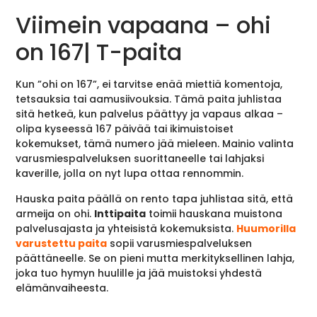
Viimein vapaana – ohi
on 167| T-paita
Kun ”ohi on 167”, ei tarvitse enää miettiä komentoja,
tetsauksia tai aamusiivouksia. Tämä paita juhlistaa
sitä hetkeä, kun palvelus päättyy ja vapaus alkaa –
olipa kyseessä 167 päivää tai ikimuistoiset
kokemukset, tämä numero jää mieleen. Mainio valinta
varusmiespalveluksen suorittaneelle tai lahjaksi
kaverille, jolla on nyt lupa ottaa rennommin.
Hauska paita päällä on rento tapa juhlistaa sitä, että
armeija on ohi.
Inttipaita
toimii hauskana muistona
palvelusajasta ja yhteisistä kokemuksista.
Huumorilla
varustettu paita
sopii varusmiespalveluksen
päättäneelle. Se on pieni mutta merkityksellinen lahja,
joka tuo hymyn huulille ja jää muistoksi yhdestä
elämänvaiheesta.