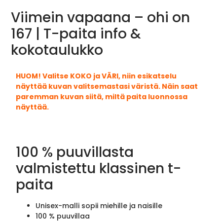
Viimein vapaana – ohi on
167 | T-paita info &
kokotaulukko
HUOM! Valitse KOKO ja VÄRI, niin esikatselu
näyttää kuvan valitsemastasi väristä. Näin saat
paremman kuvan siitä, miltä paita luonnossa
näyttää.
100 % puuvillasta
valmistettu klassinen t-
paita
Unisex-malli sopii miehille ja naisille
100 % puuvillaa