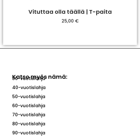
Vituttaa olla täällä | T-paita
25,00
€
Valitse Vaihtoehdoista
Katso myös nämä:
30-vuotislahja
40-vuotislahja
50-vuotislahja
60-vuotislahja
70-vuotislahja
80-vuotislahja
90-vuotislahja