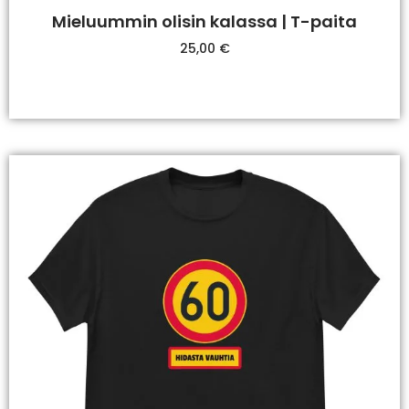
Mieluummin olisin kalassa | T-paita
25,00
€
Valitse Vaihtoehdoista