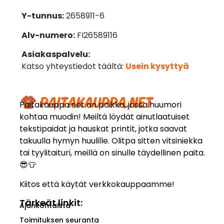
Y-tunnus:
2658911-6
Alv-numero:
FI26589116
Asiakaspalvelu:
Katso yhteystiedot täältä:
Usein kysyttyä
Paitakauppa.net on paikka, jossa huumori
kohtaa muodin! Meiltä löydät ainutlaatuiset
tekstipaidat ja hauskat printit, jotka saavat
takuulla hymyn huulille. Olitpa sitten vitsiniekka
tai tyylitaituri, meillä on sinulle täydellinen paita.
😎👕
Kiitos että käytät verkkokauppaamme!
Tärkeät linkit:
Ajankohtaista
Toimituksen seuranta