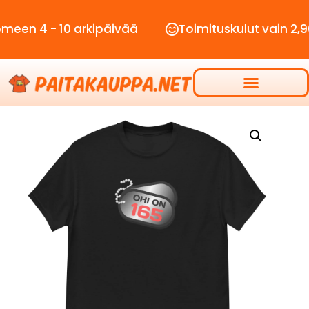
4 - 10 arkipäivää
Toimituskulut vain 2,90€