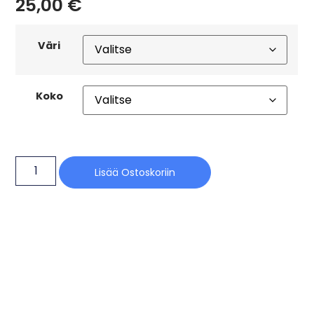
25,00
€
Väri
Koko
Lisää Ostoskoriin