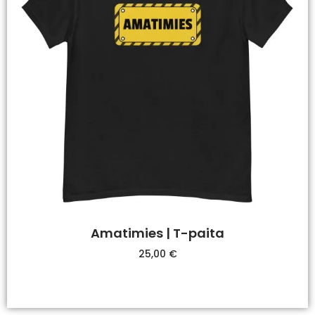
Amatimies | T-paita
25,00
€
Valitse Vaihtoehdoista