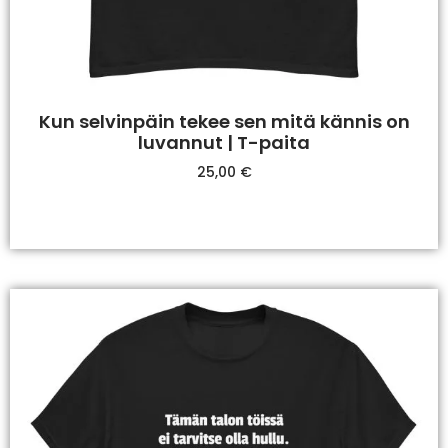
Kun selvinpäin tekee sen mitä kännis on
luvannut | T-paita
25,00
€
Valitse Vaihtoehdoista