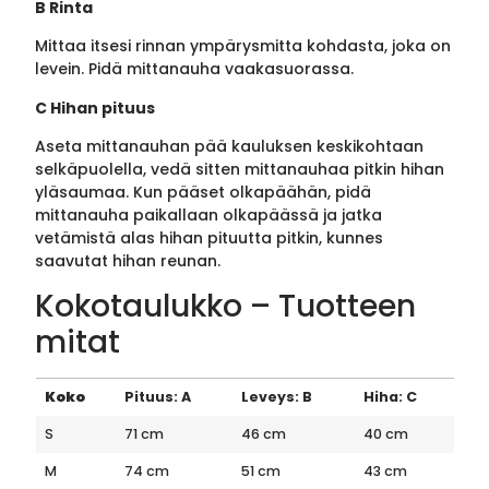
B Rinta
Mittaa itsesi rinnan ympärysmitta kohdasta, joka on
levein. Pidä mittanauha vaakasuorassa.
C Hihan pituus
Aseta mittanauhan pää kauluksen keskikohtaan
selkäpuolella, vedä sitten mittanauhaa pitkin hihan
yläsaumaa. Kun pääset olkapäähän, pidä
mittanauha paikallaan olkapäässä ja jatka
vetämistä alas hihan pituutta pitkin, kunnes
saavutat hihan reunan.
Kokotaulukko – Tuotteen
mitat
Koko
Pituus: A
Leveys: B
Hiha: C
S
71 cm
46 cm
40 cm
M
74 cm
51 cm
43 cm