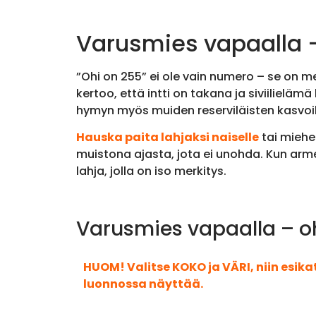
Varusmies vapaalla –
”Ohi on 255” ei ole vain numero – se on mer
kertoo, että intti on takana ja siviilielä
hymyn myös muiden reserviläisten kasvoil
Hauska paita lahjaksi naiselle
tai miehe
muistona ajasta, jota ei unohda. Kun arme
lahja, jolla on iso merkitys.
Varusmies vapaalla – oh
HUOM! Valitse KOKO ja VÄRI, niin esik
luonnossa näyttää.