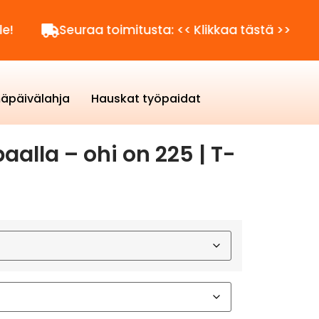
Seuraa toimitusta: << Klikkaa tästä >>
Kysytt
äpäivälahja
Hauskat työpaidat
alla – ohi on 225 | T-