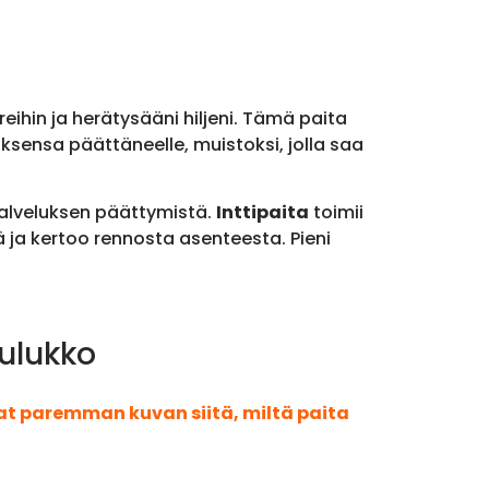
reihin ja herätysääni hiljeni. Tämä paita
uksensa päättäneelle, muistoksi, jolla saa
palveluksen päättymistä.
Inttipaita
toimii
ä ja kertoo rennosta asenteesta. Pieni
aulukko
aat paremman kuvan siitä, miltä paita