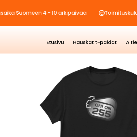
omeen 4 - 10 arkipäivää
Toimituskulut vain 2,
Etusivu
Hauskat t-paidat
Äiti