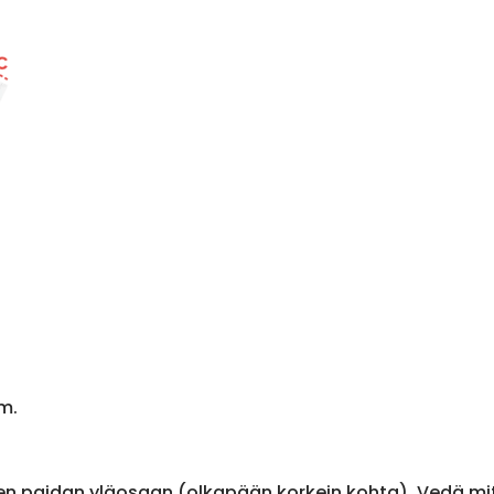
m.
en paidan yläosaan (olkapään korkein kohta). Vedä m