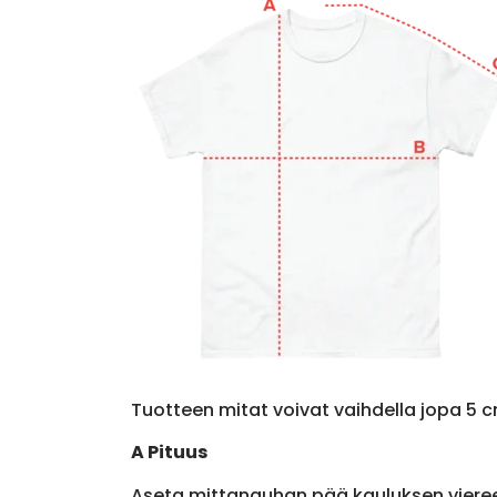
Tuotteen mitat voivat vaihdella jopa 5 c
A Pituus
Aseta mittanauhan pää kauluksen viere