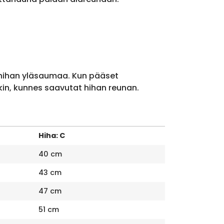
 hihan yläsaumaa. Kun pääset
kin, kunnes saavutat hihan reunan.
Hiha: C
40 cm
43 cm
47 cm
51 cm