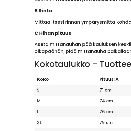
B Rinta
Mittaa itsesi rinnan ympärysmitta kohda
C Hihan pituus
Aseta mittanauhan pää kauluksen keskik
olkapäähän, pidä mittanauha paikallaan 
Kokotaulukko – Tuottee
Koko
Pituus: A
S
71 cm
M
74 cm
L
76 cm
XL
79 cm