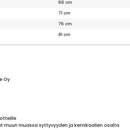
66 cm
71 cm
76 cm
81 cm
e Oy
otteille
et muun muassa syttyvyyden ja kemikaalien osalta