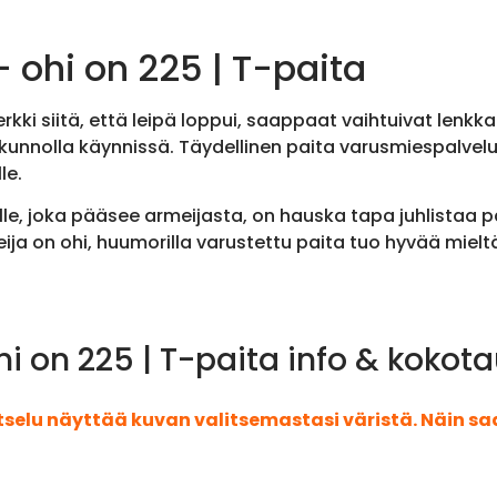
 ohi on 225 | T-paita
kki siitä, että leipä loppui, saappaat vaihtuivat lenkka
mä kunnolla käynnissä. Täydellinen paita varusmiespalvel
le.
lle, joka pääsee armeijasta, on hauska tapa juhlistaa 
ija on ohi, huumorilla varustettu paita tuo hyvää mielt
i on 225 | T-paita info & kokot
atselu näyttää kuvan valitsemastasi väristä. Näin s