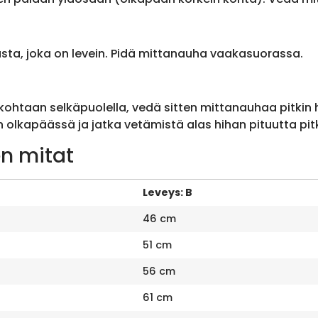
sta, joka on levein. Pidä mittanauha vaakasuorassa.
ohtaan selkäpuolella, vedä sitten mittanauhaa pitkin
olkapäässä ja jatka vetämistä alas hihan pituutta pit
n mitat
Leveys: B
46 cm
51 cm
56 cm
61 cm