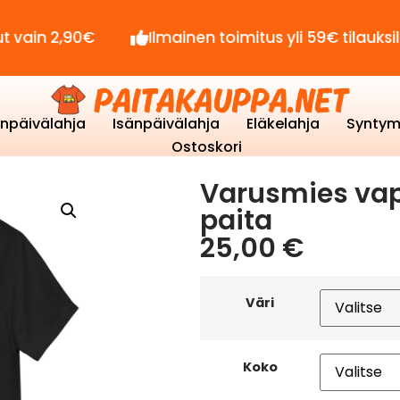
90€
Ilmainen toimitus yli 59€ tilauksille!
enpäivälahja
Isänpäivälahja
Eläkelahja
Syntym
Ostoskori
Varusmies vapa
paita
25,00
€
Väri
Koko