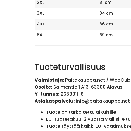
2XL
81 cm
3XL
84 cm
4XL
86 cm
5XL
89 cm
Tuoteturvallisuus
Valmistaja:
Paitakauppa.net / WebCub
Osoite:
Salmentie 1 A13, 63300 Alavus
Y-tunnus:
2658911-6
Asiakaspalvelu:
info@paitakauppa.net
Tuote on tarkoitettu aikuisille
EU-tuotetakuu: 2 vuotta viallisille tu
Tuote täyttää kaikki EU-vaatimuks