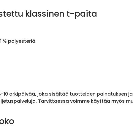
stettu klassinen t-paita
1 % polyesteriä
 4-10 arkipäivää, joka sisältää tuotteiden painatuksen j
ljetuspalveluja. Tarvittaessa voimme käyttää myös muit
koko