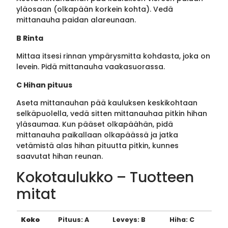
yläosaan (olkapään korkein kohta). Vedä
mittanauha paidan alareunaan.
B Rinta
Mittaa itsesi rinnan ympärysmitta kohdasta, joka on
levein. Pidä mittanauha vaakasuorassa.
C Hihan pituus
Aseta mittanauhan pää kauluksen keskikohtaan
selkäpuolella, vedä sitten mittanauhaa pitkin hihan
yläsaumaa. Kun pääset olkapäähän, pidä
mittanauha paikallaan olkapäässä ja jatka
vetämistä alas hihan pituutta pitkin, kunnes
saavutat hihan reunan.
Kokotaulukko – Tuotteen
mitat
Koko
Pituus: A
Leveys: B
Hiha: C