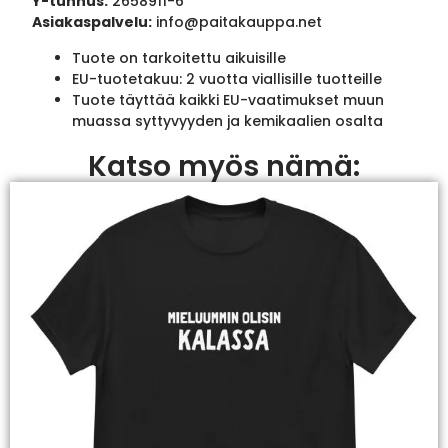
Y-tunnus:
2658911-6
Asiakaspalvelu:
info@paitakauppa.net
Tuote on tarkoitettu aikuisille
EU-tuotetakuu: 2 vuotta viallisille tuotteille
Tuote täyttää kaikki EU-vaatimukset muun
muassa syttyvyyden ja kemikaalien osalta
Katso myös nämä: