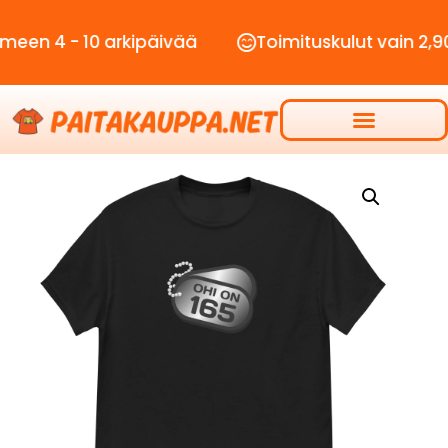
- 10 arkipäivää
Toimituskulut vain 2,90€