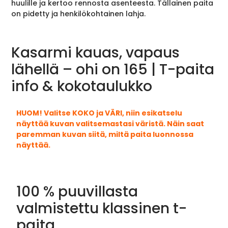
huulille ja kertoo rennosta asenteesta. Tällainen paita
on pidetty ja henkilökohtainen lahja.
Kasarmi kauas, vapaus
lähellä – ohi on 165 | T-paita
info & kokotaulukko
HUOM! Valitse KOKO ja VÄRI, niin esikatselu
näyttää kuvan valitsemastasi väristä. Näin saat
paremman kuvan siitä, miltä paita luonnossa
näyttää.
100 % puuvillasta
valmistettu klassinen t-
paita