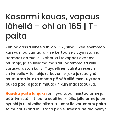
Kasarmi kauas, vapaus
lähellä – ohi on 165 | T-
paita
Kun paidassa lukee ”Ohi on 165”, siinä lukee enemmän
kuin vain päivämäärä – se kertoo selviytymistarinan.
Harmaat aamut, sulkeiset ja iltavapaat ovat nyt
muistoja, ja siviilielämä maistuu paremmalta kuin
varusvaraston kahvi. Täydellinen valinta reserviin
siirtyneelle – tai lahjaksi kaverille, joka jaksaa yhä
muistuttaa kuinka monta päivää sillä meni. Nyt saa
pukea päälle jotain muutakin kuin maastopukua.
Hauska paita lahjaksi
on hyvä tapa muistaa armeijan
päättymistä. Inttipaita sopii henkilölle, jolle armeija on
nyt ohi ja uusi vaihe alkaa. Huumorilla varustettu paita
toimii hauskana muistona palveluksesta. Se tuo hymyn