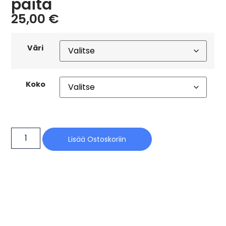
paita
25,00
€
Väri
Koko
Lisää Ostoskoriin