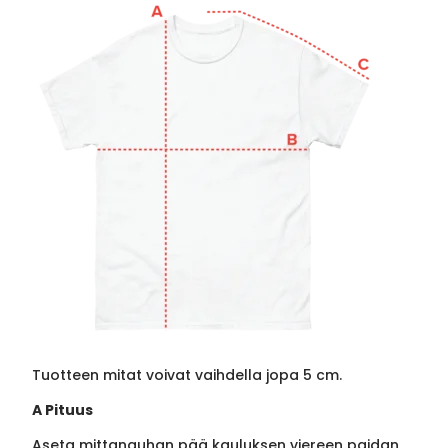
Tuotteen mitat voivat vaihdella jopa 5 cm.
A Pituus
Aseta mittanauhan pää kauluksen viereen paidan