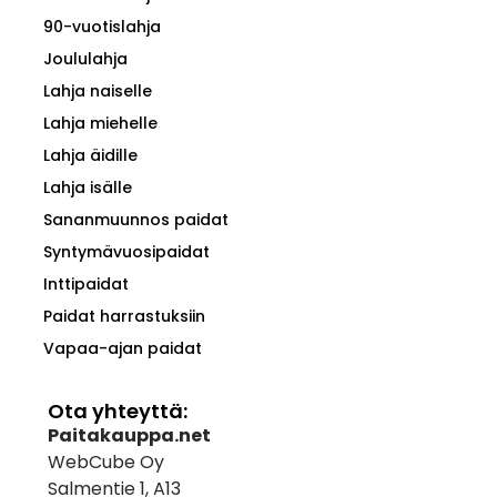
90-vuotislahja
Joululahja
Lahja naiselle
Lahja miehelle
Lahja äidille
Lahja isälle
Sananmuunnos paidat
Syntymävuosipaidat
Inttipaidat
Paidat harrastuksiin
Vapaa-ajan paidat
Ota yhteyttä:
Paitakauppa.net
WebCube Oy
Salmentie 1, A13