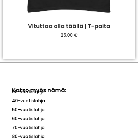
Vituttaa olla täällä | T-paita
25,00
€
Valitse Vaihtoehdoista
Katso myös nämä:
30-vuotislahja
40-vuotislahja
50-vuotislahja
60-vuotislahja
70-vuotislahja
80-vuotislahja