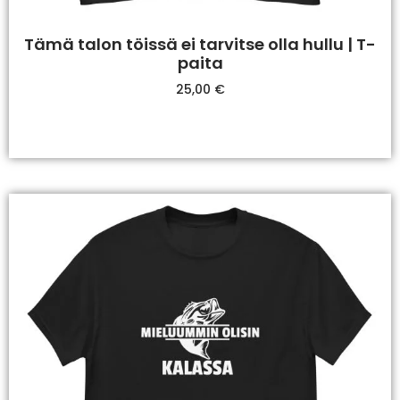
Tämä talon töissä ei tarvitse olla hullu | T-
paita
25,00
€
Valitse Vaihtoehdoista