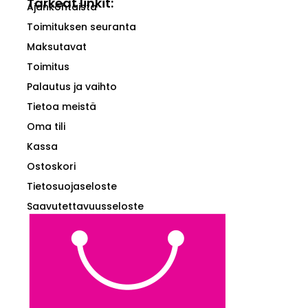
Tärkeät linkit:
Ajankohtaista
Toimituksen seuranta
Maksutavat
Toimitus
Palautus ja vaihto
Tietoa meistä
Oma tili
Kassa
Ostoskori
Tietosuojaseloste
Saavutettavuusseloste