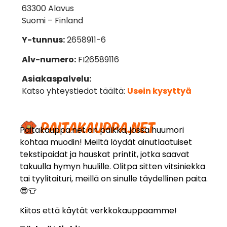
63300 Alavus
Suomi – Finland
Y-tunnus:
2658911-6
Alv-numero:
FI26589116
Asiakaspalvelu:
Katso yhteystiedot täältä:
Usein kysyttyä
Paitakauppa.net on paikka, jossa huumori
kohtaa muodin! Meiltä löydät ainutlaatuiset
tekstipaidat ja hauskat printit, jotka saavat
takuulla hymyn huulille. Olitpa sitten vitsiniekka
tai tyylitaituri, meillä on sinulle täydellinen paita.
😎👕
Kiitos että käytät verkkokauppaamme!