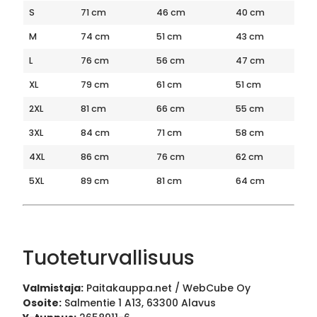
S
71 cm
46 cm
40 cm
M
74 cm
51 cm
43 cm
L
76 cm
56 cm
47 cm
XL
79 cm
61 cm
51 cm
2XL
81 cm
66 cm
55 cm
3XL
84 cm
71 cm
58 cm
4XL
86 cm
76 cm
62 cm
5XL
89 cm
81 cm
64 cm
Tuoteturvallisuus
Valmistaja:
Paitakauppa.net / WebCube Oy
Osoite:
Salmentie 1 A13, 63300 Alavus