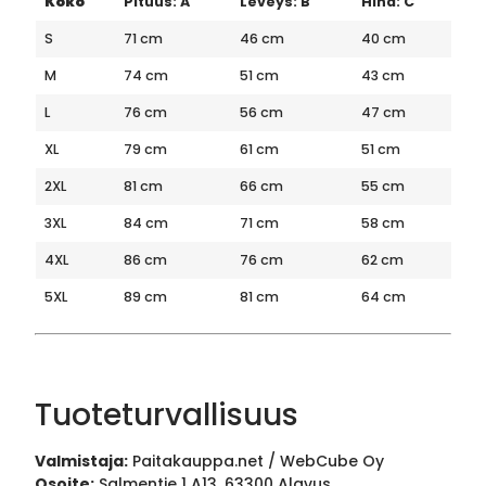
Koko
Pituus: A
Leveys: B
Hiha: C
S
71 cm
46 cm
40 cm
M
74 cm
51 cm
43 cm
L
76 cm
56 cm
47 cm
XL
79 cm
61 cm
51 cm
2XL
81 cm
66 cm
55 cm
3XL
84 cm
71 cm
58 cm
4XL
86 cm
76 cm
62 cm
5XL
89 cm
81 cm
64 cm
Tuoteturvallisuus
Valmistaja:
Paitakauppa.net / WebCube Oy
Osoite:
Salmentie 1 A13, 63300 Alavus