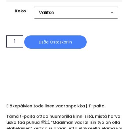
Koko
Lisää Ostoskoriin
Eläkepäivien todellinen vaaranpaikka | T-paita
Tämä t-paita ottaa huumorilla kiinni siitä, mistä harva
uskaltaa puhua 🧓💥. ”Maailman vaarallisin työ on olla
eläkeläinen” kertoo suoraan, että eläkkeellä elämä voi