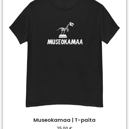
Museokamaa | T-paita
25,00
€