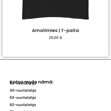
Amatimies | T-paita
25,00
€
Valitse Vaihtoehdoista
Katso myös nämä:
30-vuotislahja
40-vuotislahja
50-vuotislahja
60-vuotislahja