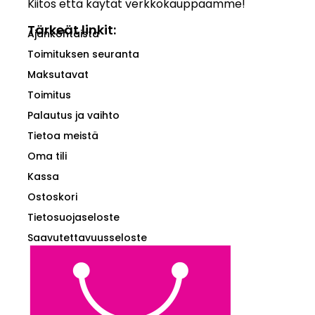
Kiitos että käytät verkkokauppaamme!
Tärkeät linkit:
Ajankohtaista
Toimituksen seuranta
Maksutavat
Toimitus
Palautus ja vaihto
Tietoa meistä
Oma tili
Kassa
Ostoskori
Tietosuojaseloste
Saavutettavuusseloste