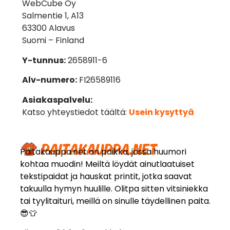
WebCube Oy
Salmentie 1, A13
63300 Alavus
Suomi – Finland
Y-tunnus:
2658911-6
Alv-numero:
FI26589116
Asiakaspalvelu:
Katso yhteystiedot täältä:
Usein kysyttyä
Paitakauppa.net on paikka, jossa huumori
kohtaa muodin! Meiltä löydät ainutlaatuiset
tekstipaidat ja hauskat printit, jotka saavat
takuulla hymyn huulille. Olitpa sitten vitsiniekka
tai tyylitaituri, meillä on sinulle täydellinen paita.
😎👕