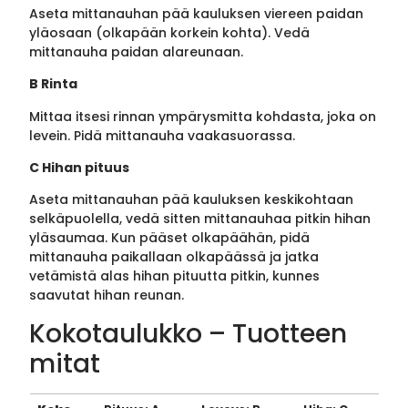
Aseta mittanauhan pää kauluksen viereen paidan
yläosaan (olkapään korkein kohta). Vedä
mittanauha paidan alareunaan.
B Rinta
Mittaa itsesi rinnan ympärysmitta kohdasta, joka on
levein. Pidä mittanauha vaakasuorassa.
C Hihan pituus
Aseta mittanauhan pää kauluksen keskikohtaan
selkäpuolella, vedä sitten mittanauhaa pitkin hihan
yläsaumaa. Kun pääset olkapäähän, pidä
mittanauha paikallaan olkapäässä ja jatka
vetämistä alas hihan pituutta pitkin, kunnes
saavutat hihan reunan.
Kokotaulukko – Tuotteen
mitat