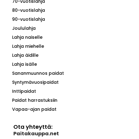
70-vuotislahja
80-vuotislahja
90-vuotislahja
Joululahja
Lahja naiselle
Lahja miehelle
Lahja äidille
Lahja isälle
Sananmuunnos paidat
Syntymävuosipaidat
Inttipaidat
Paidat harrastuksiin
Vapaa-ajan paidat
Ota yhteyttä:
Paitakauppa.net