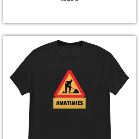
Valitse Vaihtoehdoista