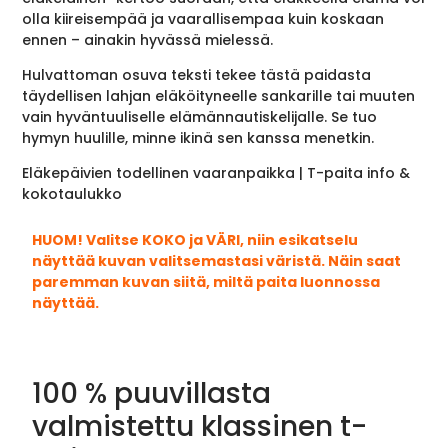
olla kiireisempää ja vaarallisempaa kuin koskaan
ennen – ainakin hyvässä mielessä.
Hulvattoman osuva teksti tekee tästä paidasta
täydellisen lahjan eläköityneelle sankarille tai muuten
vain hyväntuuliselle elämännautiskelijalle. Se tuo
hymyn huulille, minne ikinä sen kanssa menetkin.
Eläkepäivien todellinen vaaranpaikka | T-paita info &
kokotaulukko
HUOM! Valitse KOKO ja VÄRI, niin esikatselu
näyttää kuvan valitsemastasi väristä. Näin saat
paremman kuvan siitä, miltä paita luonnossa
näyttää.
100 % puuvillasta
valmistettu klassinen t-