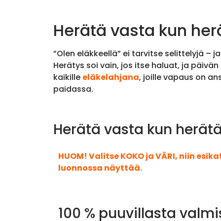
Herätä vasta kun herä
”Olen eläkkeellä” ei tarvitse selittelyjä –
Herätys soi vain, jos itse haluat, ja päiv
kaikille
eläkelahjana
, joille vapaus on 
paidassa.
Herätä vasta kun herätä
HUOM! Valitse KOKO ja VÄRI, niin esik
luonnossa näyttää.
100 % puuvillasta valmi