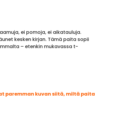
a aamuja, ei pomoja, ei aikatauluja.
väunet kesken kirjan. Tämä paita sopii
aremmalta – etenkin mukavassa t-
aat paremman kuvan siitä, miltä paita