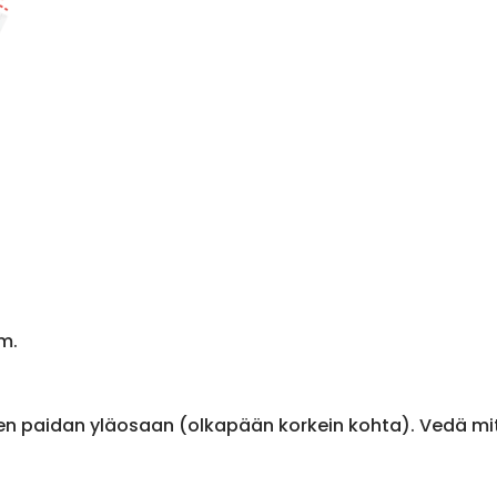
m.
en paidan yläosaan (olkapään korkein kohta). Vedä m