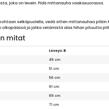
sta, joka on levein. Pidä mittanauha vaakasuorassa.
ohtaan selkäpuolella, vedä sitten mittanauhaa pitkin
olkapäässä ja jatka vetämistä alas hihan pituutta pit
n mitat
Leveys: B
46 cm
51 cm
56 cm
61 cm
66 cm
71 cm