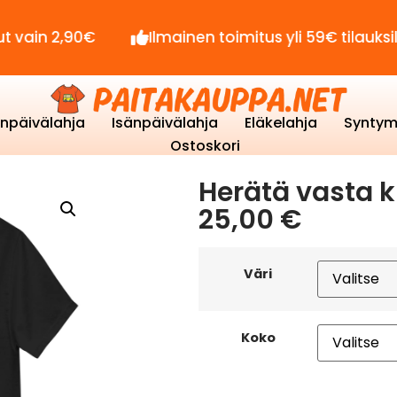
90€
Ilmainen toimitus yli 59€ tilauksille!
enpäivälahja
Isänpäivälahja
Eläkelahja
Syntym
Ostoskori
Herätä vasta k
25,00
€
Väri
Koko