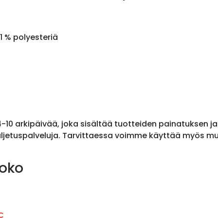
1 % polyesteriä
 4-10 arkipäivää, joka sisältää tuotteiden painatuksen j
ljetuspalveluja. Tarvittaessa voimme käyttää myös muit
koko