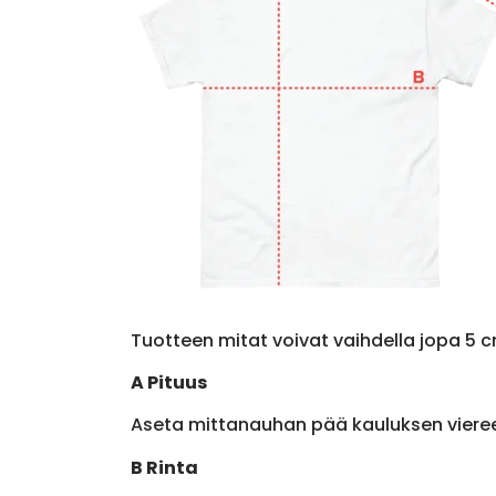
Tuotteen mitat voivat vaihdella jopa 5 c
A Pituus
Aseta mittanauhan pää kauluksen viere
B Rinta