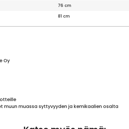
76 cm
81 cm
e Oy
otteille
et muun muassa syttyvyyden ja kemikaalien osalta