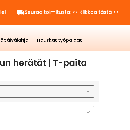
Seuraa toimitusta: << Klikkaa tästä >>
Kysytt
äpäivälahja
Hauskat työpaidat
un herätät | T-paita