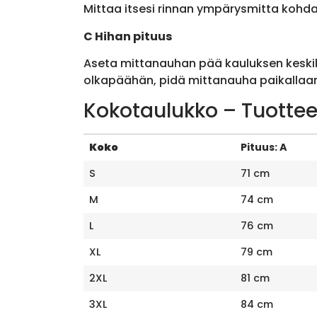
Mittaa itsesi rinnan ympärysmitta kohda
C Hihan pituus
Aseta mittanauhan pää kauluksen keskik
olkapäähän, pidä mittanauha paikallaan 
Kokotaulukko – Tuottee
Koko
Pituus: A
S
71 cm
M
74 cm
L
76 cm
XL
79 cm
2XL
81 cm
3XL
84 cm