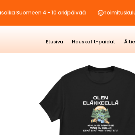
meen 4 - 10 arkipäivää
Toimituskulut vain 2,
Etusivu
Hauskat t-paidat
Äiti