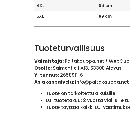
4XL
86 cm
5XL
89 cm
Tuoteturvallisuus
Valmistaja:
Paitakauppa.net / WebCub
Osoite:
Salmentie 1 A13, 63300 Alavus
Y-tunnus:
2658911-6
Asiakaspalvelu:
info@paitakauppa.net
Tuote on tarkoitettu aikuisille
EU-tuotetakuu: 2 vuotta viallisille tu
Tuote täyttää kaikki EU-vaatimuks