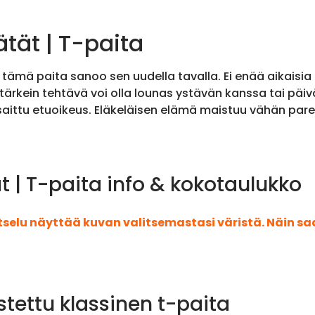
tät | T-paita
 ja tämä paita sanoo sen uudella tavalla. Ei enää aikaisi
än tärkein tehtävä voi olla lounas ystävän kanssa tai päi
ansaittu etuoikeus. Eläkeläisen elämä maistuu vähän p
t | T-paita info & kokotaulukko
atselu näyttää kuvan valitsemastasi väristä. Näin s
stettu klassinen t-paita