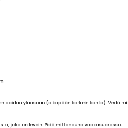
m.
en paidan yläosaan (olkapään korkein kohta). Vedä m
sta, joka on levein. Pidä mittanauha vaakasuorassa.