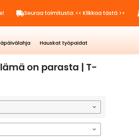
Seuraa toimitusta: << Klikkaa tästä >>
Kysytt
äpäivälahja
Hauskat työpaidat
lämä on parasta | T-