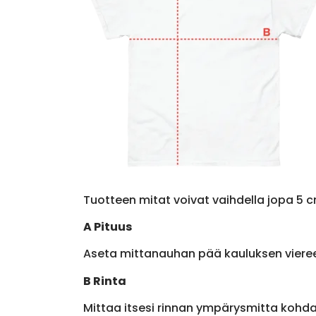
Tuotteen mitat voivat vaihdella jopa 5 c
A Pituus
Aseta mittanauhan pää kauluksen viere
B Rinta
Mittaa itsesi rinnan ympärysmitta kohda