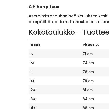
C Hihan pituus
Aseta mittanauhan pää kauluksen keskik
olkapäähän, pidä mittanauha paikallaan 
Kokotaulukko – Tuottee
Koko
Pituus: A
S
71 cm
M
74 cm
L
76 cm
XL
79 cm
2XL
81 cm
3XL
84 cm
4XL
86 cm