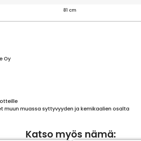
81 cm
e Oy
otteille
et muun muassa syttyvyyden ja kemikaalien osalta
Katso myös nämä: