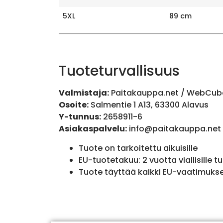
5XL
89 cm
Tuoteturvallisuus
Valmistaja:
Paitakauppa.net / WebCub
Osoite:
Salmentie 1 A13, 63300 Alavus
Y-tunnus:
2658911-6
Asiakaspalvelu:
info@paitakauppa.net
Tuote on tarkoitettu aikuisille
EU-tuotetakuu: 2 vuotta viallisille tu
Tuote täyttää kaikki EU-vaatimuks