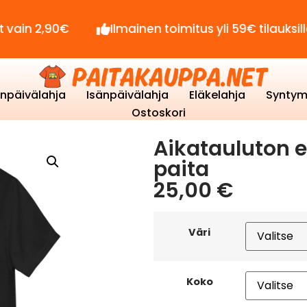
90€
Ilmainen toimitus yli 59€ tilauksille!
enpäivälahja
Isänpäivälahja
Eläkelahja
Syntym
Ostoskori
Aikatauluton e
paita
25,00
€
Väri
Koko