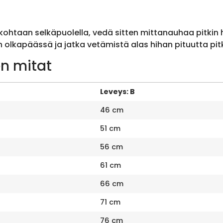
ohtaan selkäpuolella, vedä sitten mittanauhaa pitkin
olkapäässä ja jatka vetämistä alas hihan pituutta pit
n mitat
Leveys: B
46 cm
51 cm
56 cm
61 cm
66 cm
71 cm
76 cm