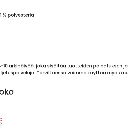
1 % polyesteriä
 4-10 arkipäivää, joka sisältää tuotteiden painatuksen j
ljetuspalveluja. Tarvittaessa voimme käyttää myös muit
koko