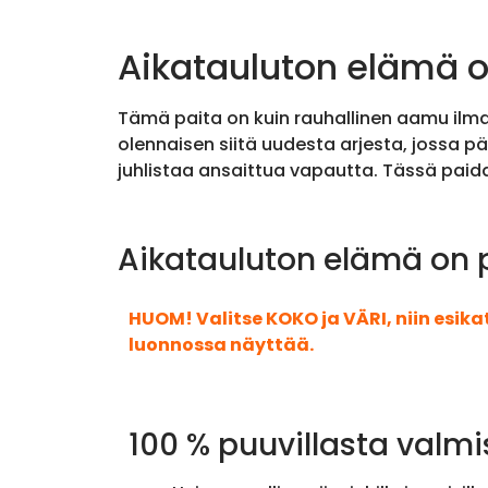
Aikatauluton elämä o
Tämä paita on kuin rauhallinen aamu ilman
olennaisen siitä uudesta arjesta, jossa p
juhlistaa ansaittua vapautta. Tässä paid
Aikatauluton elämä on p
HUOM! Valitse KOKO ja VÄRI, niin esik
luonnossa näyttää.
100 % puuvillasta valmi