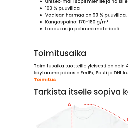
Unisex-malli sopii miehille ja naisille
100 % puuvillaa
Vaalean harmaa on 99 % puuvillaa, 
Kangaspaino: 170-180 g/m²
Laadukas ja pehmeä materiaali
Toimitusaika
Toimitusaika tuotteille yleisesti on noin
käytämme pääosin FedEx, Posti ja DHL ku
Toimitus
Tarkista itselle sopiva 