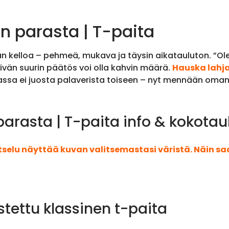
n parasta | T-paita
 kelloa – pehmeä, mukava ja täysin aikatauluton. ”Olen
äivän suurin päätös voi olla kahvin määrä.
Hauska lahja
assa ei juosta palaverista toiseen – nyt mennään oman 
arasta | T-paita info & kokotau
atselu näyttää kuvan valitsemastasi väristä. Näin s
stettu klassinen t-paita