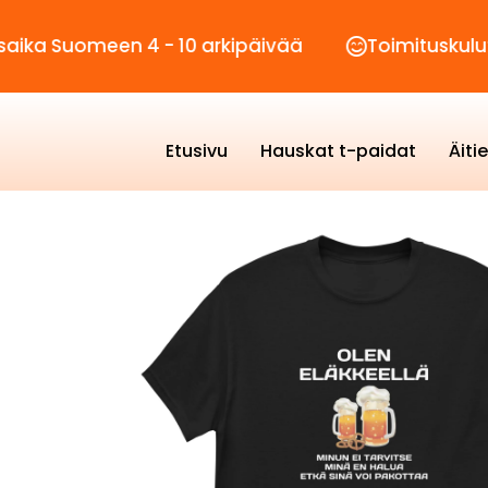
meen 4 - 10 arkipäivää
Toimituskulut vain 2,
Etusivu
Hauskat t-paidat
Äiti