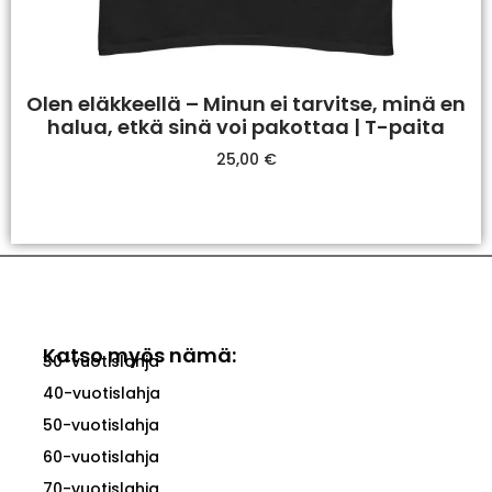
Olen eläkkeellä – Minun ei tarvitse, minä en
halua, etkä sinä voi pakottaa | T-paita
25,00
€
Valitse Vaihtoehdoista
Katso myös nämä:
30-vuotislahja
40-vuotislahja
50-vuotislahja
60-vuotislahja
70-vuotislahja