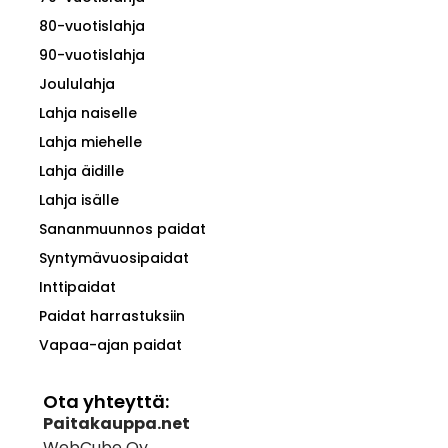
80-vuotislahja
90-vuotislahja
Joululahja
Lahja naiselle
Lahja miehelle
Lahja äidille
Lahja isälle
Sananmuunnos paidat
Syntymävuosipaidat
Inttipaidat
Paidat harrastuksiin
Vapaa-ajan paidat
Ota yhteyttä:
Paitakauppa.net
WebCube Oy