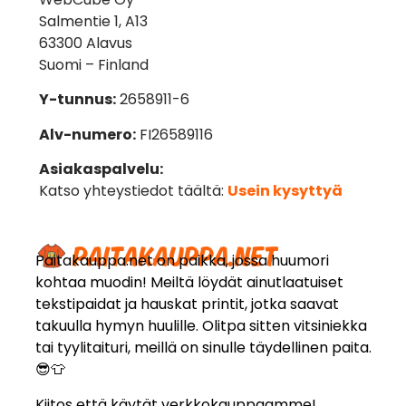
Salmentie 1, A13
63300 Alavus
Suomi – Finland
Y-tunnus:
2658911-6
Alv-numero:
FI26589116
Asiakaspalvelu:
Katso yhteystiedot täältä:
Usein kysyttyä
Paitakauppa.net on paikka, jossa huumori
kohtaa muodin! Meiltä löydät ainutlaatuiset
tekstipaidat ja hauskat printit, jotka saavat
takuulla hymyn huulille. Olitpa sitten vitsiniekka
tai tyylitaituri, meillä on sinulle täydellinen paita.
😎👕
Kiitos että käytät verkkokauppaamme!