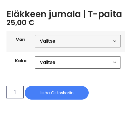
Eläkkeen jumala | T-paita
25,00
€
Väri
Koko
Lisää Ostoskoriin