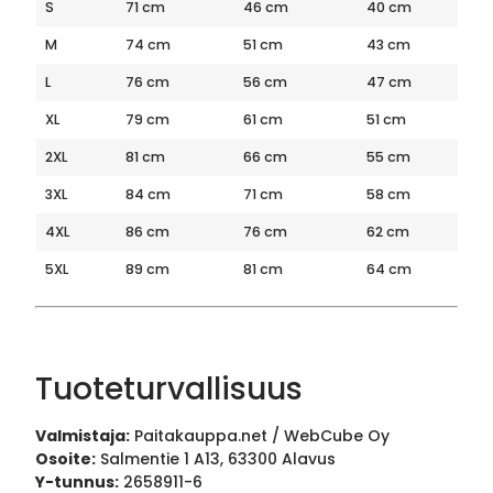
S
71 cm
46 cm
40 cm
M
74 cm
51 cm
43 cm
L
76 cm
56 cm
47 cm
XL
79 cm
61 cm
51 cm
2XL
81 cm
66 cm
55 cm
3XL
84 cm
71 cm
58 cm
4XL
86 cm
76 cm
62 cm
5XL
89 cm
81 cm
64 cm
Tuoteturvallisuus
Valmistaja:
Paitakauppa.net / WebCube Oy
Osoite:
Salmentie 1 A13, 63300 Alavus
Y-tunnus:
2658911-6