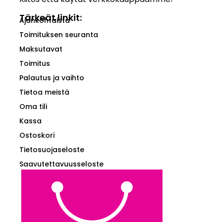
Tärkeät linkit:
Ajankohtaista
Toimituksen seuranta
Maksutavat
Toimitus
Palautus ja vaihto
Tietoa meistä
Oma tili
Kassa
Ostoskori
Tietosuojaseloste
Saavutettavuusseloste