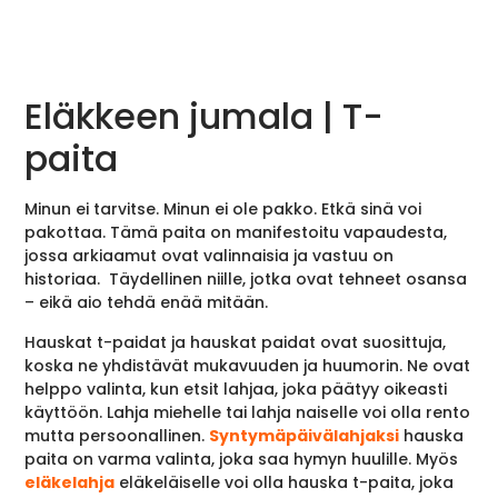
Eläkkeen jumala | T-
paita
Minun ei tarvitse. Minun ei ole pakko. Etkä sinä voi
pakottaa. Tämä paita on manifestoitu vapaudesta,
jossa arkiaamut ovat valinnaisia ja vastuu on
historiaa. Täydellinen niille, jotka ovat tehneet osansa
– eikä aio tehdä enää mitään.
Hauskat t-paidat ja hauskat paidat ovat suosittuja,
koska ne yhdistävät mukavuuden ja huumorin. Ne ovat
helppo valinta, kun etsit lahjaa, joka päätyy oikeasti
käyttöön. Lahja miehelle tai lahja naiselle voi olla rento
mutta persoonallinen.
Syntymäpäivälahjaksi
hauska
paita on varma valinta, joka saa hymyn huulille. Myös
eläkelahja
eläkeläiselle voi olla hauska t-paita, joka