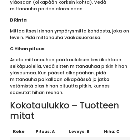
yläosaan (olkapään korkein kohta). Vedä
mittanauha paidan alareunaan.
B Rinta
Mittaa itsesi rinnan ympärysmitta kohdasta, joka on
levein. Pidä mittanauha vaakasuorassa.
C Hihan pituus
Aseta mittanauhan pää kauluksen keskikohtaan
selkäpuolella, vedä sitten mittanauhaa pitkin hihan
yläsaumaa. Kun pääset olkapäähän, pidä
mittanauha paikallaan olkapäässä ja jatka
vetämistä alas hihan pituutta pitkin, kunnes
saavutat hihan reunan.
Kokotaulukko – Tuotteen
mitat
Koko
Pituus: A
Leveys: B
Hiha: C