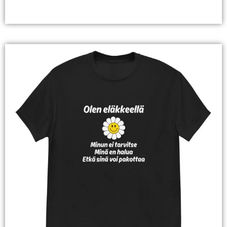
Valitse Vaihtoehdoista