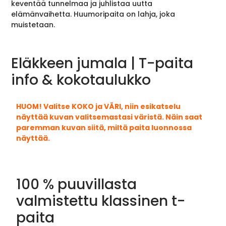
keventää tunnelmaa ja juhlistaa uutta
elämänvaihetta. Huumoripaita on lahja, joka
muistetaan.
Eläkkeen jumala | T-paita
info & kokotaulukko
HUOM! Valitse KOKO ja VÄRI, niin esikatselu
näyttää kuvan valitsemastasi väristä. Näin saat
paremman kuvan siitä, miltä paita luonnossa
näyttää.
100 % puuvillasta
valmistettu klassinen t-
paita