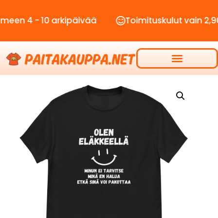
- 10 arkipäivää
Toimituskulut vain 2,90€