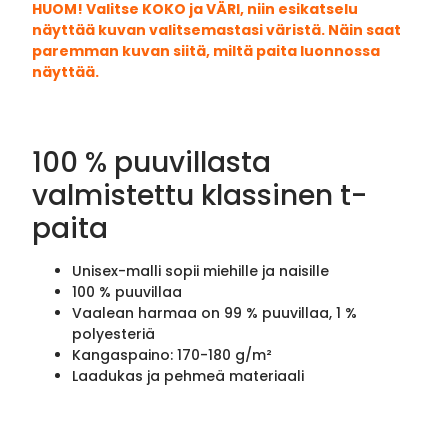
HUOM! Valitse KOKO ja VÄRI, niin esikatselu
näyttää kuvan valitsemastasi väristä. Näin saat
paremman kuvan siitä, miltä paita luonnossa
näyttää.
100 % puuvillasta
valmistettu klassinen t-
paita
Unisex-malli sopii miehille ja naisille
100 % puuvillaa
Vaalean harmaa on 99 % puuvillaa, 1 %
polyesteriä
Kangaspaino: 170-180 g/m²
Laadukas ja pehmeä materiaali