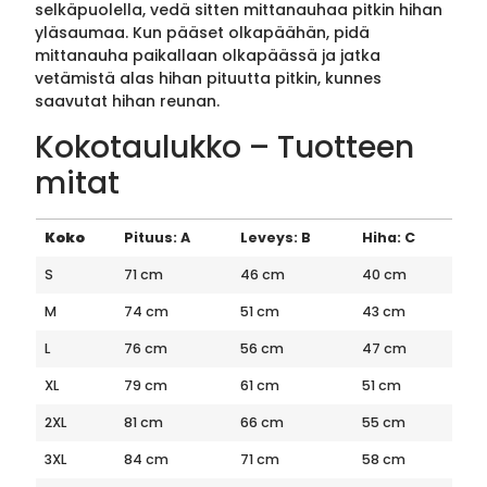
selkäpuolella, vedä sitten mittanauhaa pitkin hihan
yläsaumaa. Kun pääset olkapäähän, pidä
mittanauha paikallaan olkapäässä ja jatka
vetämistä alas hihan pituutta pitkin, kunnes
saavutat hihan reunan.
Kokotaulukko – Tuotteen
mitat
Koko
Pituus: A
Leveys: B
Hiha: C
S
71 cm
46 cm
40 cm
M
74 cm
51 cm
43 cm
L
76 cm
56 cm
47 cm
XL
79 cm
61 cm
51 cm
2XL
81 cm
66 cm
55 cm
3XL
84 cm
71 cm
58 cm