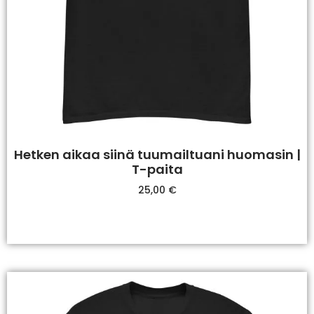
Hetken aikaa siinä tuumailtuani huomasin |
T-paita
25,00
€
Valitse Vaihtoehdoista