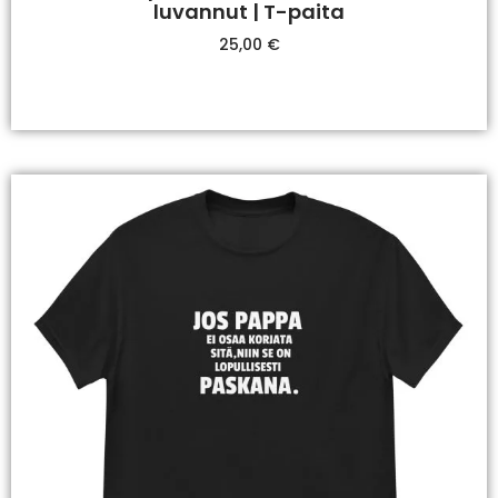
luvannut | T-paita
25,00
€
Valitse Vaihtoehdoista