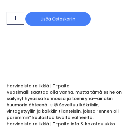
Lisää Ostoskoriin
Harvinaista reliikkiä | T-paita
Vuosimalli saattaa olla vanha, mutta tämä esine on
säilynyt hyvässä kunnossa ja toimii yhä—ainakin
huumorinlähteenä. 🏺🕸️ Soveltuu ikäkriisiin,
vintagetyyliin ja kaikkiin tilanteisiin, joissa “ennen oli
paremmin” kuulostaa kivalta valheelta.
Harvinaista reliikkiä | T-paita info & kokotaulukko