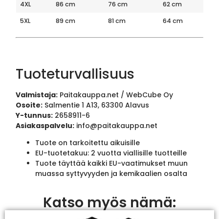
4XL
86 cm
76 cm
62 cm
5XL
89 cm
81 cm
64 cm
Tuoteturvallisuus
Valmistaja:
Paitakauppa.net / WebCube Oy
Osoite:
Salmentie 1 A13, 63300 Alavus
Y-tunnus:
2658911-6
Asiakaspalvelu:
info@paitakauppa.net
Tuote on tarkoitettu aikuisille
EU-tuotetakuu: 2 vuotta viallisille tuotteille
Tuote täyttää kaikki EU-vaatimukset muun
muassa syttyvyyden ja kemikaalien osalta
Katso myös nämä: