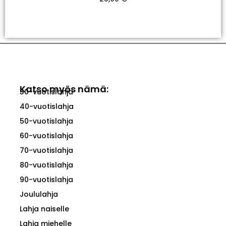
Valitse Vaihtoehdoista
Katso myös nämä:
30-vuotislahja
40-vuotislahja
50-vuotislahja
60-vuotislahja
70-vuotislahja
80-vuotislahja
90-vuotislahja
Joululahja
Lahja naiselle
Lahja miehelle