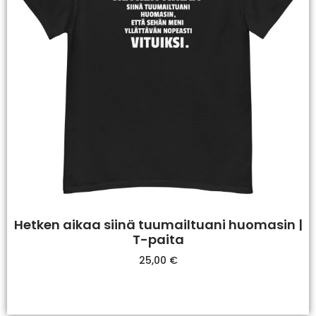
Hetken aikaa siinä tuumailtuani huomasin |
T-paita
25,00
€
Valitse Vaihtoehdoista