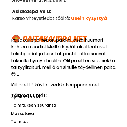
Alv-numero:
FI26589116
Asiakaspalvelu:
Katso yhteystiedot täältä:
Usein kysyttyä
Paitakauppa.net on paikka, jossa huumori
kohtaa muodin! Meiltä löydät ainutlaatuiset
tekstipaidat ja hauskat printit, jotka saavat
takuulla hymyn huulille. Olitpa sitten vitsiniekka
tai tyylitaituri, meillä on sinulle täydellinen paita.
😎👕
Kiitos että käytät verkkokauppaamme!
Tärkeät linkit:
Ajankohtaista
Toimituksen seuranta
Maksutavat
Toimitus