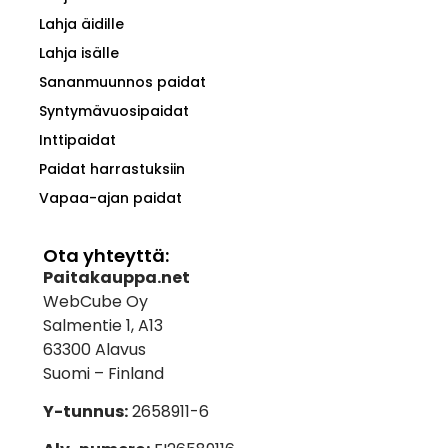
Lahja äidille
Lahja isälle
Sananmuunnos paidat
Syntymävuosipaidat
Inttipaidat
Paidat harrastuksiin
Vapaa-ajan paidat
Ota yhteyttä:
Paitakauppa.net
WebCube Oy
Salmentie 1, A13
63300 Alavus
Suomi – Finland
Y-tunnus:
2658911-6