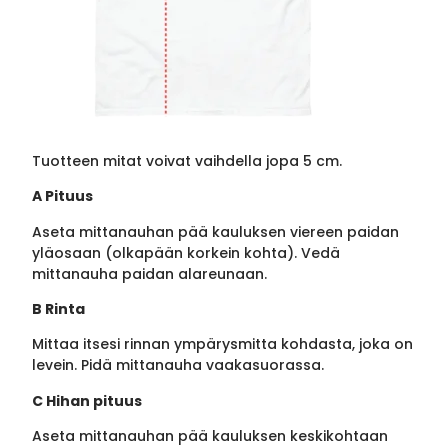
Tuotteen mitat voivat vaihdella jopa 5 cm.
A Pituus
Aseta mittanauhan pää kauluksen viereen paidan
yläosaan (olkapään korkein kohta). Vedä
mittanauha paidan alareunaan.
B Rinta
Mittaa itsesi rinnan ympärysmitta kohdasta, joka on
levein. Pidä mittanauha vaakasuorassa.
C Hihan pituus
Aseta mittanauhan pää kauluksen keskikohtaan