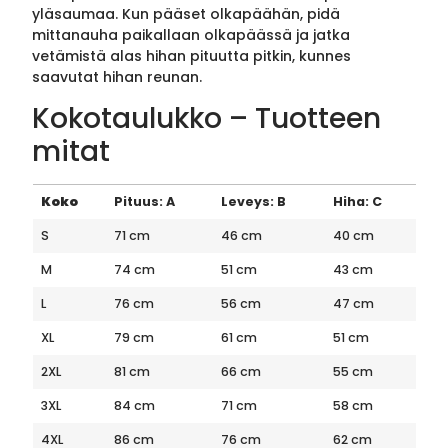
yläsaumaa. Kun pääset olkapäähän, pidä
mittanauha paikallaan olkapäässä ja jatka
vetämistä alas hihan pituutta pitkin, kunnes
saavutat hihan reunan.
Kokotaulukko – Tuotteen
mitat
Koko
Pituus: A
Leveys: B
Hiha: C
S
71 cm
46 cm
40 cm
M
74 cm
51 cm
43 cm
L
76 cm
56 cm
47 cm
XL
79 cm
61 cm
51 cm
2XL
81 cm
66 cm
55 cm
3XL
84 cm
71 cm
58 cm
4XL
86 cm
76 cm
62 cm