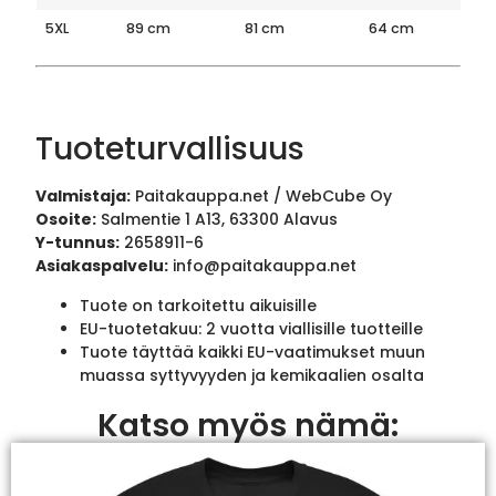
5XL
89 cm
81 cm
64 cm
Tuoteturvallisuus
Valmistaja:
Paitakauppa.net / WebCube Oy
Osoite:
Salmentie 1 A13, 63300 Alavus
Y-tunnus:
2658911-6
Asiakaspalvelu:
info@paitakauppa.net
Tuote on tarkoitettu aikuisille
EU-tuotetakuu: 2 vuotta viallisille tuotteille
Tuote täyttää kaikki EU-vaatimukset muun
muassa syttyvyyden ja kemikaalien osalta
Katso myös nämä: