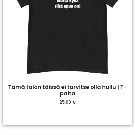
Tämä talon töissä ei tarvitse olla hullu | T-
paita
25,00
€
Valitse Vaihtoehdoista