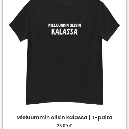
Mieluummin olisin kalassa | T-paita
25,00
€