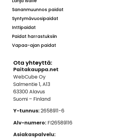
Lahja isälle
Sananmuunnos paidat
Syntymävuosipaidat
Inttipaidat
Paidat harrastuksiin
Vapaa-ajan paidat
Ota yhteyttä:
Paitakauppa.net
WebCube Oy
Salmentie 1, A13
63300 Alavus
Suomi – Finland
Y-tunnus:
2658911-6
Alv-numero:
FI26589116
Asiakaspalvelu: