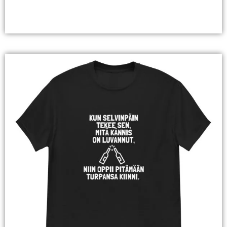
Valitse Vaihtoehdoista