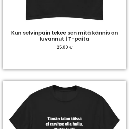
Kun selvinpäin tekee sen mitä kännis on
luvannut | T-paita
25,00
€
Valitse Vaihtoehdoista