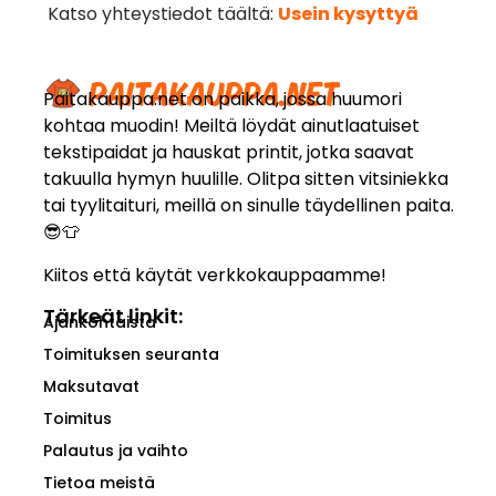
Katso yhteystiedot täältä:
Usein kysyttyä
Paitakauppa.net on paikka, jossa huumori
kohtaa muodin! Meiltä löydät ainutlaatuiset
tekstipaidat ja hauskat printit, jotka saavat
takuulla hymyn huulille. Olitpa sitten vitsiniekka
tai tyylitaituri, meillä on sinulle täydellinen paita.
😎👕
Kiitos että käytät verkkokauppaamme!
Tärkeät linkit:
Ajankohtaista
Toimituksen seuranta
Maksutavat
Toimitus
Palautus ja vaihto
Tietoa meistä