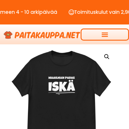
- 10 arkipäivää
Toimituskulut vain 2,90€