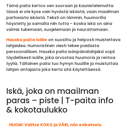
Tämä paita kertoo sen suoraan ja kaunistelematta:
tässä ei ole kyse vain hyvästä iskästä, vaan maailman
parhaasta iskästä. Teksti on lämmin, huumorilla
höystetty ja samalla niin totta – koska iskä on aina
valmis tukemaan, suojelemaan ja naurattamaan.
Hauska paita isälle
on suosittu ja helposti muistettava
lahjaidea. Humoristinen viesti tekee paidasta
persoonallisen. Hauska paita isänpäivälahjaksi sopii
täydellisesti isälle, joka arvostaa huumoria ja rentoa
tyyliä. Tällainen paita tuo hymyn huulille ja muistuttaa
lahjan antajasta joka kerta sitä käytettäessä.
Iskä, joka on maailman
paras – piste | T-paita info
& kokotaulukko
HUOM! Valitse KOKO ja VÄRI, niin esikatselu