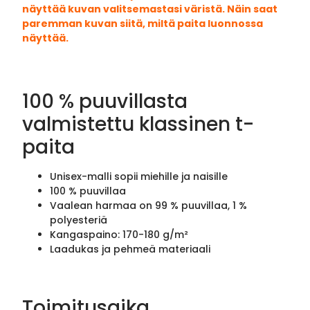
näyttää kuvan valitsemastasi väristä. Näin saat
paremman kuvan siitä, miltä paita luonnossa
näyttää.
100 % puuvillasta
valmistettu klassinen t-
paita
Unisex-malli sopii miehille ja naisille
100 % puuvillaa
Vaalean harmaa on 99 % puuvillaa, 1 %
polyesteriä
Kangaspaino: 170-180 g/m²
Laadukas ja pehmeä materiaali
Toimitusaika