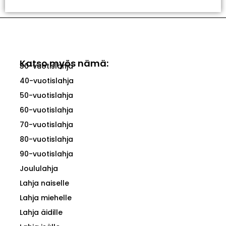
Katso myös nämä:
30-vuotislahja
40-vuotislahja
50-vuotislahja
60-vuotislahja
70-vuotislahja
80-vuotislahja
90-vuotislahja
Joululahja
Lahja naiselle
Lahja miehelle
Lahja äidille