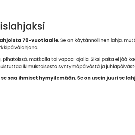
islahjaksi
ahjoista 70-vuotiaalle
. Se on käytännöllinen lahja, mu
rkkipäivälahjana.
pihatöissä, matkalla tai vapaa-ajalla. Siksi paita ei jää k
uistuttaa ikimuistoisesta syntymäpäivästä ja juhlapäiväst
se saa ihmiset hymyilemään. Se on usein juuri se la