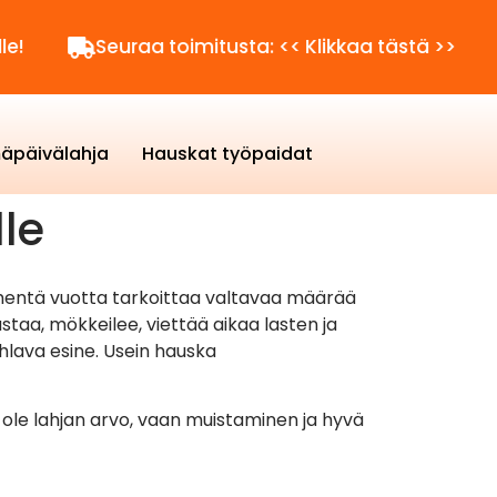
Seuraa toimitusta: << Klikkaa tästä >>
Kysy
äpäivälahja
Hauskat työpaidat
le
mmentä vuotta tarkoittaa valtavaa määrää
staa, mökkeilee, viettää aikaa lasten ja
uhlava esine. Usein hauska
 ole lahjan arvo, vaan muistaminen ja hyvä