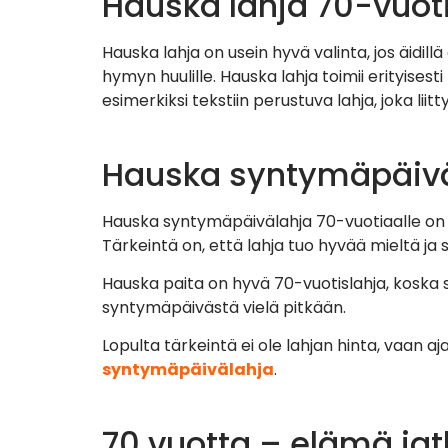
Hauska lahja 70-vuotia
Hauska lahja on usein hyvä valinta, jos äidill
hymyn huulille. Hauska lahja toimii erityises
esimerkiksi tekstiin perustuva lahja, joka l
Hauska syntymäpäivä
Hauska syntymäpäivälahja 70-vuotiaalle on hy
Tärkeintä on, että lahja tuo hyvää mieltä ja so
Hauska paita on hyvä 70-vuotislahja, koska 
syntymäpäivästä vielä pitkään.
Lopulta tärkeintä ei ole lahjan hinta, vaan a
syntymäpäivälahja
.
70 vuotta – elämä ja