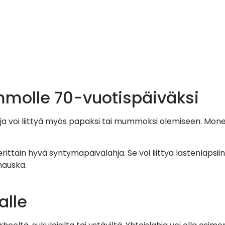
mmolle 70-vuotispäiväksi
hja voi liittyä myös papaksi tai mummoksi olemiseen. Mone
erittäin hyvä syntymäpäivälahja. Se voi liittyä lastenlap
hauska.
alle