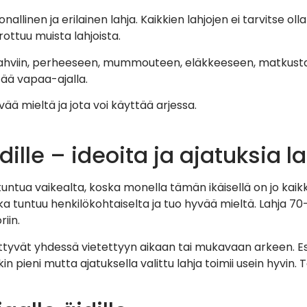
allinen ja erilainen lahja. Kaikkien lahjojen ei tarvitse oll
erottuu muista lahjoista.
si kahviin, perheeseen, mummouteen, eläkkeeseen, matkust
tää vapaa-ajalla.
ää mieltä ja jota voi käyttää arjessa.
dille – ideoita ja ajatuksia l
tuntua vaikealta, koska monella tämän ikäisellä on jo kaikke
oka tuntuu henkilökohtaiselta ja tuo hyvää mieltä. Lahja 70-vu
iin.
a liittyvät yhdessä vietettyyn aikaan tai mukavaan arkeen.
n pieni mutta ajatuksella valittu lahja toimii usein hyvin. 