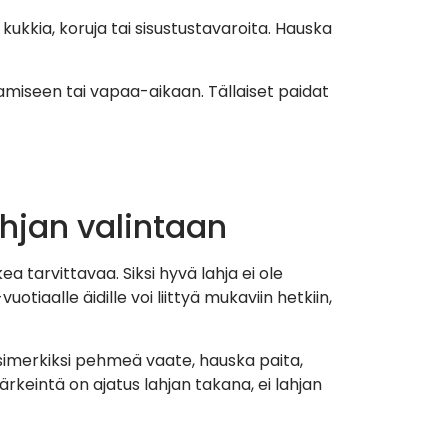
a kukkia, koruja tai sisustustavaroita. Hauska
amiseen tai vapaa-aikaan. Tällaiset paidat
ahjan valintaan
a tarvittavaa. Siksi hyvä lahja ei ole
otiaalle äidille voi liittyä mukaviin hetkiin,
 Esimerkiksi pehmeä vaate, hauska paita,
Tärkeintä on ajatus lahjan takana, ei lahjan