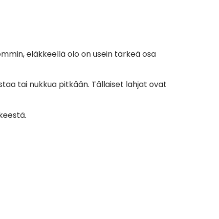
semmin, eläkkeellä olo on usein tärkeä osa
staa tai nukkua pitkään. Tällaiset lahjat ovat
kkeestä.