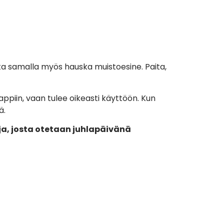
tta samalla myös hauska muistoesine. Paita,
aappiin, vaan tulee oikeasti käyttöön. Kun
ä.
hja, josta otetaan juhlapäivänä