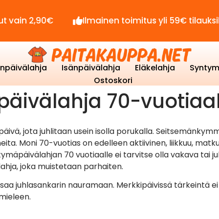
2,90€
Ilmainen toimitus yli 59€ tilauksille!
enpäivälahja
Isänpäivälahja
Eläkelahja
Syntym
Ostoskori
äivälahja 70-vuotiaal
äivä, jota juhlitaan usein isolla porukalla. Seitsemänky
ita. Moni 70-vuotias on edelleen aktiivinen, liikkuu, matku
ymäpäivälahjan 70 vuotiaalle ei tarvitse olla vakava tai j
lahja, joka muistetaan parhaiten.
 saa juhlasankarin nauramaan. Merkkipäivissä tärkeintä ei
 mieleen.