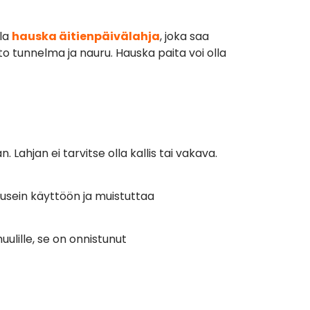
lla
hauska äitienpäivälahja
, joka saa
nto tunnelma ja nauru. Hauska paita voi olla
ahjan ei tarvitse olla kallis tai vakava.
 usein käyttöön ja muistuttaa
ulille, se on onnistunut