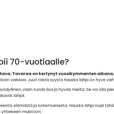
pii 70-vuotiaalle?
vittava. Tavaraa on kertynyt vuosikymmenten aikana,
ttävän vaikeaa. Juuri tästä syystä hauska lahja on hyvä vai
 hyödyllinen, vaan tuoda iloa ja hyvää mieltä. Se voi olla pie
kavat lahjat.
äkkeestä, elämästä ja kokemuksesta. Hauska lahja sopii tähän
in yhteiseen muistoon.