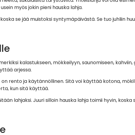
ltä, sukulaisilta tai ystäviltä. Yhteislahja voi olla esimerk
 usein myös jokin pieni hauska lahja.
i, koska se jää muistoksi syntymäpäivästä. Se tuo juhliin hu
lle
imerkiksi kalastukseen, mökkeilyyn, saunomiseen, kahviin, g
yttää arjessa.
 on rento ja käytännöllinen. Sitä voi käyttää kotona, mökill
rta, kun sitä käyttää.
ään lahjaksi. Juuri silloin hauska lahja toimii hyvin, koska
le