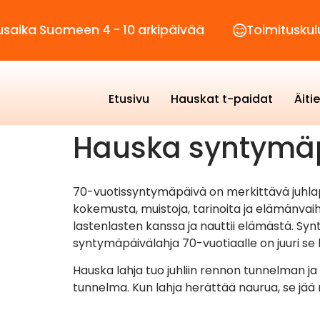
uomeen 4 - 10 arkipäivää
Toimituskulut vain 
Etusivu
Hauskat t-paidat
Äiti
Hauska syntymäp
70-vuotissyntymäpäivä on merkittävä juhlap
kokemusta, muistoja, tarinoita ja elämänvaihe
lastenlasten kanssa ja nauttii elämästä. Synt
syntymäpäivälahja 70-vuotiaalle on juuri se 
Hauska lahja tuo juhliin rennon tunnelman ja
tunnelma. Kun lahja herättää naurua, se jää