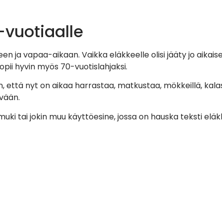
-vuotiaalle
en ja vapaa-aikaan. Vaikka eläkkeelle olisi jääty jo aikai
opii hyvin myös 70-vuotislahjaksi.
en, että nyt on aikaa harrastaa, matkustaa, mökkeillä, kala
ivään.
 muki tai jokin muu käyttöesine, jossa on hauska teksti elä