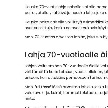
Hauska 70-vuotislahja naiselle voi olla persoon
paita voi olla yllättävä ja hauska lahja, joka 
Hauska paita naiselle voi liittyä esimerkik
ovat suosittuja, koska ne ovat mukavia käyt
Moni 70-vuotias arvostaa lahjaa, joka tuo hyv
Lahja 70-vuotiaalle äi
Lahjan valitseminen 70-vuotiaalle äidille voi 
välttämättä kallis tai suuri, vaan sellainen, j
arkeen, harrastuksiin, perheeseen tai huumor
Moni äiti tässä iässä arvostaa lahjoja, jotk
valokuvakirja, kukat, hemmottelutuote tai joki
hinta.