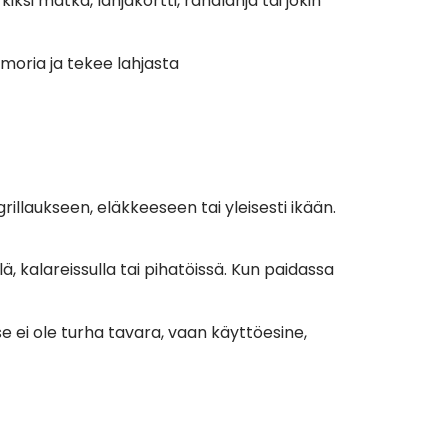
iksi matka, lahjakortti, rahalahja tai jokin
umoria ja tekee lahjasta
rillaukseen, eläkkeeseen tai yleisesti ikään.
ä, kalareissulla tai pihatöissä. Kun paidassa
 se ei ole turha tavara, vaan käyttöesine,