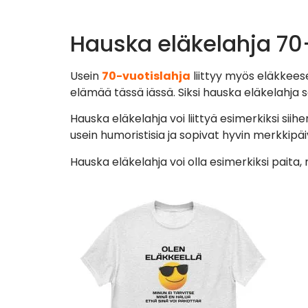
Hauska eläkelahja 70
Usein
70-vuotislahja
liittyy myös eläkkeese
elämää tässä iässä. Siksi hauska eläkelahja s
Hauska eläkelahja voi liittyä esimerkiksi siih
usein humoristisia ja sopivat hyvin merkkipä
Hauska eläkelahja voi olla esimerkiksi paita,