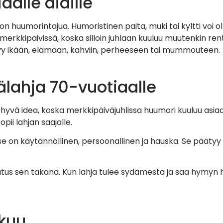
alle äidille
ä on huumorintajua. Humoristinen paita, muki tai kyltti voi o
ti merkkipäivissä, koska silloin juhlaan kuuluu muutenkin re
iittyy ikään, elämään, kahviin, perheeseen tai mummouteen.
lahja 70-vuotiaalle
vä idea, koska merkkipäiväjuhlissa huumori kuuluu asiaan. L
pii lahjan saajalle.
se on käytännöllinen, persoonallinen ja hauska. Se päätyy
jatus sen takana. Kun lahja tulee sydämestä ja saa hymyn hu
tkuu