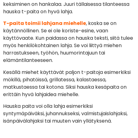
keksiminen on hankalaa. Juuri tällaisessa tilanteessa
hauska t-paita on hyvä lahja.
T-paita toimii lahjana miehelle
, koska se on
käytännöllinen. Se ei ole koriste-esine, vaan
käyttövaate. Kun paidassa on hauska teksti, siitä tulee
myös henkilökohtainen lahja. Se voi liittyä miehen
harrastukseen, työhön, huumorintajuun tai
elämäntilanteeseen.
Kesällä miehet käyttävät paljon t-paitoja esimerkiksi
mökillä, pihatöissä, grillatessa, kalastaessa,
matkustaessa tai kotona. Siksi hauska kesäpaita on
erittäin hyvä lahjaidea miehelle.
Hauska paita voi olla lahja esimerkiksi
syntymäpäiväksi, juhannukseksi, valmistujaislahjaksi,
isänpäivälahjaksi tai muuten vain yllätyksenä.