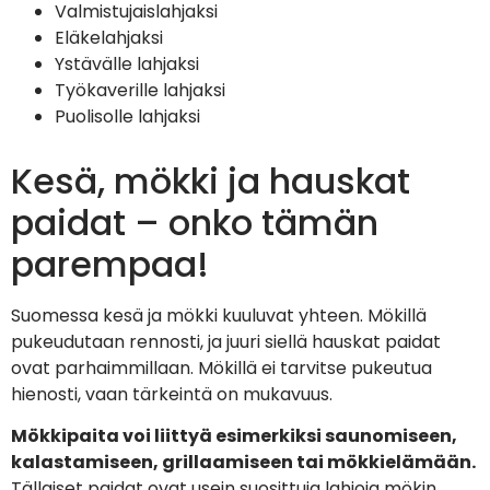
Valmistujaislahjaksi
Eläkelahjaksi
Ystävälle lahjaksi
Työkaverille lahjaksi
Puolisolle lahjaksi
Kesä, mökki ja hauskat
paidat – onko tämän
parempaa!
Suomessa kesä ja mökki kuuluvat yhteen. Mökillä
pukeudutaan rennosti, ja juuri siellä hauskat paidat
ovat parhaimmillaan. Mökillä ei tarvitse pukeutua
hienosti, vaan tärkeintä on mukavuus.
Mökkipaita voi liittyä esimerkiksi saunomiseen,
kalastamiseen, grillaamiseen tai mökkielämään.
Tällaiset paidat ovat usein suosittuja lahjoja mökin