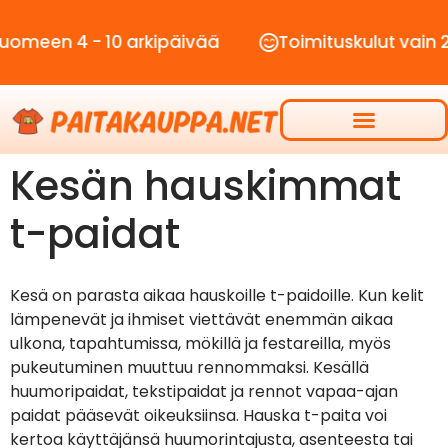
n 4 - 10 arkipäivää
Toimituskulut vain 2,90€
Kesän hauskimmat
t-paidat
Kesä on parasta aikaa hauskoille t-paidoille. Kun kelit
lämpenevät ja ihmiset viettävät enemmän aikaa
ulkona, tapahtumissa, mökillä ja festareilla, myös
pukeutuminen muuttuu rennommaksi. Kesällä
huumoripaidat, tekstipaidat ja rennot vapaa-ajan
paidat pääsevät oikeuksiinsa. Hauska t-paita voi
kertoa käyttäjänsä huumorintajusta, asenteesta tai