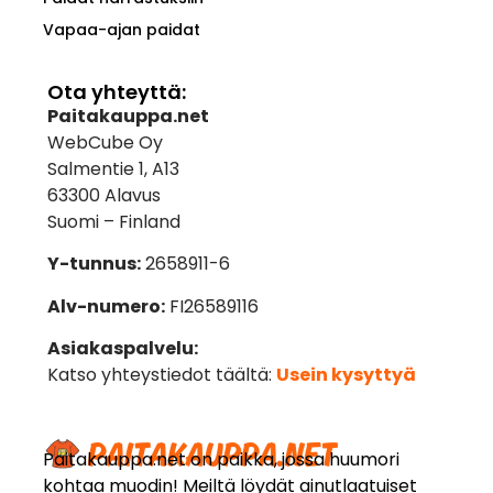
Vapaa-ajan paidat
Ota yhteyttä:
Paitakauppa.net
WebCube Oy
Salmentie 1, A13
63300 Alavus
Suomi – Finland
Y-tunnus:
2658911-6
Alv-numero:
FI26589116
Asiakaspalvelu:
Katso yhteystiedot täältä:
Usein kysyttyä
Paitakauppa.net on paikka, jossa huumori
kohtaa muodin! Meiltä löydät ainutlaatuiset