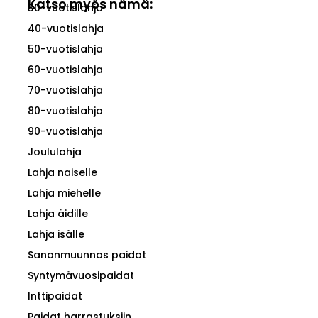
Katso myös nämä:
30-vuotislahja
40-vuotislahja
50-vuotislahja
60-vuotislahja
70-vuotislahja
80-vuotislahja
90-vuotislahja
Joululahja
Lahja naiselle
Lahja miehelle
Lahja äidille
Lahja isälle
Sananmuunnos paidat
Syntymävuosipaidat
Inttipaidat
Paidat harrastuksiin