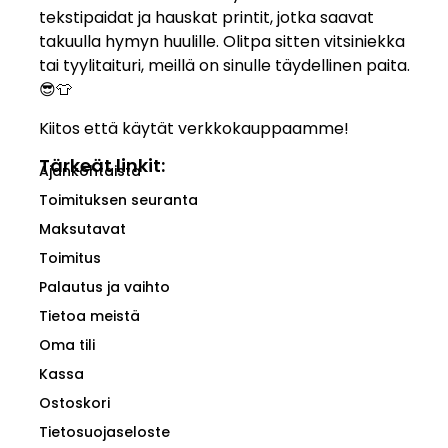
tekstipaidat ja hauskat printit, jotka saavat
takuulla hymyn huulille. Olitpa sitten vitsiniekka
tai tyylitaituri, meillä on sinulle täydellinen paita.
😎👕
Kiitos että käytät verkkokauppaamme!
Tärkeät linkit:
Ajankohtaista
Toimituksen seuranta
Maksutavat
Toimitus
Palautus ja vaihto
Tietoa meistä
Oma tili
Kassa
Ostoskori
Tietosuojaseloste