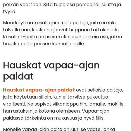
pelkän vaatteen. Siitä tulee osa persoonallisuutta ja
tyyliä.
Moni käyttää kesällä juuri niitä paitoja, joita ei ehkä
talvella näe, koska ne jäävät hupparin tai takin alle.
Kesällä t-paita on usein koko asun tärkein osa, joten
hauska paita pääsee kunnolla esille.
Hauskat vapaa-ajan
paidat
Hauskat vapaa-ajan paidat
ovat sellaisia paitoja,
joita käytetään silloin, kun ei tarvitse pukeutua
virallisesti. Ne sopivat viikonloppuihin, lomalle, mökille,
harrastuksiin ja kotona olemiseen. Vapaa-ajan
paidassa tärkeintä on mukavuus ja hyvä fiilis.
Monelle vapaa-ajan paita on juuri se vaate, jonka