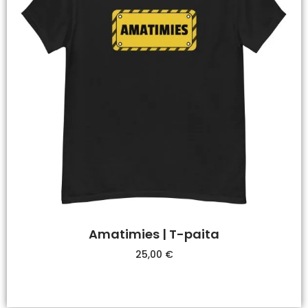
Amatimies | T-paita
25,00
€
Valitse Vaihtoehdoista