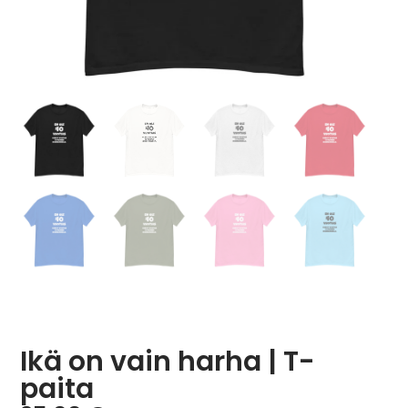
Ikä on vain harha | T-
paita