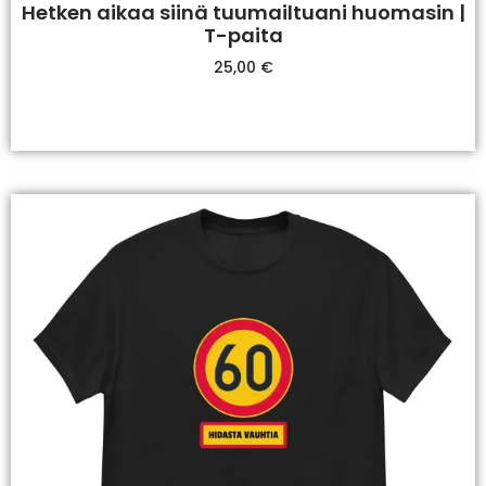
Hetken aikaa siinä tuumailtuani huomasin |
T-paita
25,00
€
Valitse Vaihtoehdoista