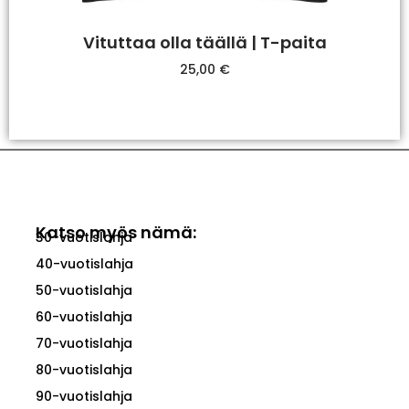
Vituttaa olla täällä | T-paita
25,00
€
Valitse Vaihtoehdoista
Katso myös nämä:
30-vuotislahja
40-vuotislahja
50-vuotislahja
60-vuotislahja
70-vuotislahja
80-vuotislahja
90-vuotislahja