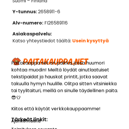
Suomi – Finland
Y-tunnus:
2658911-6
Alv-numero:
FI26589116
Asiakaspalvelu:
Katso yhteystiedot täältä:
Usein kysyttyä
Paitakauppa.net on paikka, jossa huumori
kohtaa muodin! Meiltä löydät ainutlaatuiset
tekstipaidat ja hauskat printit, jotka saavat
takuulla hymyn huulille. Olitpa sitten vitsiniekka
tai tyylitaituri, meillä on sinulle täydellinen paita.
😎👕
Kiitos että käytät verkkokauppaamme!
Tärkeät linkit:
Ajankohtaista