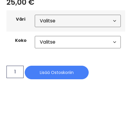
25,00
€
Väri
Koko
Lisää Ostoskoriin