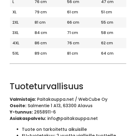
L
76 cm
56 cm
47 cm
XL
79 cm
61 cm
51 cm
2XL
81 cm
66 cm
55 cm
3XL
84 cm
71 cm
58 cm
4XL
86 cm
76 cm
62 cm
5XL
89 cm
81 cm
64 cm
Tuoteturvallisuus
Valmistaja:
Paitakauppa.net / WebCube Oy
Osoite:
Salmentie 1 A13, 63300 Alavus
Y-tunnus:
2658911-6
Asiakaspalvelu:
info@paitakauppa.net
Tuote on tarkoitettu aikuisille
EU-tuotetakuu: 2 vuotta viallisille tuotteille