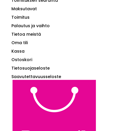
Toimituksen seuranta
Maksutavat
Toimitus
Palautus ja vaihto
Tietoa meistä
Oma tili
Kassa
Ostoskori
Tietosuojaseloste
Saavutettavuusseloste