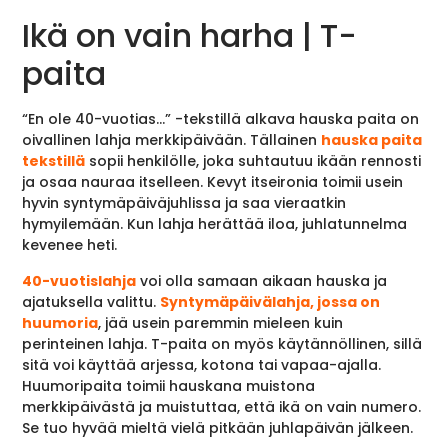
Ikä on vain harha | T-
paita
“En ole 40-vuotias…” -tekstillä alkava hauska paita on
oivallinen lahja merkkipäivään. Tällainen
hauska paita
tekstillä
sopii henkilölle, joka suhtautuu ikään rennosti
ja osaa nauraa itselleen. Kevyt itseironia toimii usein
hyvin syntymäpäiväjuhlissa ja saa vieraatkin
hymyilemään. Kun lahja herättää iloa, juhlatunnelma
kevenee heti.
40-vuotislahja
voi olla samaan aikaan hauska ja
ajatuksella valittu.
Syntymäpäivälahja, jossa on
huumoria
, jää usein paremmin mieleen kuin
perinteinen lahja. T-paita on myös käytännöllinen, sillä
sitä voi käyttää arjessa, kotona tai vapaa-ajalla.
Huumoripaita toimii hauskana muistona
merkkipäivästä ja muistuttaa, että ikä on vain numero.
Se tuo hyvää mieltä vielä pitkään juhlapäivän jälkeen.