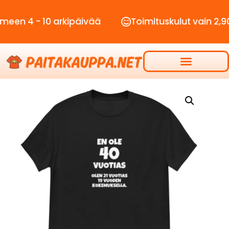
- 10 arkipäivää
Toimituskulut vain 2,90€