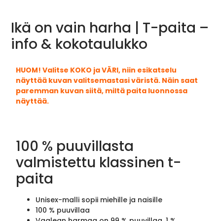
Ikä on vain harha | T-paita –
info & kokotaulukko
HUOM! Valitse KOKO ja VÄRI, niin esikatselu
näyttää kuvan valitsemastasi väristä. Näin saat
paremman kuvan siitä, miltä paita luonnossa
näyttää.
100 % puuvillasta
valmistettu klassinen t-
paita
Unisex-malli sopii miehille ja naisille
100 % puuvillaa
Vaalean harmaa on 99 % puuvillaa, 1 %