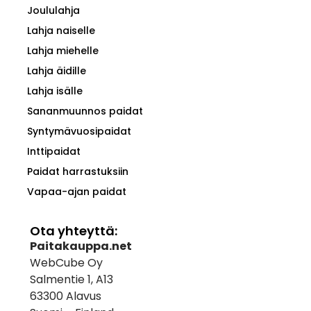
Joululahja
Lahja naiselle
Lahja miehelle
Lahja äidille
Lahja isälle
Sananmuunnos paidat
Syntymävuosipaidat
Inttipaidat
Paidat harrastuksiin
Vapaa-ajan paidat
Ota yhteyttä:
Paitakauppa.net
WebCube Oy
Salmentie 1, A13
63300 Alavus