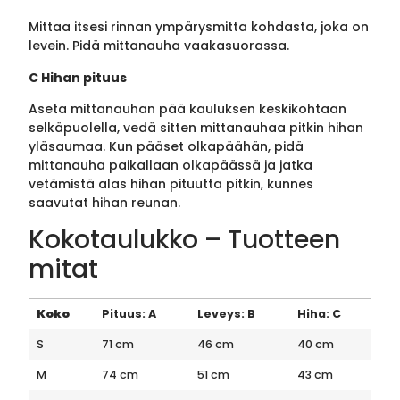
Mittaa itsesi rinnan ympärysmitta kohdasta, joka on
levein. Pidä mittanauha vaakasuorassa.
C Hihan pituus
Aseta mittanauhan pää kauluksen keskikohtaan
selkäpuolella, vedä sitten mittanauhaa pitkin hihan
yläsaumaa. Kun pääset olkapäähän, pidä
mittanauha paikallaan olkapäässä ja jatka
vetämistä alas hihan pituutta pitkin, kunnes
saavutat hihan reunan.
Kokotaulukko – Tuotteen
mitat
Koko
Pituus: A
Leveys: B
Hiha: C
S
71 cm
46 cm
40 cm
M
74 cm
51 cm
43 cm