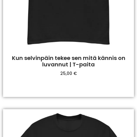
Kun selvinpäin tekee sen mitä kännis on
luvannut | T-paita
25,00
€
Valitse Vaihtoehdoista