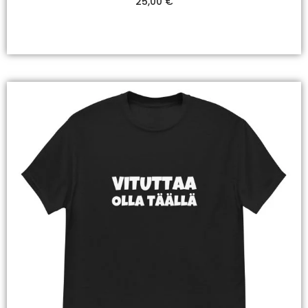
25,00
€
Valitse Vaihtoehdoista