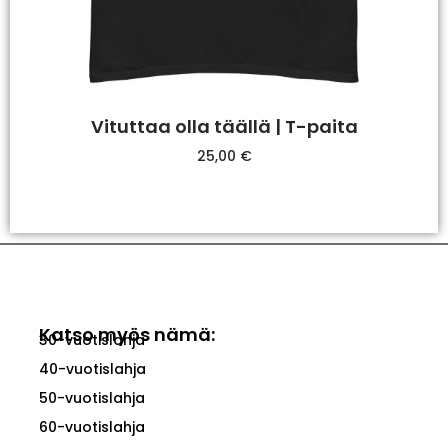
Vituttaa olla täällä | T-paita
25,00
€
Valitse Vaihtoehdoista
Katso myös nämä:
30-vuotislahja
40-vuotislahja
50-vuotislahja
60-vuotislahja