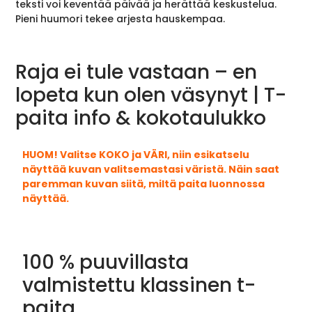
teksti voi keventää päivää ja herättää keskustelua.
Pieni huumori tekee arjesta hauskempaa.
Raja ei tule vastaan – en
lopeta kun olen väsynyt | T-
paita info & kokotaulukko
HUOM! Valitse KOKO ja VÄRI, niin esikatselu
näyttää kuvan valitsemastasi väristä. Näin saat
paremman kuvan siitä, miltä paita luonnossa
näyttää.
100 % puuvillasta
valmistettu klassinen t-
paita