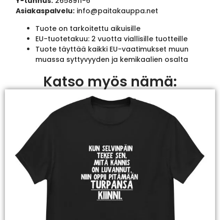
Y-tunnus:
2658911-6
Asiakaspalvelu:
info@paitakauppa.net
Tuote on tarkoitettu aikuisille
EU-tuotetakuu: 2 vuotta viallisille tuotteille
Tuote täyttää kaikki EU-vaatimukset muun
muassa syttyvyyden ja kemikaalien osalta
Katso myös nämä: