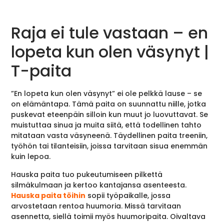
Raja ei tule vastaan – en
lopeta kun olen väsynyt |
T-paita
”En lopeta kun olen väsynyt” ei ole pelkkä lause – se
on elämäntapa. Tämä paita on suunnattu niille, jotka
puskevat eteenpäin silloin kun muut jo luovuttavat. Se
muistuttaa sinua ja muita siitä, että todellinen tahto
mitataan vasta väsyneenä. Täydellinen paita treeniin,
työhön tai tilanteisiin, joissa tarvitaan sisua enemmän
kuin lepoa.
Hauska paita tuo pukeutumiseen pilkettä
silmäkulmaan ja kertoo kantajansa asenteesta.
Hauska paita töihin
sopii työpaikalle, jossa
arvostetaan rentoa huumoria. Missä tarvitaan
asennetta, siellä toimii myös huumoripaita. Oivaltava