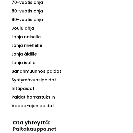
70-vuotislahja
80-vuotislahja
90-vuotislahja
Joululahja
Lahja naiselle
Lahja miehelle
Lahja äidille
Lahja isälle
Sananmuunnos paidat
Syntymävuosipaidat
Inttipaidat
Paidat harrastuksiin
Vapaa-ajan paidat
Ota yhteyttä:
Paitakauppa.net