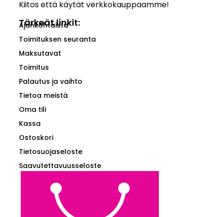
Kiitos että käytät verkkokauppaamme!
Tärkeät linkit:
Ajankohtaista
Toimituksen seuranta
Maksutavat
Toimitus
Palautus ja vaihto
Tietoa meistä
Oma tili
Kassa
Ostoskori
Tietosuojaseloste
Saavutettavuusseloste