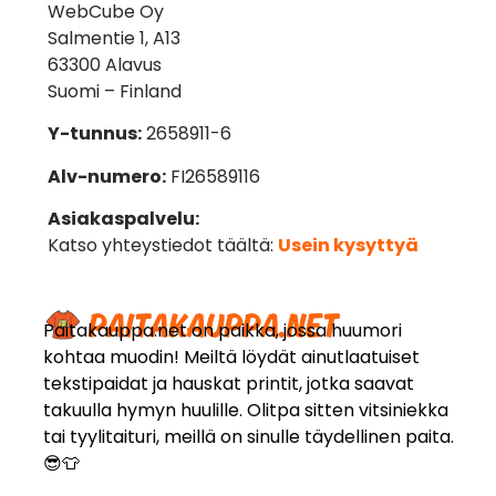
WebCube Oy
Salmentie 1, A13
63300 Alavus
Suomi – Finland
Y-tunnus:
2658911-6
Alv-numero:
FI26589116
Asiakaspalvelu:
Katso yhteystiedot täältä:
Usein kysyttyä
Paitakauppa.net on paikka, jossa huumori
kohtaa muodin! Meiltä löydät ainutlaatuiset
tekstipaidat ja hauskat printit, jotka saavat
takuulla hymyn huulille. Olitpa sitten vitsiniekka
tai tyylitaituri, meillä on sinulle täydellinen paita.
😎👕