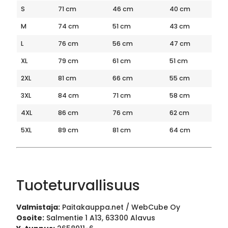
S
71 cm
46 cm
40 cm
M
74 cm
51 cm
43 cm
L
76 cm
56 cm
47 cm
XL
79 cm
61 cm
51 cm
2XL
81 cm
66 cm
55 cm
3XL
84 cm
71 cm
58 cm
4XL
86 cm
76 cm
62 cm
5XL
89 cm
81 cm
64 cm
Tuoteturvallisuus
Valmistaja:
Paitakauppa.net / WebCube Oy
Osoite:
Salmentie 1 A13, 63300 Alavus