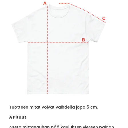
Tuotteen mitat voivat vaihdella jopa 5 cm.
A Pituus
Aseta mittanauhan pää kauluksen viereen paidan