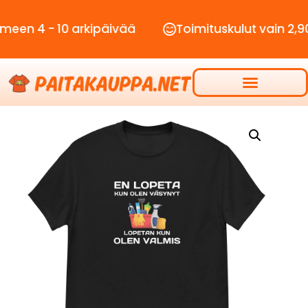
- 10 arkipäivää
Toimituskulut vain 2,90€