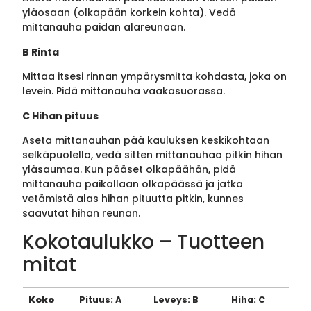
yläosaan (olkapään korkein kohta). Vedä
mittanauha paidan alareunaan.
B Rinta
Mittaa itsesi rinnan ympärysmitta kohdasta, joka on
levein. Pidä mittanauha vaakasuorassa.
C Hihan pituus
Aseta mittanauhan pää kauluksen keskikohtaan
selkäpuolella, vedä sitten mittanauhaa pitkin hihan
yläsaumaa. Kun pääset olkapäähän, pidä
mittanauha paikallaan olkapäässä ja jatka
vetämistä alas hihan pituutta pitkin, kunnes
saavutat hihan reunan.
Kokotaulukko – Tuotteen
mitat
Koko
Pituus: A
Leveys: B
Hiha: C