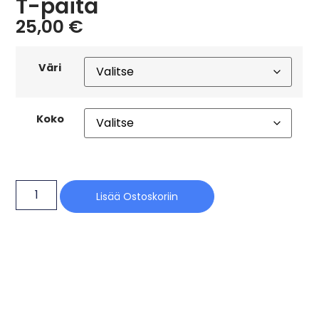
T-paita
25,00
€
Väri
Koko
Lisää Ostoskoriin