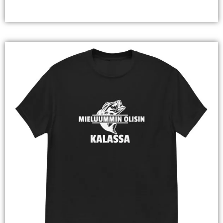
Valitse Vaihtoehdoista