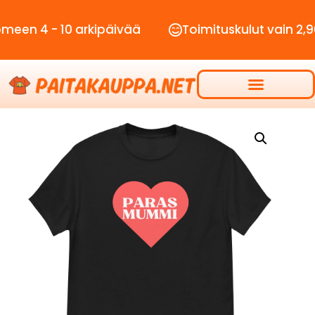
 - 10 arkipäivää
Toimituskulut vain 2,90€