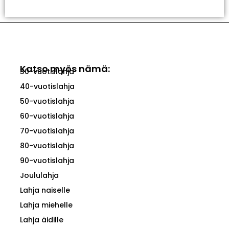
Katso myös nämä:
30-vuotislahja
40-vuotislahja
50-vuotislahja
60-vuotislahja
70-vuotislahja
80-vuotislahja
90-vuotislahja
Joululahja
Lahja naiselle
Lahja miehelle
Lahja äidille