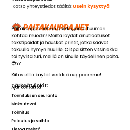
Katso yhteystiedot täältä:
Usein kysyttyä
Paitakauppa.net on paikka, jossa huumori
kohtaa muodin! Meiltä löydät ainutlaatuiset
tekstipaidat ja hauskat printit, jotka saavat
takuulla hymyn huulille. Olitpa sitten vitsiniekka
tai tyylitaituri, meillä on sinulle täydellinen paita.
😎👕
Kiitos että käytät verkkokauppaamme!
Tärkeät linkit:
Ajankohtaista
Toimituksen seuranta
Maksutavat
Toimitus
Palautus ja vaihto
Tietoa meistä