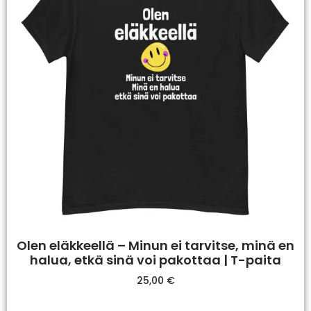
Olen eläkkeellä – Minun ei tarvitse, minä en
halua, etkä sinä voi pakottaa | T-paita
25,00
€
Valitse Vaihtoehdoista