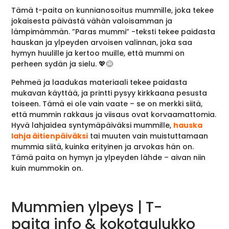
Tämä t-paita on kunnianosoitus mummille, joka tekee
jokaisesta päivästä vähän valoisamman ja
lämpimämmän. ”Paras mummi” -teksti tekee paidasta
hauskan ja ylpeyden arvoisen valinnan, joka saa
hymyn huulille ja kertoo muille, että mummi on
perheen sydän ja sielu. 💖😊
Pehmeä ja laadukas materiaali tekee paidasta
mukavan käyttää, ja printti pysyy kirkkaana pesusta
toiseen. Tämä ei ole vain vaate – se on merkki siitä,
että mummin rakkaus ja viisaus ovat korvaamattomia.
Hyvä lahjaidea syntymäpäiväksi mummille,
hauska
lahja äitienpäiväksi
tai muuten vain muistuttamaan
mummia siitä, kuinka erityinen ja arvokas hän on.
Tämä paita on hymyn ja ylpeyden lähde – aivan niin
kuin mummokin on.
Mummien ylpeys | T-
paita info & kokotaulukko