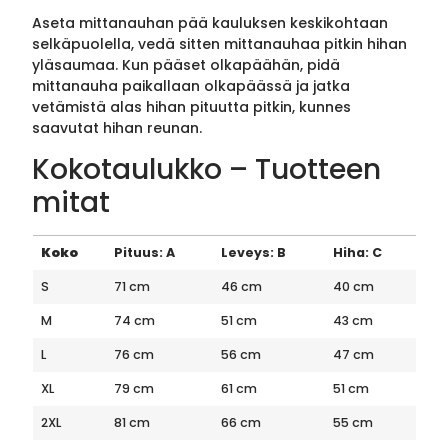
Aseta mittanauhan pää kauluksen keskikohtaan
selkäpuolella, vedä sitten mittanauhaa pitkin hihan
yläsaumaa. Kun pääset olkapäähän, pidä
mittanauha paikallaan olkapäässä ja jatka
vetämistä alas hihan pituutta pitkin, kunnes
saavutat hihan reunan.
Kokotaulukko – Tuotteen
mitat
Koko
Pituus: A
Leveys: B
Hiha: C
S
71 cm
46 cm
40 cm
M
74 cm
51 cm
43 cm
L
76 cm
56 cm
47 cm
XL
79 cm
61 cm
51 cm
2XL
81 cm
66 cm
55 cm