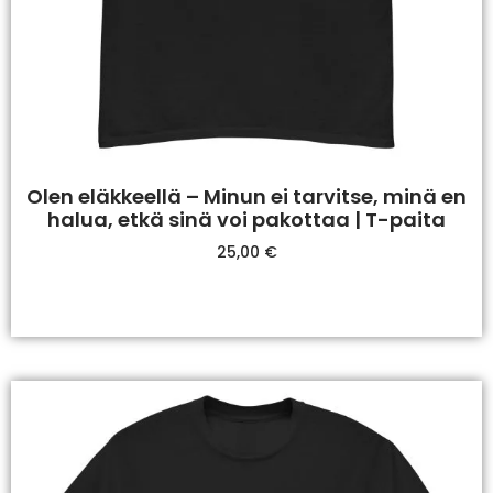
Olen eläkkeellä – Minun ei tarvitse, minä en
halua, etkä sinä voi pakottaa | T-paita
25,00
€
Valitse Vaihtoehdoista