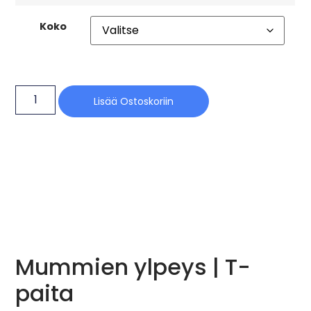
Koko
Lisää Ostoskoriin
Mummien ylpeys | T-
paita