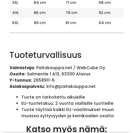
3XL
84 cm
71 cm
58 cm
4XL
86 cm
76 cm
62 cm
5XL
89 cm
81 cm
64 cm
Tuoteturvallisuus
Valmistaja:
Paitakauppa.net / WebCube Oy
Osoite:
Salmentie 1 A13, 63300 Alavus
Y-tunnus:
2658911-6
Asiakaspalvelu:
info@paitakauppa.net
Tuote on tarkoitettu aikuisille
EU-tuotetakuu: 2 vuotta viallisille tuotteille
Tuote täyttää kaikki EU-vaatimukset muun
muassa syttyvyyden ja kemikaalien osalta
Katso myös nämä: