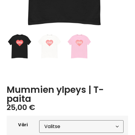
Mummien ylpeys | T-
paita
25,00
€
Väri