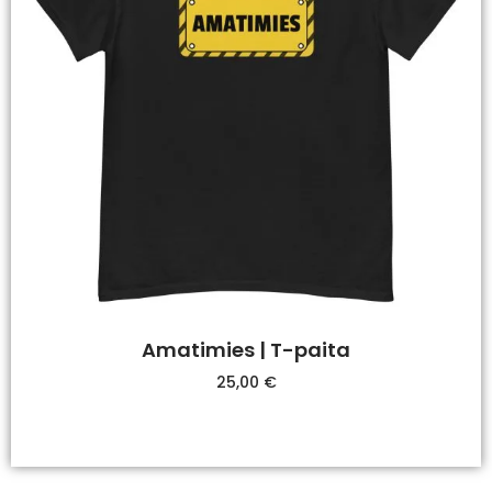
Amatimies | T-paita
25,00
€
Valitse Vaihtoehdoista