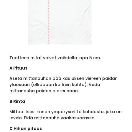
Tuotteen mitat voivat vaihdella jopa 5 cm.
A Pituus
Aseta mittanauhan pää kauluksen viereen paidan
yläosaan (olkapään korkein kohta). Vedä
mittanauha paidan alareunaan.
B Rinta
Mittaa itsesi rinnan ympärysmitta kohdasta, joka on
levein. Pidä mittanauha vaakasuorassa.
C Hihan pituus