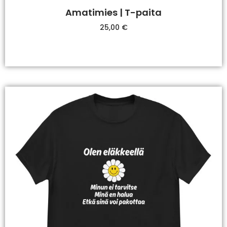
Amatimies | T-paita
25,00
€
Valitse Vaihtoehdoista