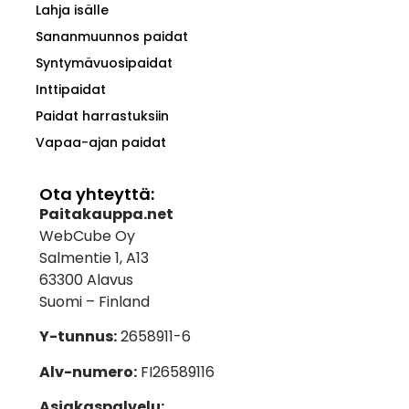
Lahja isälle
Sananmuunnos paidat
Syntymävuosipaidat
Inttipaidat
Paidat harrastuksiin
Vapaa-ajan paidat
Ota yhteyttä:
Paitakauppa.net
WebCube Oy
Salmentie 1, A13
63300 Alavus
Suomi – Finland
Y-tunnus:
2658911-6
Alv-numero:
FI26589116
Asiakaspalvelu: