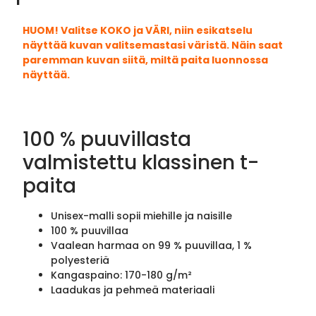
HUOM! Valitse KOKO ja VÄRI, niin esikatselu
näyttää kuvan valitsemastasi väristä. Näin saat
paremman kuvan siitä, miltä paita luonnossa
näyttää.
100 % puuvillasta
valmistettu klassinen t-
paita
Unisex-malli sopii miehille ja naisille
100 % puuvillaa
Vaalean harmaa on 99 % puuvillaa, 1 %
polyesteriä
Kangaspaino: 170-180 g/m²
Laadukas ja pehmeä materiaali