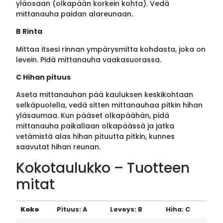
yläosaan (olkapään korkein kohta). Vedä
mittanauha paidan alareunaan.
B Rinta
Mittaa itsesi rinnan ympärysmitta kohdasta, joka on
levein. Pidä mittanauha vaakasuorassa.
C Hihan pituus
Aseta mittanauhan pää kauluksen keskikohtaan
selkäpuolella, vedä sitten mittanauhaa pitkin hihan
yläsaumaa. Kun pääset olkapäähän, pidä
mittanauha paikallaan olkapäässä ja jatka
vetämistä alas hihan pituutta pitkin, kunnes
saavutat hihan reunan.
Kokotaulukko – Tuotteen
mitat
Koko
Pituus: A
Leveys: B
Hiha: C