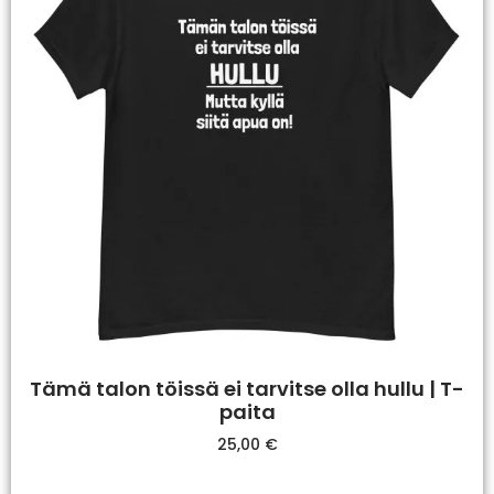
Tämä talon töissä ei tarvitse olla hullu | T-
paita
25,00
€
Valitse Vaihtoehdoista