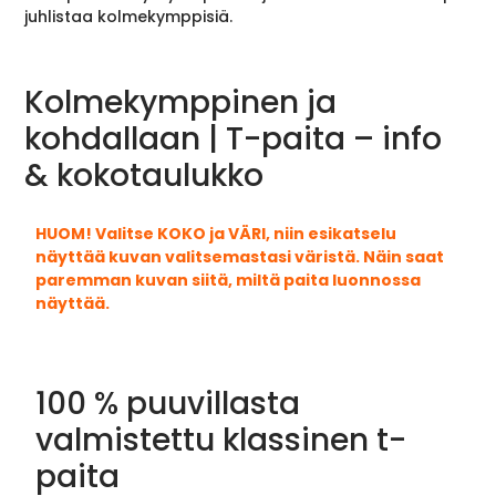
juhlistaa kolmekymppisiä.
Kolmekymppinen ja
kohdallaan | T-paita – info
& kokotaulukko
HUOM! Valitse KOKO ja VÄRI, niin esikatselu
näyttää kuvan valitsemastasi väristä. Näin saat
paremman kuvan siitä, miltä paita luonnossa
näyttää.
100 % puuvillasta
valmistettu klassinen t-
paita