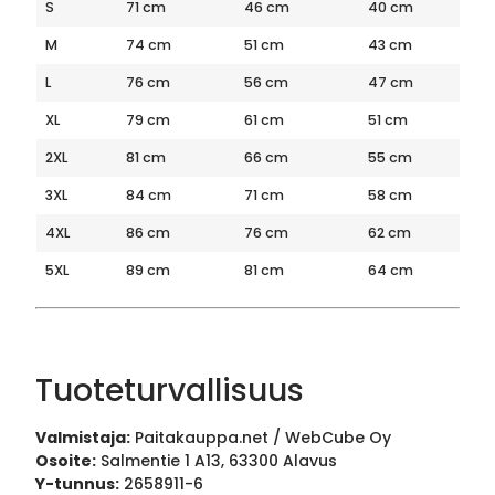
S
71 cm
46 cm
40 cm
M
74 cm
51 cm
43 cm
L
76 cm
56 cm
47 cm
XL
79 cm
61 cm
51 cm
2XL
81 cm
66 cm
55 cm
3XL
84 cm
71 cm
58 cm
4XL
86 cm
76 cm
62 cm
5XL
89 cm
81 cm
64 cm
Tuoteturvallisuus
Valmistaja:
Paitakauppa.net / WebCube Oy
Osoite:
Salmentie 1 A13, 63300 Alavus
Y-tunnus:
2658911-6