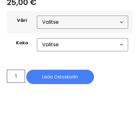
25,00
€
Väri
Koko
Lisää Ostoskoriin