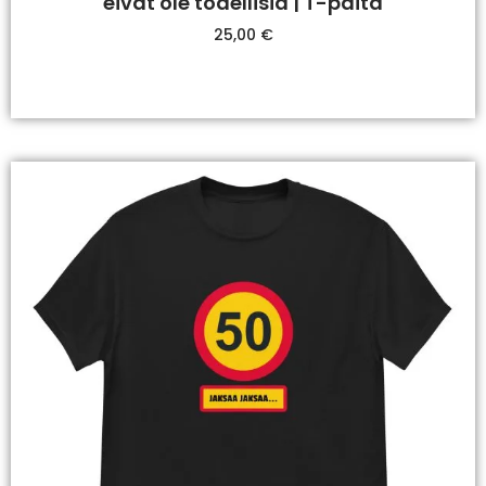
eivät ole todellisia | T-paita
25,00
€
Valitse Vaihtoehdoista