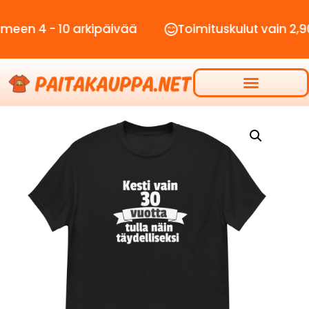
- 10 arkipäivää
Toimituskulut vain 2,90€