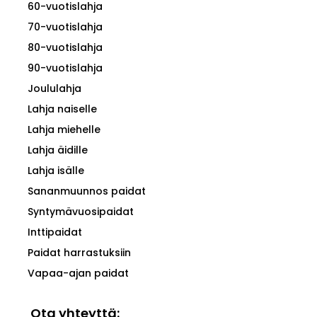
60-vuotislahja
70-vuotislahja
80-vuotislahja
90-vuotislahja
Joululahja
Lahja naiselle
Lahja miehelle
Lahja äidille
Lahja isälle
Sananmuunnos paidat
Syntymävuosipaidat
Inttipaidat
Paidat harrastuksiin
Vapaa-ajan paidat
Ota yhteyttä: