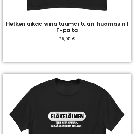
Hetken aikaa siinä tuumailtuani huomasin |
T-paita
25,00
€
Valitse Vaihtoehdoista