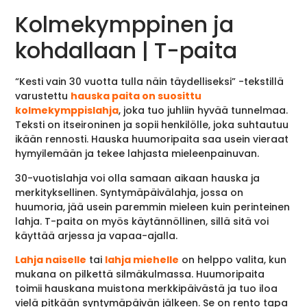
Kolmekymppinen ja
kohdallaan | T-paita
“Kesti vain 30 vuotta tulla näin täydelliseksi” -tekstillä
varustettu
hauska paita on suosittu
kolmekymppislahja
, joka tuo juhliin hyvää tunnelmaa.
Teksti on itseironinen ja sopii henkilölle, joka suhtautuu
ikään rennosti. Hauska huumoripaita saa usein vieraat
hymyilemään ja tekee lahjasta mieleenpainuvan.
30-vuotislahja voi olla samaan aikaan hauska ja
merkityksellinen. Syntymäpäivälahja, jossa on
huumoria, jää usein paremmin mieleen kuin perinteinen
lahja. T-paita on myös käytännöllinen, sillä sitä voi
käyttää arjessa ja vapaa-ajalla.
Lahja naiselle
tai
lahja miehelle
on helppo valita, kun
mukana on pilkettä silmäkulmassa. Huumoripaita
toimii hauskana muistona merkkipäivästä ja tuo iloa
vielä pitkään syntymäpäivän jälkeen. Se on rento tapa