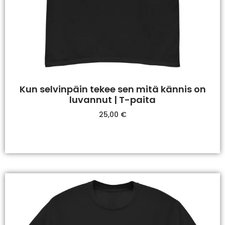
Kun selvinpäin tekee sen mitä kännis on
luvannut | T-paita
25,00
€
Valitse Vaihtoehdoista