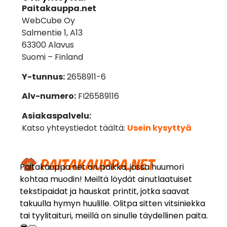
Paitakauppa.net
WebCube Oy
Salmentie 1, A13
63300 Alavus
Suomi – Finland
Y-tunnus:
2658911-6
Alv-numero:
FI26589116
Asiakaspalvelu:
Katso yhteystiedot täältä:
Usein kysyttyä
Paitakauppa.net on paikka, jossa huumori
kohtaa muodin! Meiltä löydät ainutlaatuiset
tekstipaidat ja hauskat printit, jotka saavat
takuulla hymyn huulille. Olitpa sitten vitsiniekka
tai tyylitaituri, meillä on sinulle täydellinen paita.