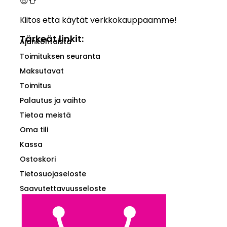
😎👕
Kiitos että käytät verkkokauppaamme!
Tärkeät linkit:
Ajankohtaista
Toimituksen seuranta
Maksutavat
Toimitus
Palautus ja vaihto
Tietoa meistä
Oma tili
Kassa
Ostoskori
Tietosuojaseloste
Saavutettavuusseloste