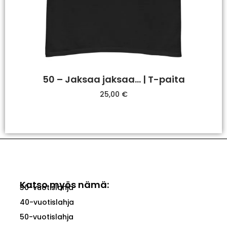
50 – Jaksaa jaksaa… | T-paita
25,00
€
Valitse Vaihtoehdoista
Katso myös nämä:
30-vuotislahja
40-vuotislahja
50-vuotislahja