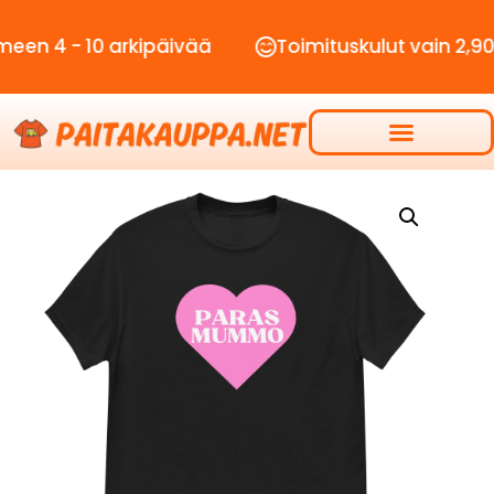
 10 arkipäivää
Toimituskulut vain 2,90€