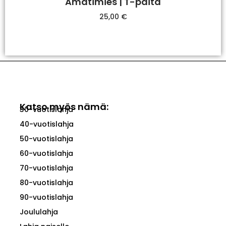
Amatimies | T-paita
25,00
€
Valitse Vaihtoehdoista
Katso myös nämä:
30-vuotislahja
40-vuotislahja
50-vuotislahja
60-vuotislahja
70-vuotislahja
80-vuotislahja
90-vuotislahja
Joululahja