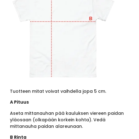
Tuotteen mitat voivat vaihdella jopa 5 cm.
A Pituus
Aseta mittanauhan pää kauluksen viereen paidan
yläosaan (olkapään korkein kohta). Vedä
mittanauha paidan alareunaan.
B Rinta