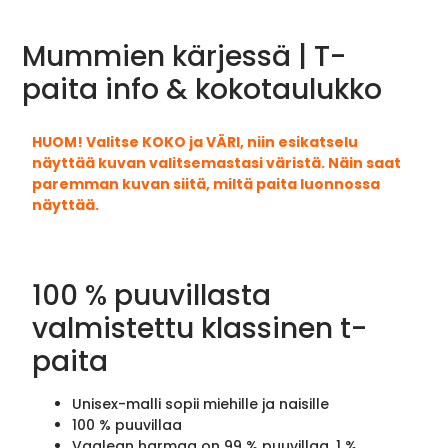
Mummien kärjessä | T-
paita info & kokotaulukko
HUOM! Valitse KOKO ja VÄRI, niin esikatselu
näyttää kuvan valitsemastasi väristä. Näin saat
paremman kuvan siitä, miltä paita luonnossa
näyttää.
100 % puuvillasta
valmistettu klassinen t-
paita
Unisex-malli sopii miehille ja naisille
100 % puuvillaa
Vaalean harmaa on 99 % puuvillaa, 1 %