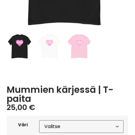
Mummien kärjessä | T-
paita
25,00
€
Väri