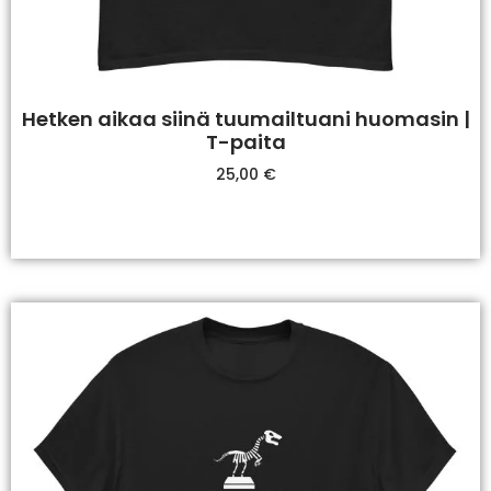
Hetken aikaa siinä tuumailtuani huomasin |
T-paita
25,00
€
Valitse Vaihtoehdoista