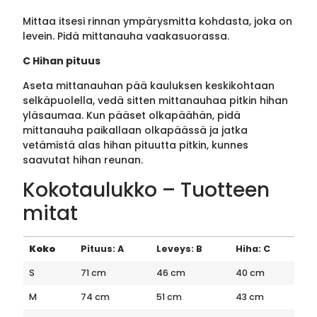
Mittaa itsesi rinnan ympärysmitta kohdasta, joka on
levein. Pidä mittanauha vaakasuorassa.
C Hihan pituus
Aseta mittanauhan pää kauluksen keskikohtaan
selkäpuolella, vedä sitten mittanauhaa pitkin hihan
yläsaumaa. Kun pääset olkapäähän, pidä
mittanauha paikallaan olkapäässä ja jatka
vetämistä alas hihan pituutta pitkin, kunnes
saavutat hihan reunan.
Kokotaulukko – Tuotteen
mitat
Koko
Pituus: A
Leveys: B
Hiha: C
S
71 cm
46 cm
40 cm
M
74 cm
51 cm
43 cm