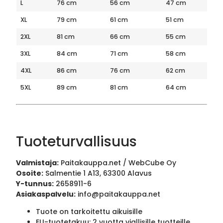
L
76 cm
56 cm
47 cm
XL
79 cm
61 cm
51 cm
2XL
81 cm
66 cm
55 cm
3XL
84 cm
71 cm
58 cm
4XL
86 cm
76 cm
62 cm
5XL
89 cm
81 cm
64 cm
Tuoteturvallisuus
Valmistaja:
Paitakauppa.net / WebCube Oy
Osoite:
Salmentie 1 A13, 63300 Alavus
Y-tunnus:
2658911-6
Asiakaspalvelu:
info@paitakauppa.net
Tuote on tarkoitettu aikuisille
EU-tuotetakuu: 2 vuotta viallisille tuotteille