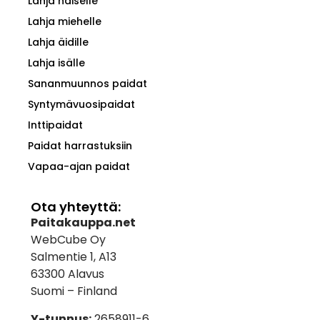
Lahja naiselle
Lahja miehelle
Lahja äidille
Lahja isälle
Sananmuunnos paidat
Syntymävuosipaidat
Inttipaidat
Paidat harrastuksiin
Vapaa-ajan paidat
Ota yhteyttä:
Paitakauppa.net
WebCube Oy
Salmentie 1, A13
63300 Alavus
Suomi – Finland
Y-tunnus:
2658911-6