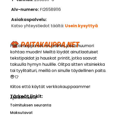
Alv-numero:
FI26589116
Asiakaspalvelu:
Katso yhteystiedot täältä:
Usein kysyttyä
Paitakauppa.net on paikka, jossa huumori
kohtaa muodin! Meiltä löydät ainutlaatuiset
tekstipaidat ja hauskat printit, jotka saavat
takuulla hymyn huulille. Olitpa sitten vitsiniekka
tai tyylitaituri, meillä on sinulle täydellinen paita.
😎👕
Kiitos että käytät verkkokauppaamme!
Tärkeät linkit:
Ajankohtaista
Toimituksen seuranta
Maksutavat