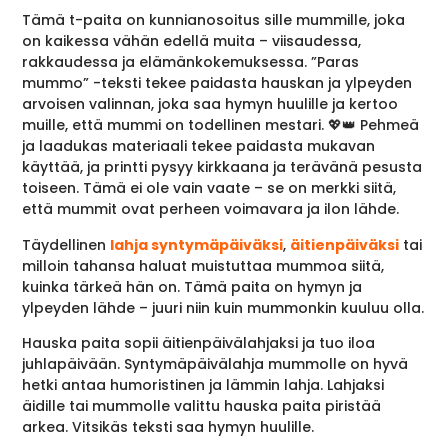
Tämä t-paita on kunnianosoitus sille mummille, joka
on kaikessa vähän edellä muita – viisaudessa,
rakkaudessa ja elämänkokemuksessa. ”Paras
mummo” -teksti tekee paidasta hauskan ja ylpeyden
arvoisen valinnan, joka saa hymyn huulille ja kertoo
muille, että mummi on todellinen mestari. 💖👑 Pehmeä
ja laadukas materiaali tekee paidasta mukavan
käyttää, ja printti pysyy kirkkaana ja terävänä pesusta
toiseen. Tämä ei ole vain vaate – se on merkki siitä,
että mummit ovat perheen voimavara ja ilon lähde.
Täydellinen
lahja syntymäpäiväksi
,
äitienpäiväksi
tai
milloin tahansa haluat muistuttaa mummoa siitä,
kuinka tärkeä hän on. Tämä paita on hymyn ja
ylpeyden lähde – juuri niin kuin mummonkin kuuluu olla.
Hauska paita sopii äitienpäivälahjaksi ja tuo iloa
juhlapäivään. Syntymäpäivälahja mummolle on hyvä
hetki antaa humoristinen ja lämmin lahja. Lahjaksi
äidille tai mummolle valittu hauska paita piristää
arkea. Vitsikäs teksti saa hymyn huulille.