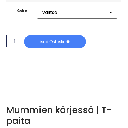
Koko
Lisää Ostoskoriin
Mummien kärjessä | T-
paita