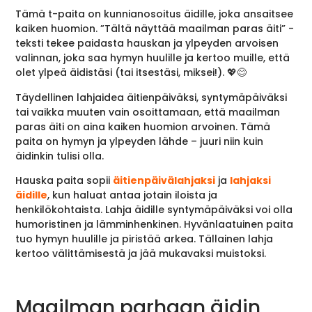
Tämä t-paita on kunnianosoitus äidille, joka ansaitsee
kaiken huomion. ”Tältä näyttää maailman paras äiti” -
teksti tekee paidasta hauskan ja ylpeyden arvoisen
valinnan, joka saa hymyn huulille ja kertoo muille, että
olet ylpeä äidistäsi (tai itsestäsi, miksei!). 💖😊
Täydellinen lahjaidea äitienpäiväksi, syntymäpäiväksi
tai vaikka muuten vain osoittamaan, että maailman
paras äiti on aina kaiken huomion arvoinen. Tämä
paita on hymyn ja ylpeyden lähde – juuri niin kuin
äidinkin tulisi olla.
Hauska paita sopii
äitienpäivälahjaksi
ja
lahjaksi
äidille
, kun haluat antaa jotain iloista ja
henkilökohtaista. Lahja äidille syntymäpäiväksi voi olla
humoristinen ja lämminhenkinen. Hyvänlaatuinen paita
tuo hymyn huulille ja piristää arkea. Tällainen lahja
kertoo välittämisestä ja jää mukavaksi muistoksi.
Maailman parhaan äidin