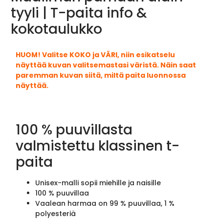
tyyli | T-paita info &
kokotaulukko
HUOM! Valitse KOKO ja VÄRI, niin esikatselu
näyttää kuvan valitsemastasi väristä. Näin saat
paremman kuvan siitä, miltä paita luonnossa
näyttää.
100 % puuvillasta
valmistettu klassinen t-
paita
Unisex-malli sopii miehille ja naisille
100 % puuvillaa
Vaalean harmaa on 99 % puuvillaa, 1 %
polyesteriä