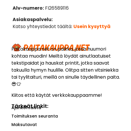
Alv-numero:
FI26589116
Asiakaspalvelu:
Katso yhteystiedot täältä:
Usein kysyttyä
Paitakauppa.net on paikka, jossa huumori
kohtaa muodin! Meiltä löydät ainutlaatuiset
tekstipaidat ja hauskat printit, jotka saavat
takuulla hymyn huulille. Olitpa sitten vitsiniekka
tai tyylitaituri, meillä on sinulle täydellinen paita.
😎👕
Kiitos että käytät verkkokauppaamme!
Tärkeät linkit:
Ajankohtaista
Toimituksen seuranta
Maksutavat