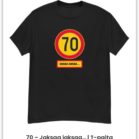
70 – Jaksaa jaksaa… | T-paita