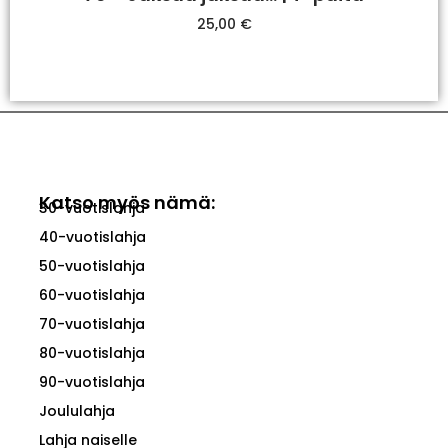
25,00
€
Valitse Vaihtoehdoista
Katso myös nämä:
30-vuotislahja
40-vuotislahja
50-vuotislahja
60-vuotislahja
70-vuotislahja
80-vuotislahja
90-vuotislahja
Joululahja
Lahja naiselle