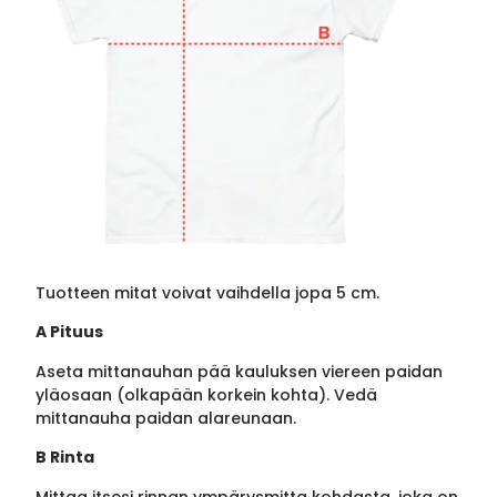
Tuotteen mitat voivat vaihdella jopa 5 cm.
A Pituus
Aseta mittanauhan pää kauluksen viereen paidan
yläosaan (olkapään korkein kohta). Vedä
mittanauha paidan alareunaan.
B Rinta
Mittaa itsesi rinnan ympärysmitta kohdasta, joka on