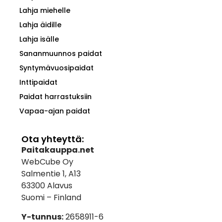
Lahja miehelle
Lahja äidille
Lahja isälle
Sananmuunnos paidat
Syntymävuosipaidat
Inttipaidat
Paidat harrastuksiin
Vapaa-ajan paidat
Ota yhteyttä:
Paitakauppa.net
WebCube Oy
Salmentie 1, A13
63300 Alavus
Suomi – Finland
Y-tunnus:
2658911-6