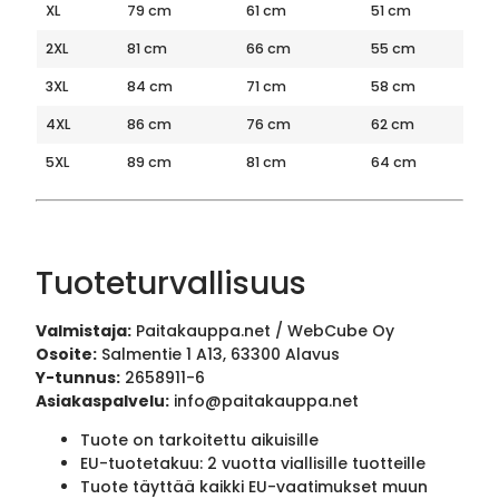
XL
79 cm
61 cm
51 cm
2XL
81 cm
66 cm
55 cm
3XL
84 cm
71 cm
58 cm
4XL
86 cm
76 cm
62 cm
5XL
89 cm
81 cm
64 cm
Tuoteturvallisuus
Valmistaja:
Paitakauppa.net / WebCube Oy
Osoite:
Salmentie 1 A13, 63300 Alavus
Y-tunnus:
2658911-6
Asiakaspalvelu:
info@paitakauppa.net
Tuote on tarkoitettu aikuisille
EU-tuotetakuu: 2 vuotta viallisille tuotteille
Tuote täyttää kaikki EU-vaatimukset muun