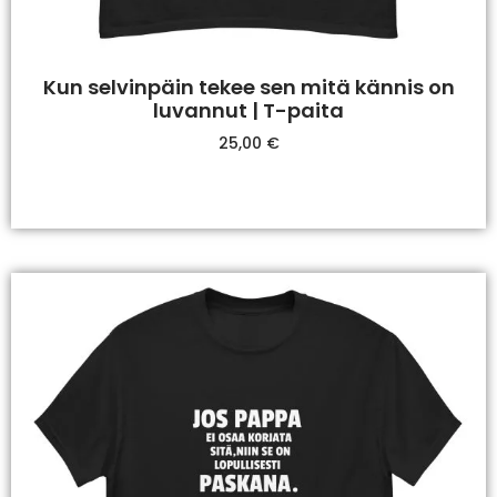
Kun selvinpäin tekee sen mitä kännis on
luvannut | T-paita
25,00
€
Valitse Vaihtoehdoista