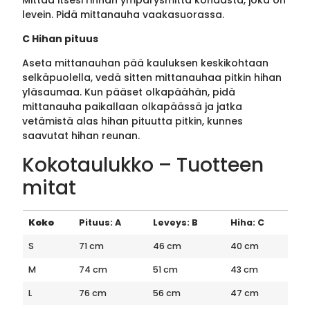
levein. Pidä mittanauha vaakasuorassa.
C Hihan pituus
Aseta mittanauhan pää kauluksen keskikohtaan
selkäpuolella, vedä sitten mittanauhaa pitkin hihan
yläsaumaa. Kun pääset olkapäähän, pidä
mittanauha paikallaan olkapäässä ja jatka
vetämistä alas hihan pituutta pitkin, kunnes
saavutat hihan reunan.
Kokotaulukko – Tuotteen
mitat
Koko
Pituus: A
Leveys: B
Hiha: C
S
71 cm
46 cm
40 cm
M
74 cm
51 cm
43 cm
L
76 cm
56 cm
47 cm