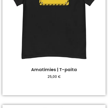
Amatimies | T-paita
25,00
€
Valitse Vaihtoehdoista