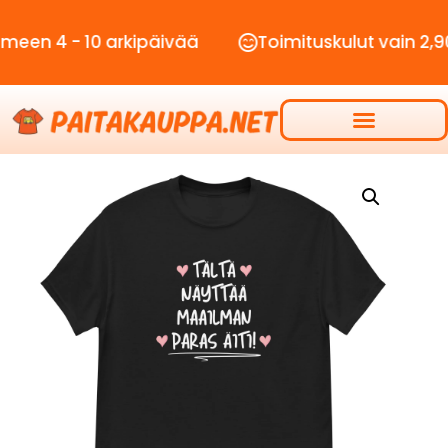
- 10 arkipäivää
Toimituskulut vain 2,90€