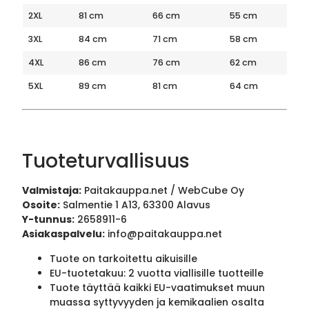
2XL
81 cm
66 cm
55 cm
3XL
84 cm
71 cm
58 cm
4XL
86 cm
76 cm
62 cm
5XL
89 cm
81 cm
64 cm
Tuoteturvallisuus
Valmistaja:
Paitakauppa.net / WebCube Oy
Osoite:
Salmentie 1 A13, 63300 Alavus
Y-tunnus:
2658911-6
Asiakaspalvelu:
info@paitakauppa.net
Tuote on tarkoitettu aikuisille
EU-tuotetakuu: 2 vuotta viallisille tuotteille
Tuote täyttää kaikki EU-vaatimukset muun
muassa syttyvyyden ja kemikaalien osalta