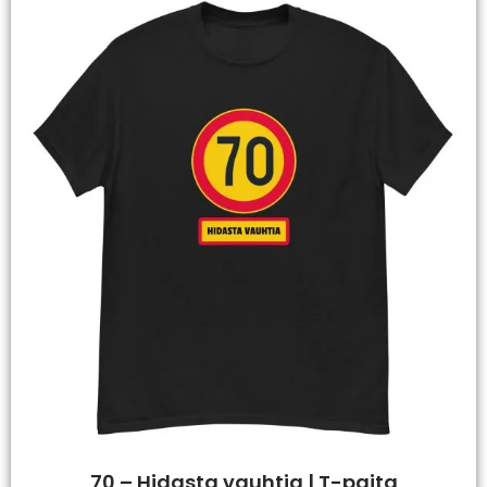
70 – Hidasta vauhtia | T-paita