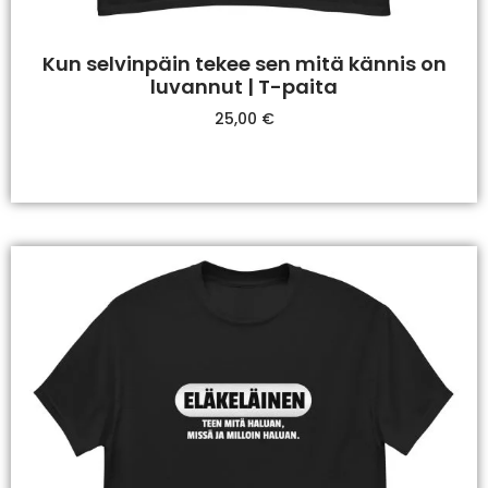
Kun selvinpäin tekee sen mitä kännis on
luvannut | T-paita
25,00
€
Valitse Vaihtoehdoista