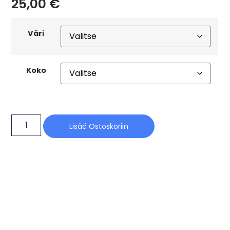
25,00
€
Väri
Koko
Lisää Ostoskoriin