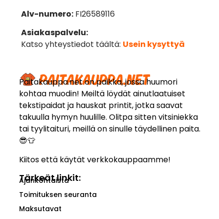
Alv-numero:
FI26589116
Asiakaspalvelu:
Katso yhteystiedot täältä:
Usein kysyttyä
Paitakauppa.net on paikka, jossa huumori
kohtaa muodin! Meiltä löydät ainutlaatuiset
tekstipaidat ja hauskat printit, jotka saavat
takuulla hymyn huulille. Olitpa sitten vitsiniekka
tai tyylitaituri, meillä on sinulle täydellinen paita.
😎👕
Kiitos että käytät verkkokauppaamme!
Tärkeät linkit:
Ajankohtaista
Toimituksen seuranta
Maksutavat