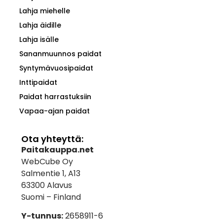
Lahja miehelle
Lahja äidille
Lahja isälle
Sananmuunnos paidat
Syntymävuosipaidat
Inttipaidat
Paidat harrastuksiin
Vapaa-ajan paidat
Ota yhteyttä:
Paitakauppa.net
WebCube Oy
Salmentie 1, A13
63300 Alavus
Suomi – Finland
Y-tunnus:
2658911-6