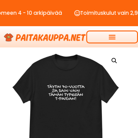
 - 10 arkipäivää
Toimituskulut vain 2,90€