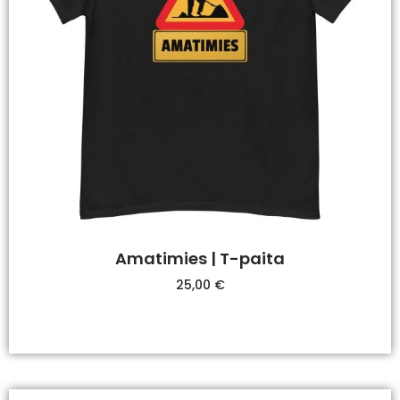
Amatimies | T-paita
25,00
€
Valitse Vaihtoehdoista