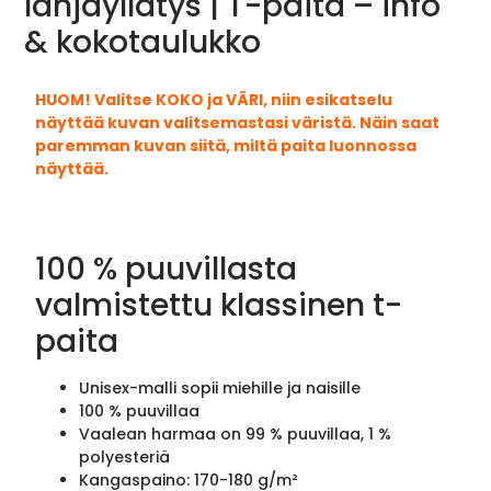
lahjayllätys | T-paita – info
& kokotaulukko
HUOM! Valitse KOKO ja VÄRI, niin esikatselu
näyttää kuvan valitsemastasi väristä. Näin saat
paremman kuvan siitä, miltä paita luonnossa
näyttää.
100 % puuvillasta
valmistettu klassinen t-
paita
Unisex-malli sopii miehille ja naisille
100 % puuvillaa
Vaalean harmaa on 99 % puuvillaa, 1 %
polyesteriä
Kangaspaino: 170-180 g/m²