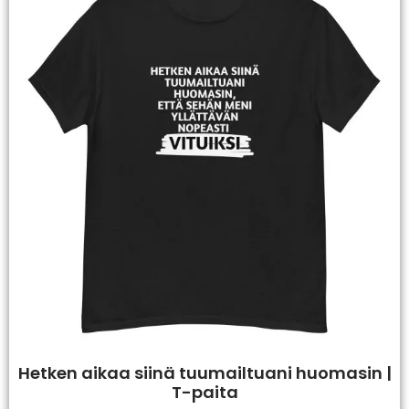
Hetken aikaa siinä tuumailtuani huomasin |
T-paita