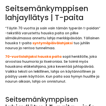
Seitsemänkymppisen
lahjayllätys | T-paita
“Täytin 70 vuotta ja sain vain tämän typerän t-paidan”
-tekstillä varustettu hauska paita on pilke
silmäkulmassa annettu lahja merkkipäivään. Tällainen
hauska t-paita
syntymäpäivälahjaksi
tuo juhliin
naurua ja rentoa tunnelmaa.
70-vuotislahjaksi hauska paita
sopii henkilölle, joka
arvostaa huumoria ja itseironiaa. Se toimii myös
hauskana eläkelahjana, joka keventää juhlapäivää.
Vaikka teksti on leikillinen, lahja on käytännöllinen ja
päätyy usein käyttöön. Kun paita saa hymyn huulille ja
naurun aikaan, lahja on onnistunut.
Seitsemänkymppisen