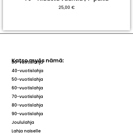
25,00
€
Valitse Vaihtoehdoista
Katso myös nämä:
30-vuotislahja
40-vuotislahja
50-vuotislahja
60-vuotislahja
70-vuotislahja
80-vuotislahja
90-vuotislahja
Joululahja
Lahja naiselle