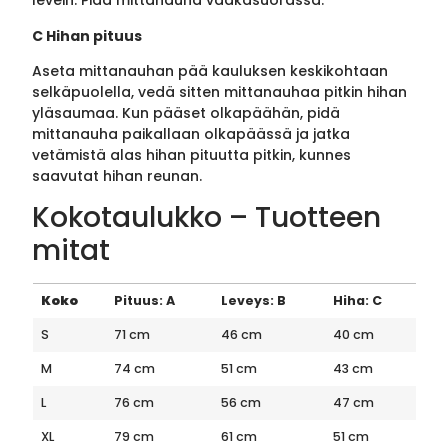
levein. Pidä mittanauha vaakasuorassa.
C Hihan pituus
Aseta mittanauhan pää kauluksen keskikohtaan
selkäpuolella, vedä sitten mittanauhaa pitkin hihan
yläsaumaa. Kun pääset olkapäähän, pidä
mittanauha paikallaan olkapäässä ja jatka
vetämistä alas hihan pituutta pitkin, kunnes
saavutat hihan reunan.
Kokotaulukko – Tuotteen
mitat
Koko
Pituus: A
Leveys: B
Hiha: C
S
71 cm
46 cm
40 cm
M
74 cm
51 cm
43 cm
L
76 cm
56 cm
47 cm
XL
79 cm
61 cm
51 cm