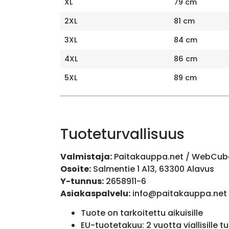
XL
79 cm
2XL
81 cm
3XL
84 cm
4XL
86 cm
5XL
89 cm
Tuoteturvallisuus
Valmistaja:
Paitakauppa.net / WebCub
Osoite:
Salmentie 1 A13, 63300 Alavus
Y-tunnus:
2658911-6
Asiakaspalvelu:
info@paitakauppa.net
Tuote on tarkoitettu aikuisille
EU-tuotetakuu: 2 vuotta viallisille tu