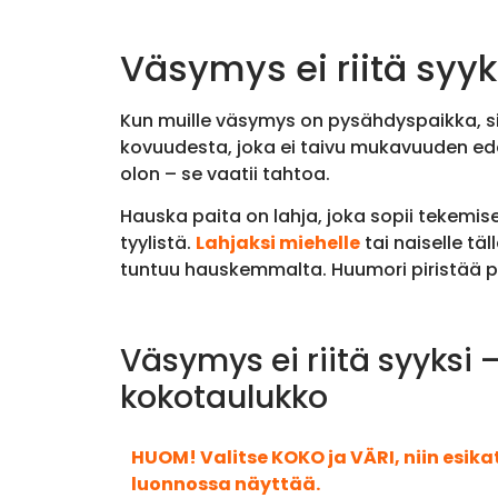
Väsymys ei riitä syyk
Kun muille väsymys on pysähdyspaikka, sin
kovuudesta, joka ei taivu mukavuuden edes
olon – se vaatii tahtoa.
Hauska paita on lahja, joka sopii tekemis
tyylistä.
Lahjaksi miehelle
tai naiselle tä
tuntuu hauskemmalta. Huumori piristää p
Väsymys ei riitä syyksi 
kokotaulukko
HUOM! Valitse KOKO ja VÄRI, niin esik
luonnossa näyttää.