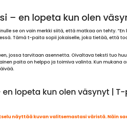
si – en lopeta kun olen väsy
ulle se on vain merkki siitä, että matkaa on tehty. ”En
sä. Tämä t-paita sopii jokaiselle, joka tietää, että to
een, jossa tarvitaan asennetta. Oivaltava teksti tuo h
llainen paita on helppo ja toimiva valinta. Kun mukana 
äivää.
– en lopeta kun olen väsynyt | T-
atselu näyttää kuvan valitsemastasi väristä. Näin s