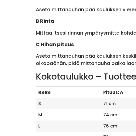
Aseta mittanauhan pää kauluksen viere
B Rinta
Mittaa itsesi rinnan ympärysmitta kohda
C Hihan pituus
Aseta mittanauhan pää kauluksen keskik
olkapäähän, pidä mittanauha paikallaan 
Kokotaulukko – Tuottee
Koko
Pituus: A
S
71 cm
M
74 cm
L
76 cm