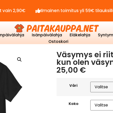
90€
Ilmainen toimitus yli 59€ tilauksille!
enpäivälahja
Isänpäivälahja
Eläkelahja
Syntym
Ostoskori
Väsymys ei rii
kun olen väsyn
25,00
€
Väri
Koko