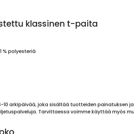
stettu klassinen t-paita
1 % polyesteriä
 4-10 arkipäivää, joka sisältää tuotteiden painatuksen j
ljetuspalveluja. Tarvittaessa voimme käyttää myös muit
koko