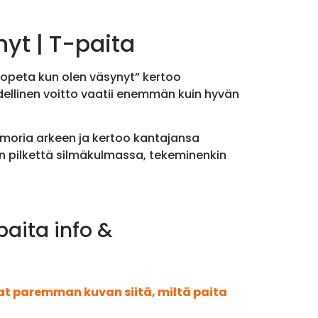
nyt | T-paita
 lopeta kun olen väsynyt” kertoo
dellinen voitto vaatii enemmän kuin hyvän
uumoria arkeen ja kertoo kantajansa
on pilkettä silmäkulmassa, tekeminenkin
paita info &
aat paremman kuvan siitä, miltä paita