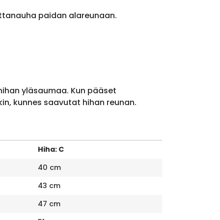
ittanauha paidan alareunaan.
 hihan yläsaumaa. Kun pääset
kin, kunnes saavutat hihan reunan.
Hiha: C
40 cm
43 cm
47 cm