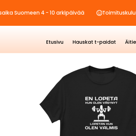
meen 4 - 10 arkipäivää
Toimituskulut vain 2,
Etusivu
Hauskat t-paidat
Äiti