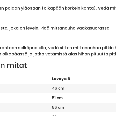
en paidan yläosaan (olkapään korkein kohta). Vedä m
sta, joka on levein. Pidä mittanauha vaakasuorassa.
ohtaan selkäpuolella, vedä sitten mittanauhaa pitkin
olkapäässä ja jatka vetämistä alas hihan pituutta pit
n mitat
Leveys: B
46 cm
51 cm
56 cm