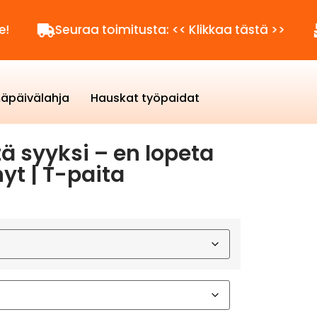
Seuraa toimitusta: << Klikkaa tästä >>
Kysytt
äpäivälahja
Hauskat työpaidat
tä syyksi – en lopeta
yt | T-paita