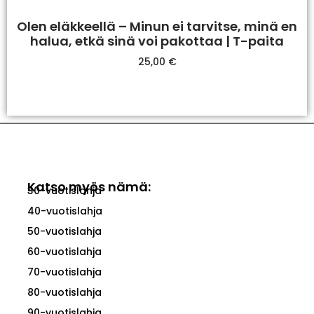
Olen eläkkeellä – Minun ei tarvitse, minä en
halua, etkä sinä voi pakottaa | T-paita
25,00
€
Valitse Vaihtoehdoista
Katso myös nämä:
30-vuotislahja
40-vuotislahja
50-vuotislahja
60-vuotislahja
70-vuotislahja
80-vuotislahja
90-vuotislahja