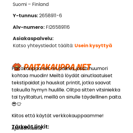
Suomi – Finland
Y-tunnus:
2658911-6
Alv-numero:
FI26589116
Asiakaspalvelu:
Katso yhteystiedot täältä:
Usein kysyttyä
Paitakauppa.net on paikka, jossa huumori
kohtaa muodin! Meiltä löydät ainutlaatuiset
tekstipaidat ja hauskat printit, jotka saavat
takuulla hymyn huulille. Olitpa sitten vitsiniekka
tai tyylitaituri, meillä on sinulle täydellinen paita.
😎👕
Kiitos että käytät verkkokauppaamme!
Tärkeät linkit:
Ajankohtaista