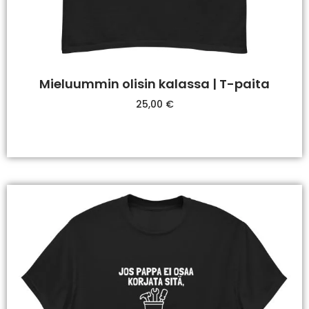
Mieluummin olisin kalassa | T-paita
25,00
€
Valitse Vaihtoehdoista