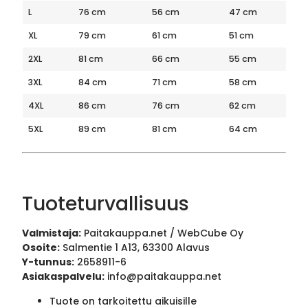
L
76 cm
56 cm
47 cm
XL
79 cm
61 cm
51 cm
2XL
81 cm
66 cm
55 cm
3XL
84 cm
71 cm
58 cm
4XL
86 cm
76 cm
62 cm
5XL
89 cm
81 cm
64 cm
Tuoteturvallisuus
Valmistaja:
Paitakauppa.net / WebCube Oy
Osoite:
Salmentie 1 A13, 63300 Alavus
Y-tunnus:
2658911-6
Asiakaspalvelu:
info@paitakauppa.net
Tuote on tarkoitettu aikuisille