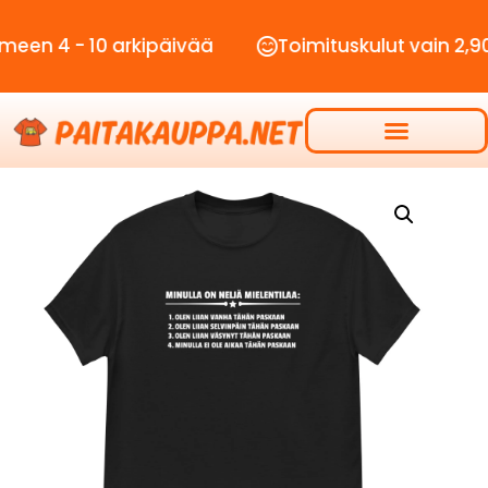
- 10 arkipäivää
Toimituskulut vain 2,90€