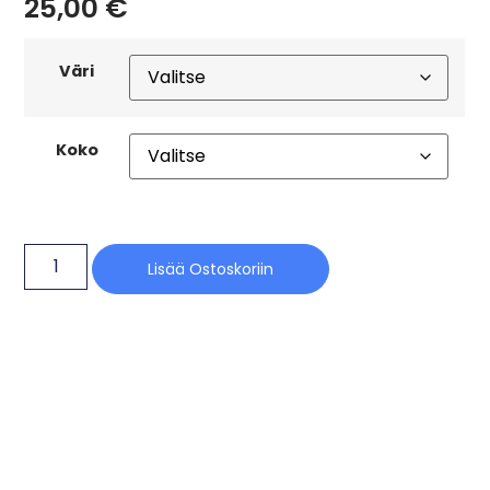
25,00
€
Väri
Koko
Lisää Ostoskoriin