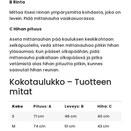
B Rinta
Mittaa itsesi rinnan ympärysmitta kohdasta, joka on
levein. Pidä mittanauha vaakasuorassa.
C Hihan pituus
Aseta mittanauhan pää kauluksen keskikohtaan
selkäpuolella, vedä sitten mittanauhaa pitkin hihan
yläsaumaa. Kun pääset olkapäähän, pidä
mittanauha paikallaan olkapäässä ja jatka
vetämistä alas hihan pituutta pitkin, kunnes
saavutat hihan reunan.
Kokotaulukko – Tuotteen
mitat
Koko
Pituus: A
Leveys: B
Hiha: C
S
71 cm
46 cm
40 cm
M
74 cm
51 cm
43 cm