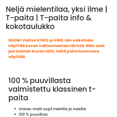
Neljä mielentilaa, yksi ilme |
T-paita | T-paita info &
kokotaulukko
HUOM! Valitse KOKO ja VÄRI, niin esikatselu
näyttää kuvan valitsemastasi väristä. Näin saat
paremman kuvan siitä, miltä paita luonnossa
näyttää.
100 % puuvillasta
valmistettu klassinen t-
paita
Unisex-malli sopii miehille ja naisille
100 % puuvillaa