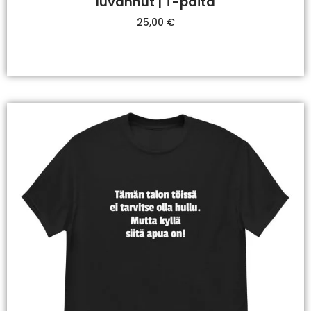
luvannut | T-paita
25,00
€
Valitse Vaihtoehdoista