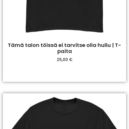
Tämä talon töissä ei tarvitse olla hullu | T-
paita
25,00
€
Valitse Vaihtoehdoista