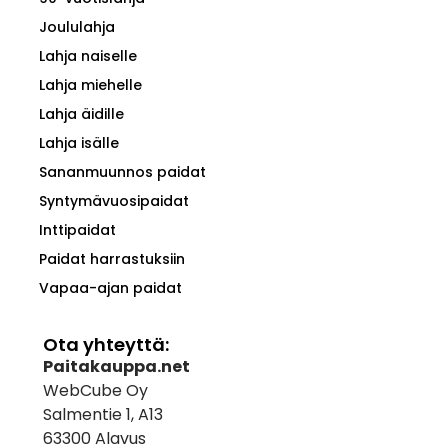
Joululahja
Lahja naiselle
Lahja miehelle
Lahja äidille
Lahja isälle
Sananmuunnos paidat
Syntymävuosipaidat
Inttipaidat
Paidat harrastuksiin
Vapaa-ajan paidat
Ota yhteyttä:
Paitakauppa.net
WebCube Oy
Salmentie 1, A13
63300 Alavus