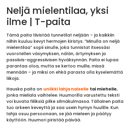
Neljä mielentilaa, yksi
ilme | T-paita
Tämä paita tiivistää tunnetilat neljään – ja kaikkiin
niihin kuuluu kevyt hermojen kiristys. ”Minulla on neljä
mielentilaa” sopii sinulle, joka tunnistat itsessäsi
vuorotellen väsymyksen, nälän, ärtymyksen ja
passiivis-aggressiivisen hyväksynnän. Paita ei lupaa
parantaa oloa, mutta se kertoo muille, missä
mennään – ja miksi on ehkä parasta olla kyselemättä
liikoja.
Hauska paita on
uniikki lahja naiselle
tai miehelle
,
jonka mieliala vaihtelee. Huumorilla varustettu teksti
voi kuvata fiiliksiä pilke silmäkulmassa. Tällainen paita
tuo arkeen keveyttä ja saa usein hymyn huulille. Kun
lahja osuu persoonaan, se jää mieleen ja päätyy
käyttöön. Huumori piristää päivää.