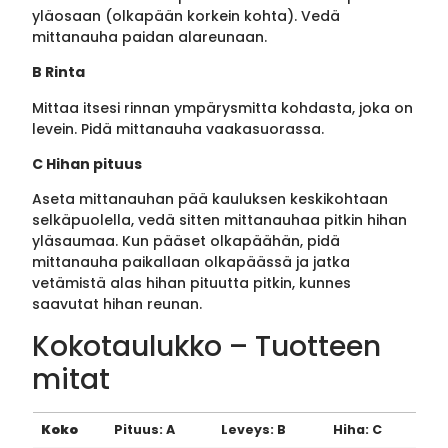
yläosaan (olkapään korkein kohta). Vedä
mittanauha paidan alareunaan.
B Rinta
Mittaa itsesi rinnan ympärysmitta kohdasta, joka on
levein. Pidä mittanauha vaakasuorassa.
C Hihan pituus
Aseta mittanauhan pää kauluksen keskikohtaan
selkäpuolella, vedä sitten mittanauhaa pitkin hihan
yläsaumaa. Kun pääset olkapäähän, pidä
mittanauha paikallaan olkapäässä ja jatka
vetämistä alas hihan pituutta pitkin, kunnes
saavutat hihan reunan.
Kokotaulukko – Tuotteen
mitat
Koko
Pituus: A
Leveys: B
Hiha: C