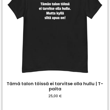
Tämä talon töissä ei tarvitse olla hullu | T-
paita
25,00
€
Valitse Vaihtoehdoista