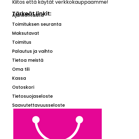
Kiitos että käytät verkkokauppaamme!
Tärkeät linkit:
Ajankohtaista
Toimituksen seuranta
Maksutavat
Toimitus
Palautus ja vaihto
Tietoa meistä
Oma tili
Kassa
Ostoskori
Tietosuojaseloste
Saavutettavuusseloste