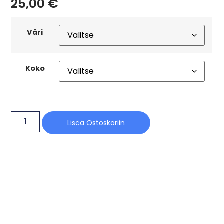
25,00
€
Väri
Koko
Lisää Ostoskoriin