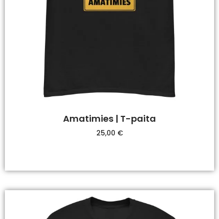
Amatimies | T-paita
25,00
€
Valitse Vaihtoehdoista