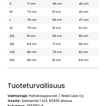
S
71 cm
46 cm
40 cm
M
74 cm
51 cm
43 cm
L
76 cm
56 cm
47 cm
XL
79 cm
61 cm
51 cm
2XL
81 cm
66 cm
55 cm
3XL
84 cm
71 cm
58 cm
4XL
86 cm
76 cm
62 cm
5XL
89 cm
81 cm
64 cm
Tuoteturvallisuus
Valmistaja:
Paitakauppa.net / WebCube Oy
Osoite:
Salmentie 1 A13, 63300 Alavus
Y-tunnus:
2658911-6