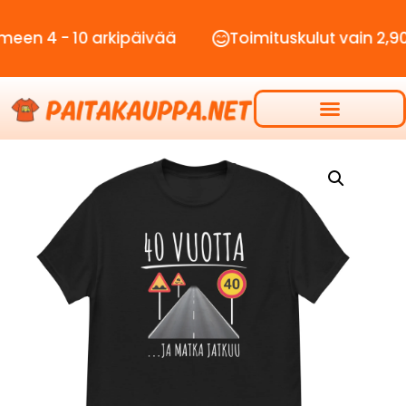
 10 arkipäivää
Toimituskulut vain 2,90€