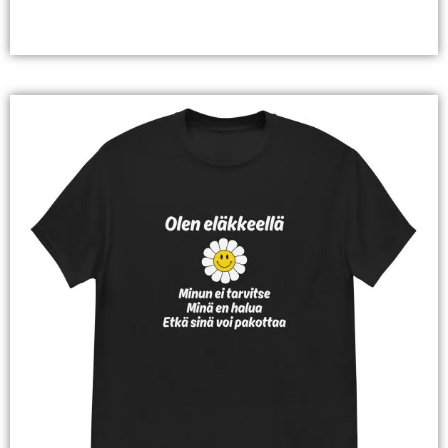
Valitse Vaihtoehdoista