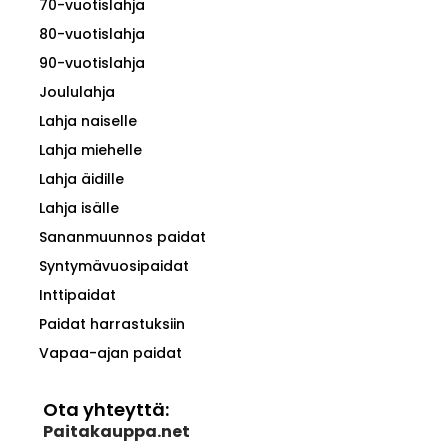
70-vuotislahja
80-vuotislahja
90-vuotislahja
Joululahja
Lahja naiselle
Lahja miehelle
Lahja äidille
Lahja isälle
Sananmuunnos paidat
Syntymävuosipaidat
Inttipaidat
Paidat harrastuksiin
Vapaa-ajan paidat
Ota yhteyttä:
Paitakauppa.net