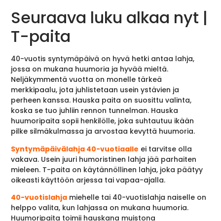
Seuraava luku alkaa nyt |
T-paita
40-vuotis syntymäpäivä on hyvä hetki antaa lahja,
jossa on mukana huumoria ja hyvää mieltä.
Neljäkymmentä vuotta on monelle tärkeä
merkkipaalu, jota juhlistetaan usein ystävien ja
perheen kanssa. Hauska paita on suosittu valinta,
koska se tuo juhliin rennon tunnelman. Hauska
huumoripaita sopii henkilölle, joka suhtautuu ikään
pilke silmäkulmassa ja arvostaa kevyttä huumoria.
Syntymäpäivälahja 40-vuotiaalle
ei tarvitse olla
vakava. Usein juuri humoristinen lahja jää parhaiten
mieleen. T-paita on käytännöllinen lahja, joka päätyy
oikeasti käyttöön arjessa tai vapaa-ajalla.
40-vuotislahja
miehelle tai 40-vuotislahja naiselle on
helppo valita, kun lahjassa on mukana huumoria.
Huumoripaita toimii hauskana muistona