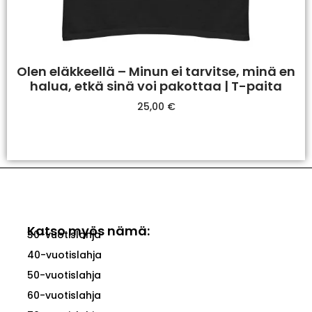
Olen eläkkeellä – Minun ei tarvitse, minä en
halua, etkä sinä voi pakottaa | T-paita
25,00
€
Valitse Vaihtoehdoista
Katso myös nämä:
30-vuotislahja
40-vuotislahja
50-vuotislahja
60-vuotislahja