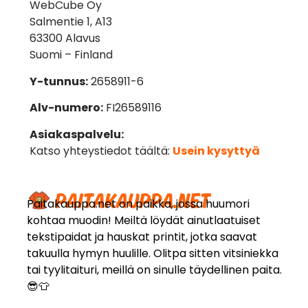
WebCube Oy
Salmentie 1, A13
63300 Alavus
Suomi – Finland
Y-tunnus:
2658911-6
Alv-numero:
FI26589116
Asiakaspalvelu:
Katso yhteystiedot täältä:
Usein kysyttyä
Paitakauppa.net on paikka, jossa huumori
kohtaa muodin! Meiltä löydät ainutlaatuiset
tekstipaidat ja hauskat printit, jotka saavat
takuulla hymyn huulille. Olitpa sitten vitsiniekka
tai tyylitaituri, meillä on sinulle täydellinen paita.
😎👕