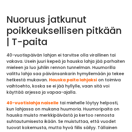
Nuoruus jatkunut
poikkeuksellisen pitkään
| T-paita
40-vuotispäivän lahjan ei tarvitse olla virallinen tai
vakava. Usein juuri kepeä ja hauska lahja jää parhaiten
mieleen ja luo juhliin rennon tunnelman. Huumorilla
valittu lahja saa päivänsankarin hymyilemään ja tekee
hetkestä mukavan.
Hauska paita lahjaksi
on toimiva
vaihtoehto, koska se ei jää hyllylle, vaan sitä voi
käyttää arjessa ja vapaa-ajalla.
40-vuotislahja naiselle
tai miehelle löytyy helposti,
kun lahjassa on mukana huumoria. Huumoripaita on
hauska muisto merkkipäivästä ja kertoo rennosta
suhtautumisesta ikään. Se muistuttaa, että vuodet
tuovat kokemusta, mutta hyvä fiilis säilyy. Tällainen