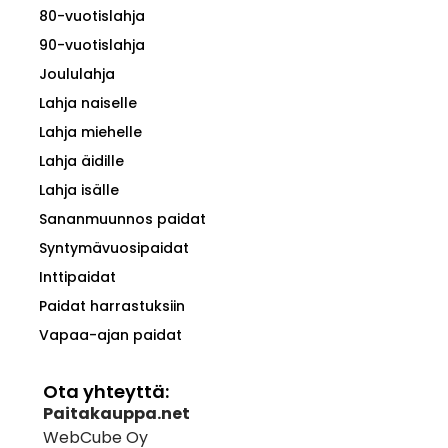
80-vuotislahja
90-vuotislahja
Joululahja
Lahja naiselle
Lahja miehelle
Lahja äidille
Lahja isälle
Sananmuunnos paidat
Syntymävuosipaidat
Inttipaidat
Paidat harrastuksiin
Vapaa-ajan paidat
Ota yhteyttä:
Paitakauppa.net
WebCube Oy