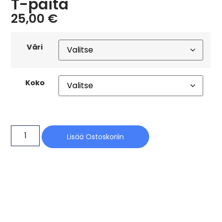
T-paita
25,00
€
Väri
Koko
Lisää Ostoskoriin