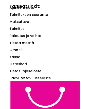
Tärkeät linkit:
Ajankohtaista
Toimituksen seuranta
Maksutavat
Toimitus
Palautus ja vaihto
Tietoa meistä
Oma tili
Kassa
Ostoskori
Tietosuojaseloste
Saavutettavuusseloste