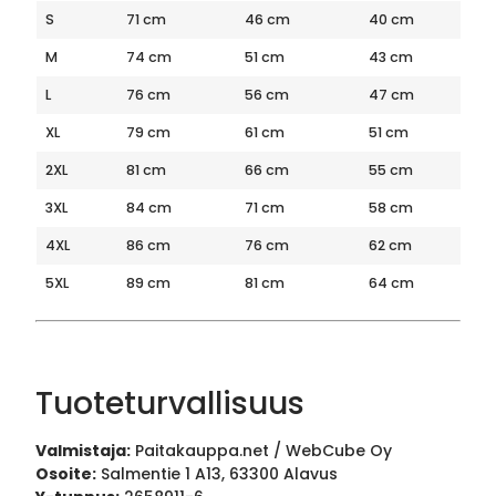
S
71 cm
46 cm
40 cm
M
74 cm
51 cm
43 cm
L
76 cm
56 cm
47 cm
XL
79 cm
61 cm
51 cm
2XL
81 cm
66 cm
55 cm
3XL
84 cm
71 cm
58 cm
4XL
86 cm
76 cm
62 cm
5XL
89 cm
81 cm
64 cm
Tuoteturvallisuus
Valmistaja:
Paitakauppa.net / WebCube Oy
Osoite:
Salmentie 1 A13, 63300 Alavus