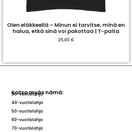
Olen eläkkeellä – Minun ei tarvitse, minä en
halua, etkä sinä voi pakottaa | T-paita
25,00
€
Valitse Vaihtoehdoista
Katso myös nämä:
30-vuotislahja
40-vuotislahja
50-vuotislahja
60-vuotislahja
70-vuotislahja