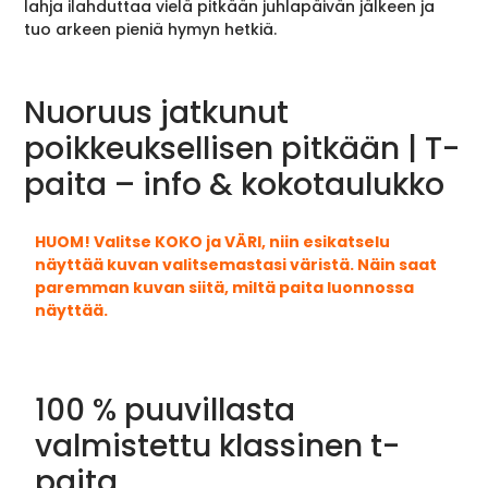
lahja ilahduttaa vielä pitkään juhlapäivän jälkeen ja
tuo arkeen pieniä hymyn hetkiä.
Nuoruus jatkunut
poikkeuksellisen pitkään | T-
paita – info & kokotaulukko
HUOM! Valitse KOKO ja VÄRI, niin esikatselu
näyttää kuvan valitsemastasi väristä. Näin saat
paremman kuvan siitä, miltä paita luonnossa
näyttää.
100 % puuvillasta
valmistettu klassinen t-
paita