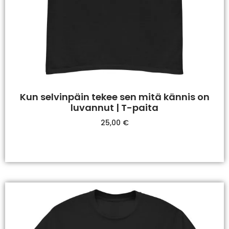
Kun selvinpäin tekee sen mitä kännis on
luvannut | T-paita
25,00
€
Valitse Vaihtoehdoista