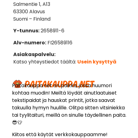
Salmentie 1, A13
63300 Alavus
Suomi – Finland
Y-tunnus:
2658911-6
Alv-numero:
FI26589116
Asiakaspalvelu:
Katso yhteystiedot täältä:
Usein kysyttyä
Paitakauppa.net on paikka, jossa huumori
kohtaa muodin! Meiltä löydät ainutlaatuiset
tekstipaidat ja hauskat printit, jotka saavat
takuulla hymyn huulille. Olitpa sitten vitsiniekka
tai tyylitaituri, meillä on sinulle täydellinen paita.
😎👕
Kiitos että käytät verkkokauppaamme!