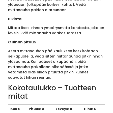
yläosaan (olkapään korkein kohta). Vedä
mittanauha paidan alareunaan.
B Rinta
Mittaa itsesi rinnan ympärysmitta kohdasta, joka on
levein. Pidä mittanauha vaakasuorassa.
C Hihan pituus
Aseta mittanauhan pää kauluksen keskikohtaan
selkäpuolella, vedä sitten mittanauhaa pitkin hihan
yläsaumaa. Kun pääset olkapäähän, pidä
mittanauha paikallaan olkapäässä ja jatka
vetämistä alas hihan pituutta pitkin, kunnes
saavutat hihan reunan.
Kokotaulukko – Tuotteen
mitat
Koko
Pituus: A
Leveys: B
Hiha: C