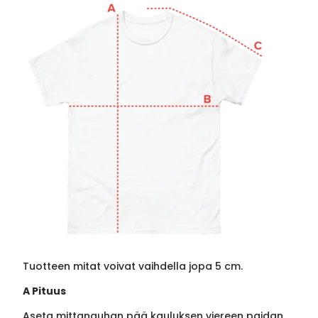
Tuotteen mitat voivat vaihdella jopa 5 cm.
A Pituus
Aseta mittanauhan pää kauluksen viereen paidan