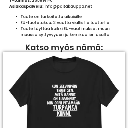
Y-tunnus:
2658911-6
Asiakaspalvelu:
info@paitakauppa.net
Tuote on tarkoitettu aikuisille
EU-tuotetakuu: 2 vuotta viallisille tuotteille
Tuote täyttää kaikki EU-vaatimukset muun
muassa syttyvyyden ja kemikaalien osalta
Katso myös nämä: