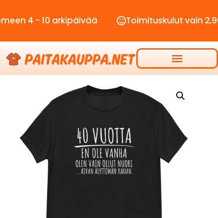
 - 10 arkipäivää
Toimituskulut vain 2,90€