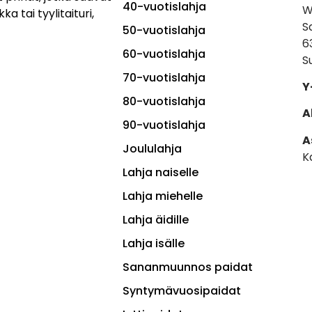
40-vuotislahja
W
ka tai tyylitaituri,
S
50-vuotislahja
6
60-vuotislahja
S
70-vuotislahja
Y
80-vuotislahja
A
90-vuotislahja
A
Joululahja
K
Lahja naiselle
Lahja miehelle
Lahja äidille
Lahja isälle
Sananmuunnos paidat
Syntymävuosipaidat