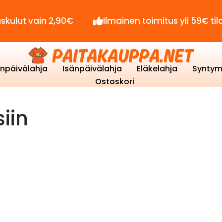
lut vain 2,90€
Ilmainen toimitus yli 59€ tilauksi
enpäivälahja
Isänpäivälahja
Eläkelahja
Syntym
Ostoskori
iin