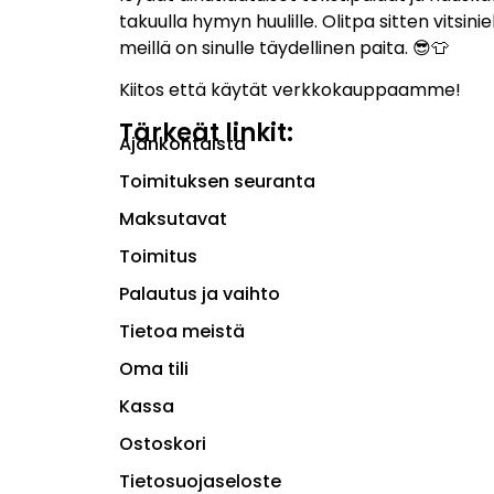
takuulla hymyn huulille. Olitpa sitten vitsiniek
meillä on sinulle täydellinen paita. 😎👕
Kiitos että käytät verkkokauppaamme!
Tärkeät linkit:
Ajankohtaista
Toimituksen seuranta
Maksutavat
Toimitus
Palautus ja vaihto
Tietoa meistä
Oma tili
Kassa
Ostoskori
Tietosuojaseloste