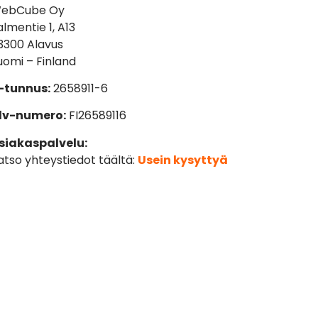
ebCube Oy
almentie 1, A13
3300 Alavus
uomi – Finland
-tunnus:
2658911-6
lv-numero:
FI26589116
siakaspalvelu:
atso yhteystiedot täältä:
Usein kysyttyä