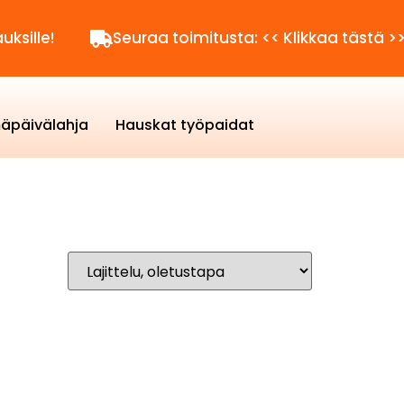
lle!
Seuraa toimitusta: << Klikkaa tästä >>
äpäivälahja
Hauskat työpaidat