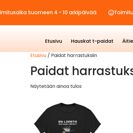
tusaika Suomeen 4 - 10 arkipäivää
Toimitusku
Etusivu
Hauskat t-paidat
Äiti
Etusivu
/ Paidat harrastuksiin
Paidat harrastuks
Näytetään ainoa tulos